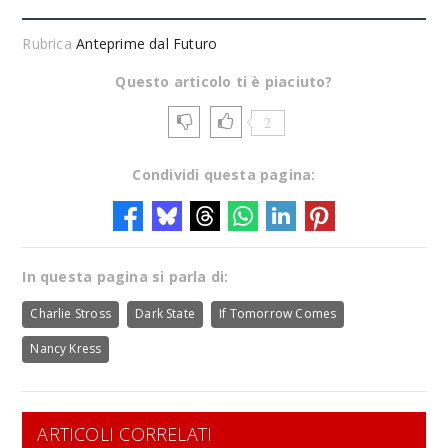
Rubrica
Anteprime dal Futuro
Questo articolo ti è piaciuto?
2
Condividi questa pagina:
In questa pagina si parla di:
Charlie Stross
Dark State
If Tomorrow Comes
Nancy Kress
ARTICOLI CORRELATI