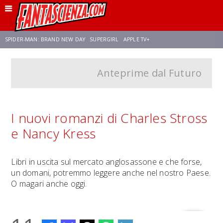
SPIDER-MAN: BRAND NEW DAY
SUPERGIRL
APPLE TV+
Anteprime dal Futuro
FRANCO RICCIARDIELLO
ZENDAYA
STAR TREK
AVENGERS: DOOMSDAY
NETFLIX
SADIE SINK
CELIA ROSE GOODING
I nuovi romanzi di Charles Stross
e Nancy Kress
Libri in uscita sul mercato anglosassone e che forse,
un domani, potremmo leggere anche nel nostro Paese.
O magari anche oggi.