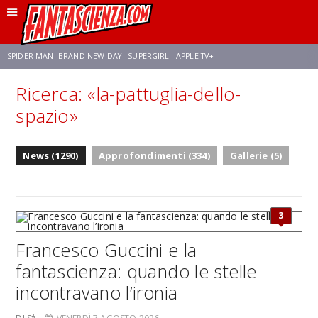
SPIDER-MAN: BRAND NEW DAY
SUPERGIRL
APPLE TV+
Ricerca: «la-pattuglia-dello-
FRANCO RICCIARDIELLO
ZENDAYA
STAR TREK
AVENGERS: DOOMSDAY
spazio»
NETFLIX
SADIE SINK
STAR TREK: STRANGE NEW WORLDS
News (1290)
Approfondimenti (334)
Gallerie (5)
3
Francesco Guccini e la
fantascienza: quando le stelle
incontravano l’ironia