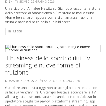
DI S*
GIOVEDÌ 25 GIUGNO 2026
Un articolo di Annalee Newitz su Gizmodo racconta la storia
dello scrittore di fantascienza più misterioso mai vissuto.
Non è ben chiaro neppure come si chiamasse, rapì una
vicina e morì nel rogo della sua biblioteca.
LEGGI
Il business dello sport: diritti TV,
streaming e nuove forme di
fruizione
DI MASSIMO CAPOSALA
SABATO 13 GIUGNO 2026
Guardare una partita oggi non assomiglia per niente a come
si faceva vent'anni fa. Un tempo bastava accendere la TV
all'ora giusta e sintonizzarsi sul canale di turno. Adesso lo
spettatore sceglie tra pay-tv, piattaforme streaming, app
sullo smartphone e dirette commentate sui social, spesso