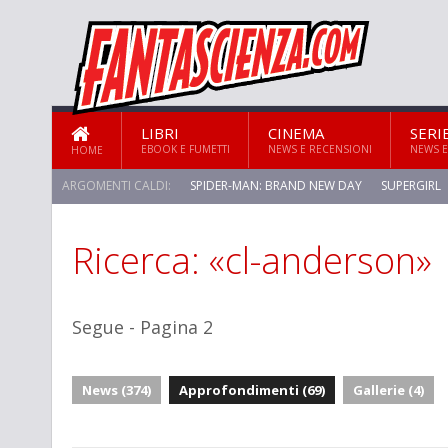
LIBRI
CINEMA
SERI
EBOOK E FUMETTI
NEWS E RECENSIONI
NEWS E
HOME
ARGOMENTI CALDI:
SPIDER-MAN: BRAND NEW DAY
SUPERGIRL
Ricerca: «cl-anderson»
STAR TREK: STRANGE NEW WORLDS
Segue - Pagina 2
News (374)
Approfondimenti (69)
Gallerie (4)