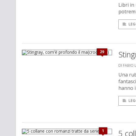
Libri i
potremm
LEG
29
Sting
DI FABIO 
Una rub
fantasc
hanno in
LEG
1
5 col