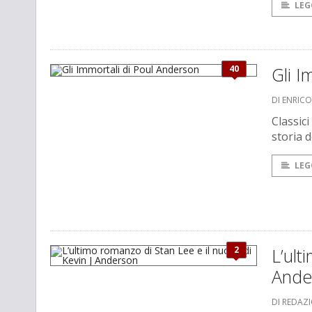
LEG
40
Gli I
DI ENRICO
Classici
storia d
LEG
2
L’ult
Ande
DI REDAZ