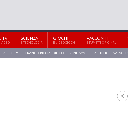
E TV
SCIENZA
GIOCHI
RACCONTI
 VIDEO
E TECNOLOGIA
E VIDEOGIOCHI
E FUMETTI ORIGINALI
APPLE TV+
FRANCO RICCIARDIELLO
ZENDAYA
STAR TREK
AVENGER