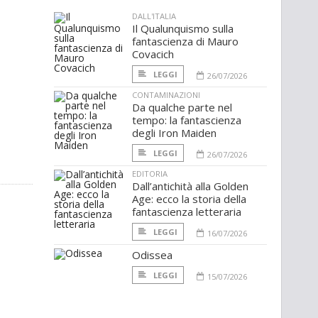
DALL'ITALIA
Il Qualunquismo sulla
fantascienza di Mauro
Covacich
LEGGI
26/07/2026
CONTAMINAZIONI
Da qualche parte nel
tempo: la fantascienza
degli Iron Maiden
LEGGI
26/07/2026
EDITORIA
Dall’antichità alla Golden
Age: ecco la storia della
fantascienza letteraria
LEGGI
16/07/2026
Odissea
LEGGI
15/07/2026