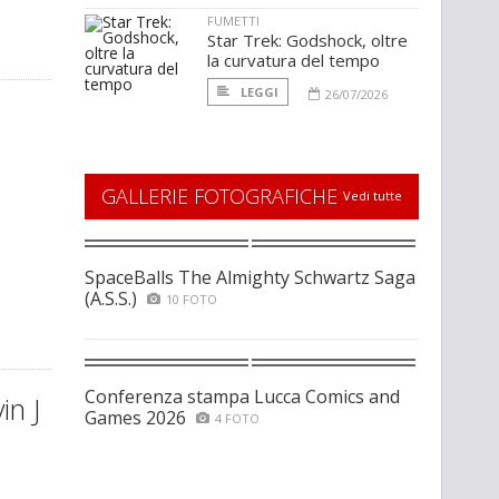
FUMETTI
Star Trek: Godshock, oltre
la curvatura del tempo
LEGGI
26/07/2026
GALLERIE FOTOGRAFICHE
Vedi tutte
SpaceBalls The Almighty Schwartz Saga
(A.S.S.)
10 FOTO
Conferenza stampa Lucca Comics and
in J
Games 2026
4 FOTO