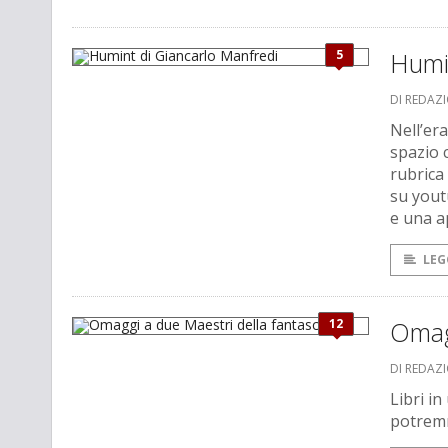
5
Humi
DI REDAZ
Nell’er
spazio 
rubrica
su yout
e una a
LEG
12
Omagg
DI REDAZ
Libri i
potremm