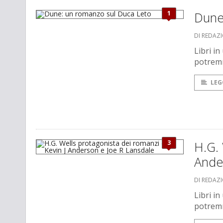
1
Dune
DI REDAZ
Libri i
potremm
LEG
3
H.G. 
Ande
DI REDAZ
Libri i
potremm