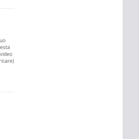
suo
uesta
 video
ricare)