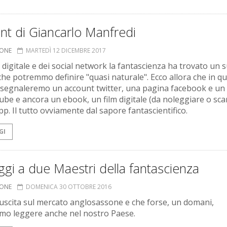
nt di Giancarlo Manfredi
IONE
MARTEDÌ 12 DICEMBRE 2017
a digitale e dei social network la fantascienza ha trovato un 
che potremmo definire "quasi naturale". Ecco allora che in q
 segnaleremo un account twitter, una pagina facebook e un
ube e ancora un ebook, un film digitale (da noleggiare o sca
pp. Il tutto ovviamente dal sapore fantascientifico.
GI
i a due Maestri della fantascienza
IONE
DOMENICA 30 OTTOBRE 2016
n uscita sul mercato anglosassone e che forse, un domani,
o leggere anche nel nostro Paese.