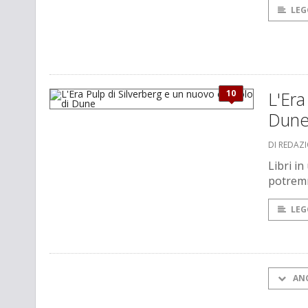
LEG
10
L'Era
Dun
DI REDAZ
Libri i
potremm
LEG
AN