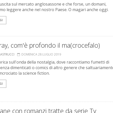
n uscita sul mercato anglosassone e che forse, un domani,
o leggere anche nel nostro Paese. O magari anche oggi.
GI
ray, com'è profondo il ma(crocefalo)
LASTRUCCI
DOMENICA 28 LUGLIO 2019
rica sull'onda della nostalgia, dove raccontiamo fumetti di
ienza dimenticati o comics di altro genere che saltuariament
crociato la science fiction.
GI
lane con romanzi tratte da serie Tv