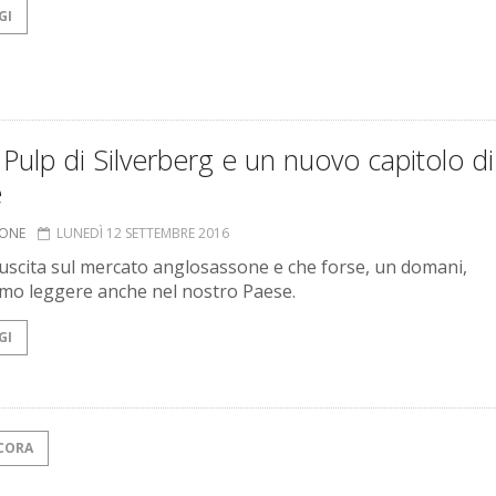
GI
 Pulp di Silverberg e un nuovo capitolo di
e
IONE
LUNEDÌ 12 SETTEMBRE 2016
n uscita sul mercato anglosassone e che forse, un domani,
o leggere anche nel nostro Paese.
GI
CORA