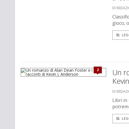
DI REDAZ
Classif
gioco, o
LEG
2
Un ro
Kevin
DI REDAZ
Libri i
potremm
LEG