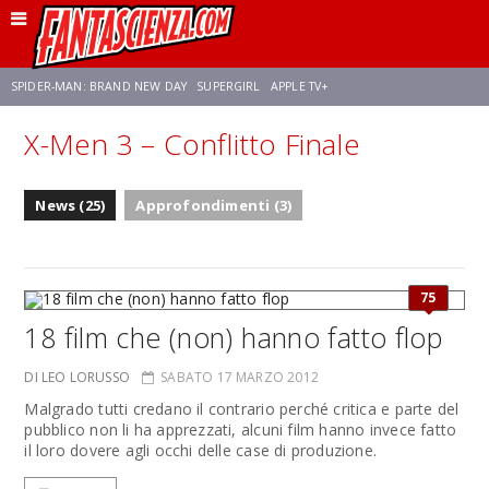
SPIDER-MAN: BRAND NEW DAY
SUPERGIRL
APPLE TV+
X-Men 3 – Conflitto Finale
FRANCO RICCIARDIELLO
ZENDAYA
STAR TREK
AVENGERS: DOOMSDAY
News (25)
Approfondimenti (3)
NETFLIX
SADIE SINK
CELIA ROSE GOODING
75
18 film che (non) hanno fatto flop
DI LEO LORUSSO
SABATO 17 MARZO 2012
Malgrado tutti credano il contrario perché critica e parte del
pubblico non li ha apprezzati, alcuni film hanno invece fatto
il loro dovere agli occhi delle case di produzione.