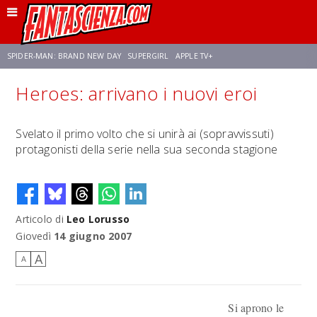
SPIDER-MAN: BRAND NEW DAY
SUPERGIRL
APPLE TV+
Heroes: arrivano i nuovi eroi
FRANCO RICCIARDIELLO
ZENDAYA
STAR TREK
AVENGERS: DOOMSDAY
Svelato il primo volto che si unirà ai (sopravvissuti)
protagonisti della serie nella sua seconda stagione
NETFLIX
SADIE SINK
STAR TREK: STRANGE NEW WORLDS
Articolo di
Leo Lorusso
Giovedì
14 giugno 2007
A
A
Si aprono le