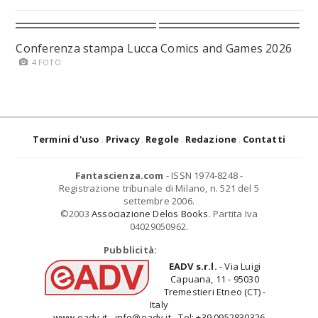
Conferenza stampa Lucca Comics and Games 2026
4 FOTO
Termini d'uso
Privacy
Regole
Redazione
Contatti
Fantascienza.com
- ISSN 1974-8248 -
Registrazione tribunale di Milano, n. 521 del 5
settembre 2006.
©2003
Associazione Delos Books
. Partita Iva
04029050962.
Pubblicità:
EADV s.r.l.
- Via Luigi
Capuana, 11 - 95030
Tremestieri Etneo (CT) -
Italy
www.eadv.it - info@eadv.it - Tel: +39.0952830326