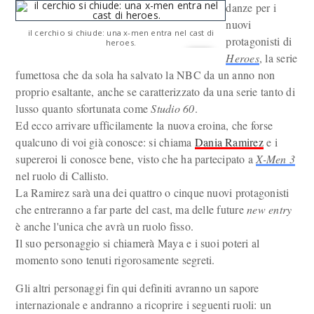
danze per i
nuovi
il cerchio si chiude: una x-men entra nel cast di
protagonisti di
heroes.
Heroes
, la serie
fumettosa che da sola ha salvato la NBC da un anno non
proprio esaltante, anche se caratterizzato da una serie tanto di
lusso quanto sfortunata come
Studio 60
.
Ed ecco arrivare ufficilamente la nuova eroina, che forse
qualcuno di voi già conosce: si chiama
Dania Ramirez
e i
supereroi li conosce bene, visto che ha partecipato a
X-Men 3
nel ruolo di Callisto.
La Ramirez sarà una dei quattro o cinque nuovi protagonisti
che entreranno a far parte del cast, ma delle future
new entry
è anche l'unica che avrà un ruolo fisso.
Il suo personaggio si chiamerà Maya e i suoi poteri al
momento sono tenuti rigorosamente segreti.
Gli altri personaggi fin qui definiti avranno un sapore
internazionale e andranno a ricoprire i seguenti ruoli: un