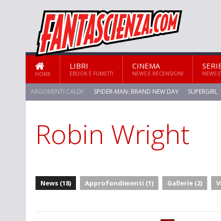
LIBRI
CINEMA
SERI
EBOOK E FUMETTI
NEWS E RECENSIONI
NEWS E
HOME
ARGOMENTI CALDI:
SPIDER-MAN: BRAND NEW DAY
SUPERGIRL
Robin Wright
News (18)
Approfondimenti (1)
Gallerie (2)
V