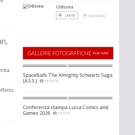
la
Odissea
LEGGI
15/07/2026
n,
GALLERIE FOTOGRAFICHE
Vedi tutte
volta
SpaceBalls The Almighty Schwartz Saga
(A.S.S.)
10 FOTO
i
effetto
Conferenza stampa Lucca Comics and
Games 2026
4 FOTO