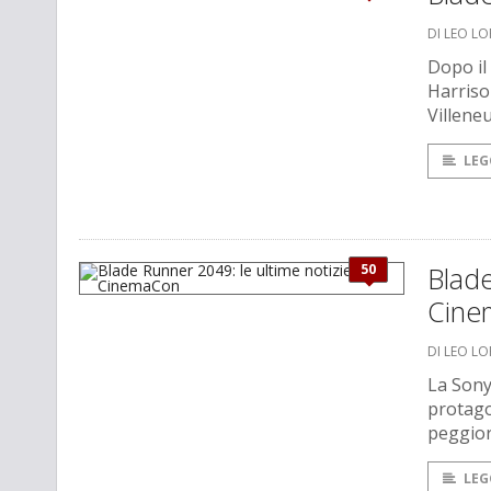
DI LEO L
Dopo il
Harriso
Villene
LEG
50
Blade
Cine
DI LEO L
La Sony
protago
peggior
LEG