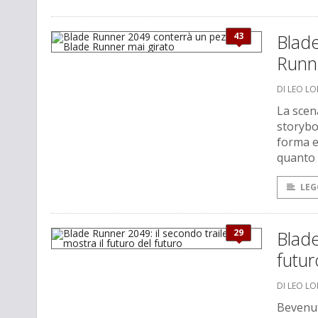
43
Blad
Runne
DI LEO L
La scen
storybo
forma e
quanto 
LEG
29
Blade
futur
DI LEO L
Bevenut