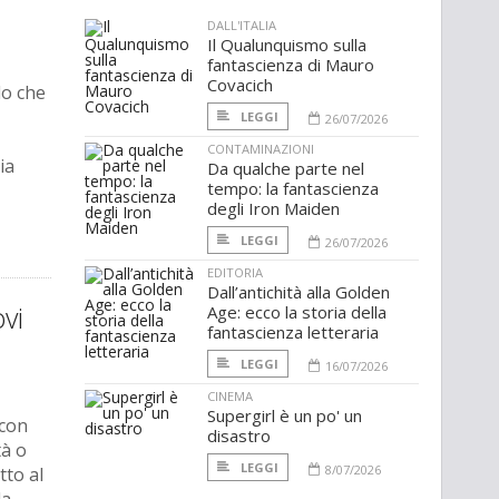
DALL'ITALIA
Il Qualunquismo sulla
fantascienza di Mauro
Covacich
lo che
LEGGI
26/07/2026
CONTAMINAZIONI
ia
Da qualche parte nel
tempo: la fantascienza
degli Iron Maiden
LEGGI
26/07/2026
EDITORIA
Dall’antichità alla Golden
vi
Age: ecco la storia della
fantascienza letteraria
LEGGI
16/07/2026
CINEMA
Supergirl è un po' un
 con
disastro
tà o
LEGGI
8/07/2026
tto al