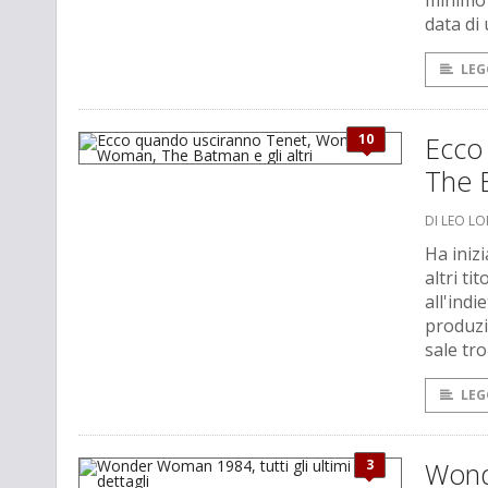
minimo g
data di 
LEG
10
Ecco
The B
DI LEO L
Ha iniz
altri ti
all'indi
produzio
sale tr
LEG
3
Wonde