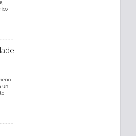
e,
nico
Blade
 meno
a un
to