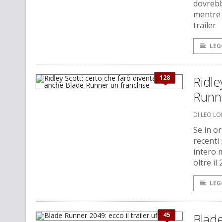
dovrebb
mentre 
trailer
LEG
128
Ridle
Runn
DI LEO L
Se in o
recenti 
intero 
oltre il
LEG
45
Blade