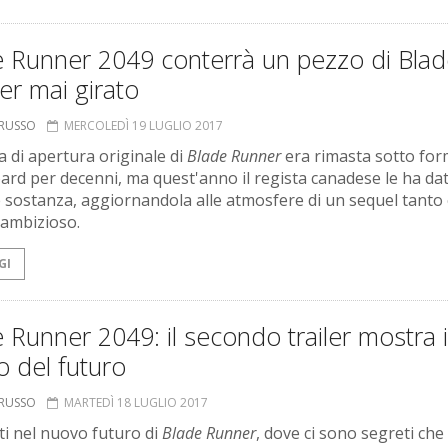
e Runner 2049 conterrà un pezzo di Bla
r mai girato
ORUSSO
MERCOLEDÌ 19 LUGLIO 2017
a di apertura originale di
Blade Runner
era rimasta sotto for
ard per decenni, ma quest'anno il regista canadese le ha da
 sostanza, aggiornandola alle atmosfere di un sequel tanto
ambizioso.
GI
 Runner 2049: il secondo trailer mostra i
o del futuro
ORUSSO
MARTEDÌ 18 LUGLIO 2017
i nel nuovo futuro di
Blade Runner
, dove ci sono segreti che