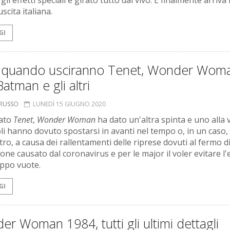
li effetti speciali e girato tutto dal vivo. E finalmente arriva 
uscita italiana.
GI
 quando usciranno Tenet, Wonder Woma
atman e gli altri
ORUSSO
LUNEDÌ 15 GIUGNO 2020
iato
Tenet
,
Wonder Woman
ha dato un'altra spinta e uno alla 
toli hanno dovuto spostarsi in avanti nel tempo o, in un caso,
etro, a causa dei rallentamenti delle riprese dovuti al fermo d
ne causato dal coronavirus e per le major il voler evitare l'
oppo vuote.
GI
r Woman 1984, tutti gli ultimi dettagli