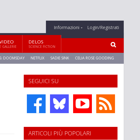
Informazioni
Login/Registrati
VIDEO
DELOS
E GALLERIE
SCIENCE FICTION
S: DOOMSDAY
NETFLIX
SADIE SINK
CELIA ROSE GOODING
SEGUICI SU
ARTICOLI PIÙ POPOLARI