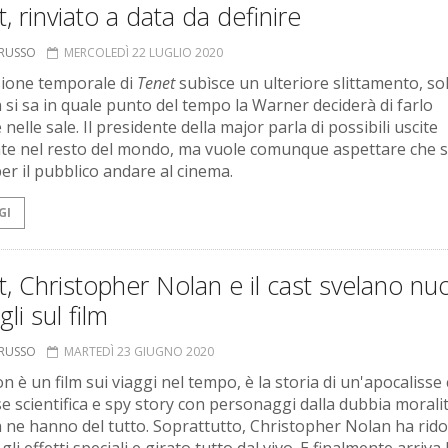
, rinviato a data da definire
ORUSSO
MERCOLEDÌ 22 LUGLIO 2020
sione temporale di
Tenet
subìsce un ulteriore slittamento, so
 si sa in quale punto del tempo la Warner deciderà di farlo
 nelle sale. Il presidente della major parla di possibili uscite
ate nel resto del mondo, ma vuole comunque aspettare che s
per il pubblico andare al cinema.
GI
, Christopher Nolan e il cast svelano nuo
gli sul film
ORUSSO
MARTEDÌ 23 GIUGNO 2020
n è un film sui viaggi nel tempo, è la storia di un'apocalisse
e scientifica e spy story con personaggi dalla dubbia morali
 ne hanno del tutto. Soprattutto, Christopher Nolan ha rido