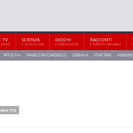
E TV
SCIENZA
GIOCHI
RACCONTI
 VIDEO
E TECNOLOGIA
E VIDEOGIOCHI
E FUMETTI ORIGINALI
APPLE TV+
FRANCO RICCIARDIELLO
ZENDAYA
STAR TREK
AVENGER
ideo (15)