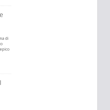
de
ma di
to
 epico
l