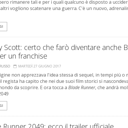
ero rimanere tali e per i quali qualcuno è disposto a uccider
altri vogliono scatenare una guerra. C'è un nuovo, adrenali
GI
y Scott: certo che farò diventare anche 
er un franchise
ORUSSO
MARTEDÌ 27 GIUGNO 2017
rigine non apprezzava l'idea stessa di sequel, in tempi più o
il regista ha capito che nei due suoi film storici si nascondev
mondo da scoprire. E ora tocca a
Blade Runner
, che andrà mol
 2049
GI
 Runner 2049: ecco il trailer ufficiale