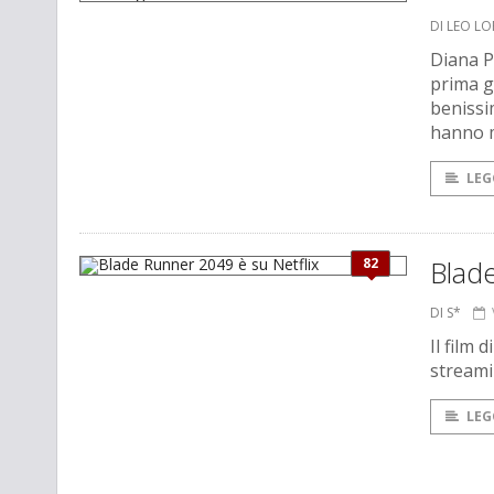
DI LEO L
Diana P
prima g
benissi
hanno m
LEG
82
Blade
DI S*
Il film 
streami
LEG