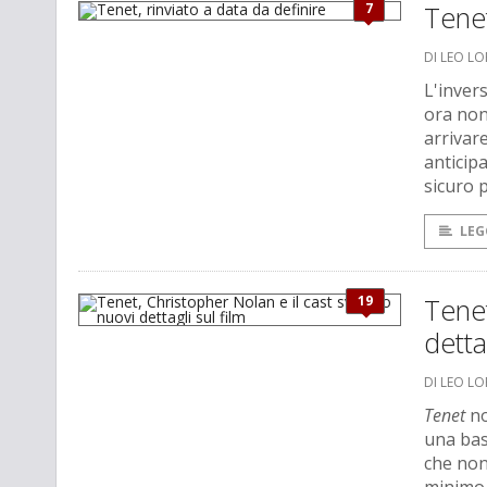
7
Tenet
DI LEO L
L'inver
ora non
arrivare
anticip
sicuro 
LEG
19
Tenet
detta
DI LEO L
Tenet
no
una bas
che non