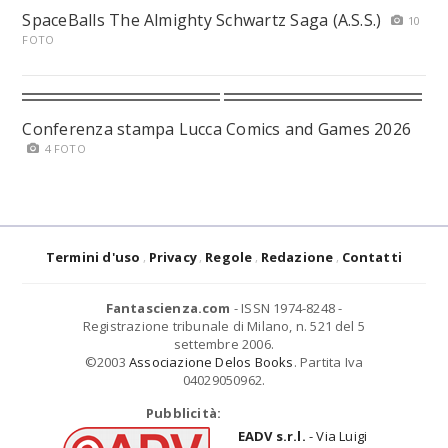
SpaceBalls The Almighty Schwartz Saga (A.S.S.)
10
FOTO
Conferenza stampa Lucca Comics and Games 2026
4 FOTO
Termini d'uso
Privacy
Regole
Redazione
Contatti
Fantascienza.com
- ISSN 1974-8248 -
Registrazione tribunale di Milano, n. 521 del 5
settembre 2006.
©2003
Associazione Delos Books
. Partita Iva
04029050962.
Pubblicità:
EADV s.r.l.
- Via Luigi