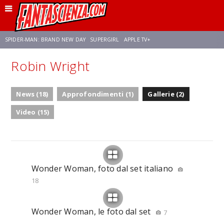
SPIDER-MAN: BRAND NEW DAY
SUPERGIRL
APPLE TV+
Robin Wright
FRANCO RICCIARDIELLO
ZENDAYA
STAR TREK
AVENGERS: DOOMSDAY
News (18)
Approfondimenti (1)
Gallerie (2)
NETFLIX
SADIE SINK
STAR TREK: STRANGE NEW WORLDS
Video (15)
Wonder Woman, foto dal set italiano
18
Wonder Woman, le foto dal set
7