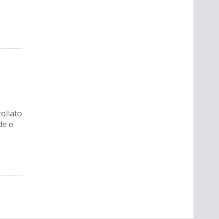
rollato
de e