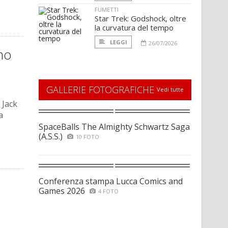
FUMETTI
Star Trek: Godshock, oltre
la curvatura del tempo
LEGGI
26/07/2026
mo
GALLERIE FOTOGRAFICHE
Vedi tutte
 Jack
a
SpaceBalls The Almighty Schwartz Saga
(A.S.S.)
10 FOTO
Conferenza stampa Lucca Comics and
Games 2026
4 FOTO