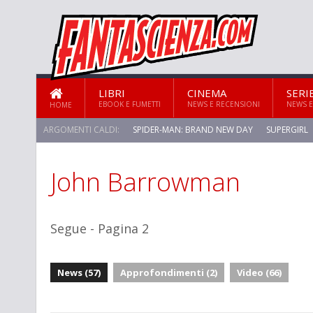
LIBRI
CINEMA
SERI
EBOOK E FUMETTI
NEWS E RECENSIONI
NEWS E
HOME
ARGOMENTI CALDI:
SPIDER-MAN: BRAND NEW DAY
SUPERGIRL
John Barrowman
STAR TREK: STRANGE NEW WORLDS
Segue - Pagina 2
News (57)
Approfondimenti (2)
Video (66)