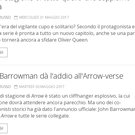
a
ORUSSO
MERCOLEDÌ 31 MAGGIO 2017
 l'era del vigilante cupo e solitario? Secondo il protagonista e
la serie è pronta a tutto un nuovo capitolo, anche se una par
 tornerà ancora a sfidare Oliver Queen.
GI
Barrowman dà l'addio all'Arrow-verse
ORUSSO
MARTEDÌ 30 MAGGIO 2017
e di stagione di
Arrow
è stato un cliffhanger esplosivo, la cui
ione dovrà attendere ancora parecchio. Ma uno dei co-
nisti storici ha già dato l'annuncio ufficiale: John Barrowma
o
Arrow
e tutte le serie collegate.
GI