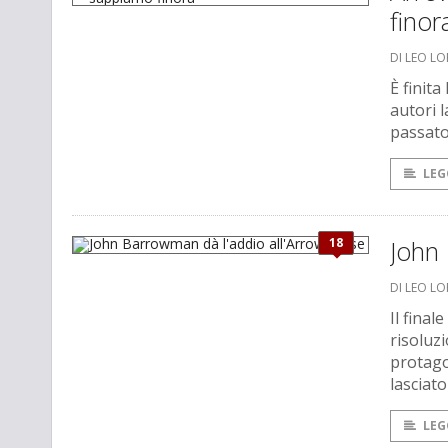
finor
DI LEO L
È finita
autori 
passato
LEG
18
John 
DI LEO L
Il final
risoluz
protago
lasciat
LEG