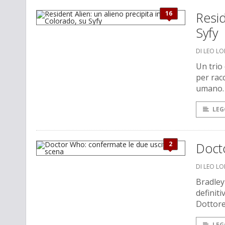
16
Resid
Syfy
DI LEO L
Un trio
per rac
umano.
LEG
2
Doct
DI LEO L
Bradley
definiti
Dottore
LEG