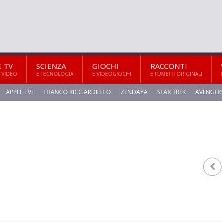
E TV
SCIENZA
GIOCHI
RACCONTI
 VIDEO
E TECNOLOGIA
E VIDEOGIOCHI
E FUMETTI ORIGINALI
APPLE TV+
FRANCO RICCIARDIELLO
ZENDAYA
STAR TREK
AVENGER