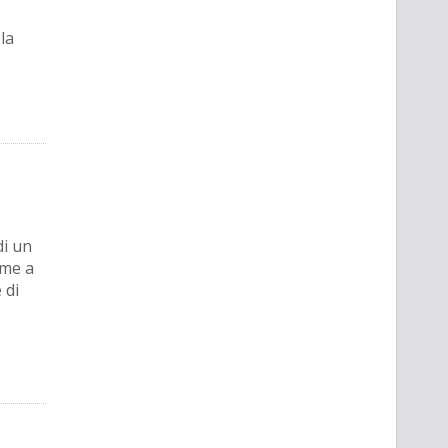
la
di un
eme a
 di