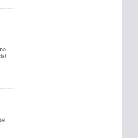
ono
dal
del