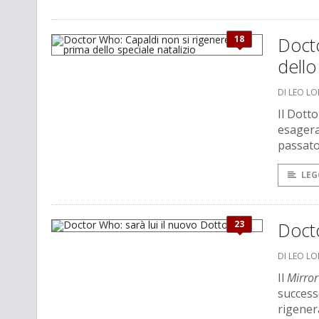
18
Docto
dello
DI LEO L
Il Dotto
esagera
passat
LEG
23
Docto
DI LEO L
Il
Mirror
success
rigener