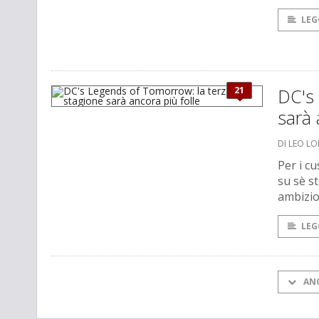
LEG
21
DC's
sarà 
DI LEO L
Per i cu
su sè s
ambizio
LEG
AN