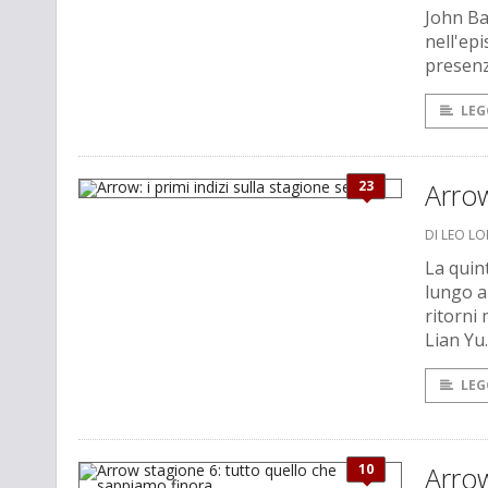
John Ba
nell'ep
presenz
LEG
23
Arrow
DI LEO L
La quin
lungo a
ritorni 
Lian Yu.
LEG
10
Arrow