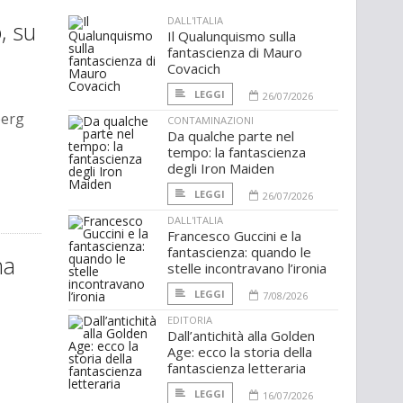
DALL'ITALIA
, su
Il Qualunquismo sulla
fantascienza di Mauro
Covacich
LEGGI
26/07/2026
berg
CONTAMINAZIONI
Da qualche parte nel
tempo: la fantascienza
degli Iron Maiden
LEGGI
26/07/2026
DALL'ITALIA
Francesco Guccini e la
fantascienza: quando le
na
stelle incontravano l’ironia
LEGGI
7/08/2026
EDITORIA
Dall’antichità alla Golden
Age: ecco la storia della
fantascienza letteraria
LEGGI
16/07/2026