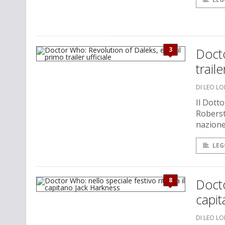
3
Docto
traile
DI LEO L
Il Dotto
Roberst
nazione
LEG
8
Docto
capi
DI LEO L