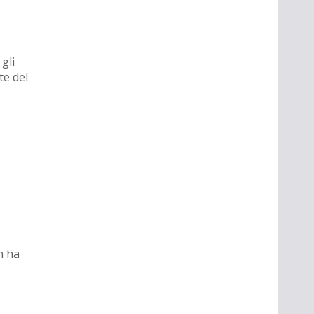
 gli
te del
n ha