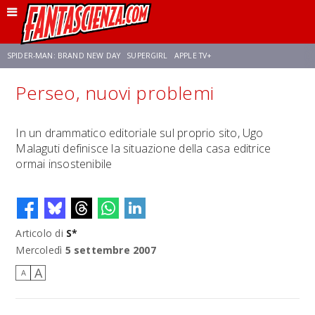
SPIDER-MAN: BRAND NEW DAY
SUPERGIRL
APPLE TV+
Perseo, nuovi problemi
FRANCO RICCIARDIELLO
ZENDAYA
STAR TREK
AVENGERS: DOOMSDAY
In un drammatico editoriale sul proprio sito, Ugo
Malaguti definisce la situazione della casa editrice
NETFLIX
SADIE SINK
STAR TREK: STRANGE NEW WORLDS
ormai insostenibile
Articolo di
S*
Mercoledì
5 settembre 2007
A
A