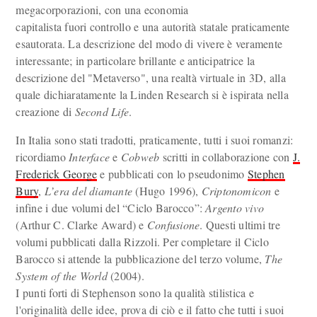
megacorporazioni, con una economia
capitalista fuori controllo e una autorità statale praticamente
esautorata. La descrizione del modo di vivere è veramente
interessante; in particolare brillante e anticipatrice la
descrizione del "Metaverso", una realtà virtuale in 3D, alla
quale dichiaratamente la Linden Research si è ispirata nella
creazione di
Second Life
.
In Italia sono stati tradotti, praticamente, tutti i suoi romanzi:
ricordiamo
Interface
e
Cobweb
scritti in collaborazione con
J.
Frederick George
e pubblicati con lo pseudonimo
Stephen
Bury
,
L’era del diamante
(Hugo 1996),
Criptonomicon
e
infine i due volumi del “Ciclo Barocco”:
Argento vivo
(Arthur C. Clarke Award) e
Confusione
. Questi ultimi tre
volumi pubblicati dalla Rizzoli. Per completare il Ciclo
Barocco si attende la pubblicazione del terzo volume,
The
System of the World
(2004).
I punti forti di Stephenson sono la qualità stilistica e
l'originalità delle idee, prova di ciò e il fatto che tutti i suoi