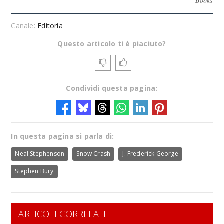
Books
Canale:
Editoria
Questo articolo ti è piaciuto?
Condividi questa pagina:
In questa pagina si parla di:
Neal Stephenson
Snow Crash
J. Frederick George
Stephen Bury
ARTICOLI CORRELATI