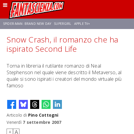
SPIDER-MAN: BRAND NEW DAY
SUPERGIRL
APPLE TV+
Snow Crash, il romanzo che ha
FRANCO RICCIARDIELLO
ZENDAYA
STAR TREK
AVENGERS: DOOMSDAY
ispirato Second Life
NETFLIX
SADIE SINK
STAR TREK: STRANGE NEW WORLDS
Torna in libreria il rutilante romanzo di Neal
Stephenson nel quale viene descritto il Metaverso, al
quale si sono ispirati i creatori del mondo virtuale più
famoso
Articolo di
Pino Cottogni
Venerdì
7 settembre 2007
A
A