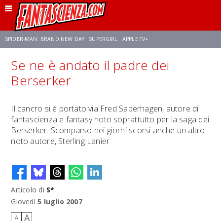
SPIDER-MAN: BRAND NEW DAY
SUPERGIRL
APPLE TV+
Se ne è andato il padre dei
FRANCO RICCIARDIELLO
ZENDAYA
STAR TREK
AVENGERS: DOOMSDAY
Berserker
NETFLIX
SADIE SINK
STAR TREK: STRANGE NEW WORLDS
Il cancro si è portato via Fred Saberhagen, autore di
fantascienza e fantasy noto soprattutto per la saga dei
Berserker. Scomparso nei giorni scorsi anche un altro
noto autore, Sterling Lanier
Articolo di
S*
Giovedì
5 luglio 2007
A
A