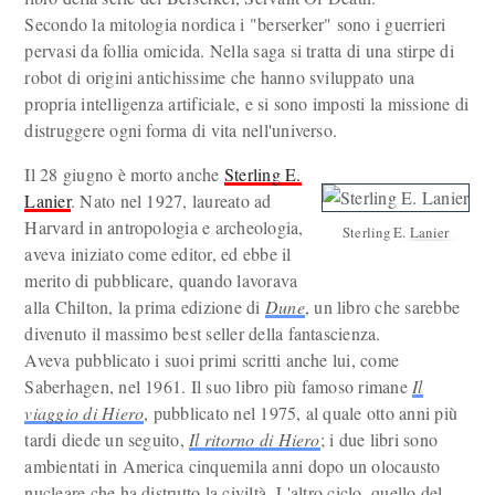
Secondo la mitologia nordica i "berserker" sono i guerrieri
pervasi da follia omicida. Nella saga si tratta di una stirpe di
robot di origini antichissime che hanno sviluppato una
propria intelligenza artificiale, e si sono imposti la missione di
distruggere ogni forma di vita nell'universo.
Il 28 giugno è morto anche
Sterling E.
Lanier
. Nato nel 1927, laureato ad
Harvard in antropologia e archeologia,
Sterling E. Lanier
aveva iniziato come editor, ed ebbe il
merito di pubblicare, quando lavorava
alla Chilton, la prima edizione di
Dune
, un libro che sarebbe
divenuto il massimo best seller della fantascienza.
Aveva pubblicato i suoi primi scritti anche lui, come
Saberhagen, nel 1961. Il suo libro più famoso rimane
Il
viaggio di Hiero
, pubblicato nel 1975, al quale otto anni più
tardi diede un seguito,
Il ritorno di Hiero
; i due libri sono
ambientati in America cinquemila anni dopo un olocausto
nucleare che ha distrutto la civiltà. L'altro ciclo, quello del