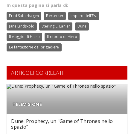
In questa pagina si parla di:
Fred Saberhagen
Berserker
Impero dell'Est
Jane Lindskold
Sterling E. Lanier
Dune
Il viaggio di Hiero
Il ritorno di Hiero
Le fantastorie del brigadiere
ARTICOLI CORRELATI
TELEVISIONE
Dune: Prophecy, un "Game of Thrones nello
spazio"