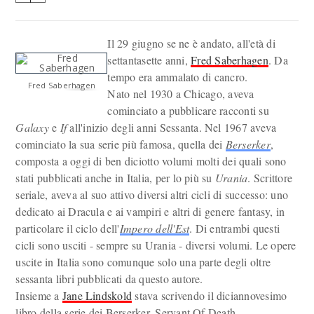
Il 29 giugno se ne è andato, all'età di
settantasette anni,
Fred Saberhagen
. Da
tempo era ammalato di cancro.
Fred Saberhagen
Nato nel 1930 a Chicago, aveva
cominciato a pubblicare racconti su
Galaxy
e
If
all'inizio degli anni Sessanta. Nel 1967 aveva
cominciato la sua serie più famosa, quella dei
Berserker
,
composta a oggi di ben diciotto volumi molti dei quali sono
stati pubblicati anche in Italia, per lo più su
Urania
. Scrittore
seriale, aveva al suo attivo diversi altri cicli di successo: uno
dedicato ai Dracula e ai vampiri e altri di genere fantasy, in
particolare il ciclo dell'
Impero dell'Est
. Di entrambi questi
cicli sono usciti - sempre su Urania - diversi volumi. Le opere
uscite in Italia sono comunque solo una parte degli oltre
sessanta libri pubblicati da questo autore.
Insieme a
Jane Lindskold
stava scrivendo il diciannovesimo
libro della serie dei Berserker, Servant Of Death.