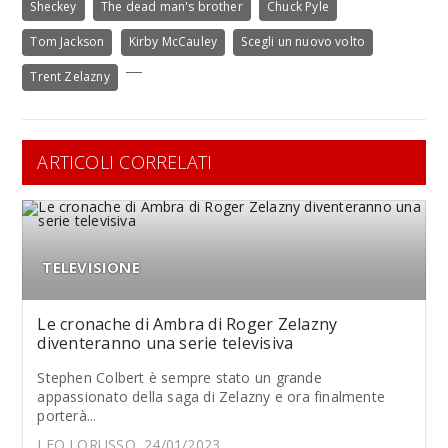
Sheckey
The dead man's brother
Chuck Pyle
Tom Jackson
Kirby McCauley
Scegli un nuovo volto
Trent Zelazny
ARTICOLI CORRELATI
TELEVISIONE
Le cronache di Ambra di Roger Zelazny
diventeranno una serie televisiva
Stephen Colbert è sempre stato un grande
appassionato della saga di Zelazny e ora finalmente
porterà...
LEO LORUSSO, 24/01/2023