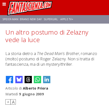
SPIDER-MAN: BRAND NEW DAY
SUPERGIRL
APPLE TV+
Un altro postumo di Zelazny
FRANCO RICCIARDIELLO
ZENDAYA
STAR TREK
AVENGERS: DOOMSDAY
vede la luce
NETFLIX
SADIE SINK
CELIA ROSE GOODING
La storia dietro a
The Dead Man's Brother
, romanzo
(molto) postumo di Roger Zelazny. Non si tratta di
fantascienza, ma di un mystery/thriller.
Articolo di
Alberto Priora
Martedì
9 giugno 2009
A
A