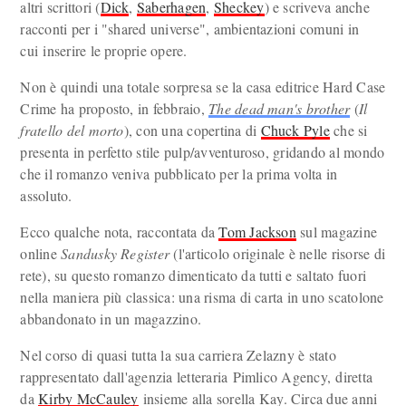
altri scrittori (
Dick
,
Saberhagen
,
Sheckey
) e scriveva anche
racconti per i "shared universe", ambientazioni comuni in
cui inserire le proprie opere.
Non è quindi una totale sorpresa se la casa editrice Hard Case
Crime ha proposto, in febbraio,
The dead man's brother
(
Il
fratello del morto
), con una copertina di
Chuck Pyle
che si
presenta in perfetto stile pulp/avventuroso, gridando al mondo
che il romanzo veniva pubblicato per la prima volta in
assoluto.
Ecco qualche nota, raccontata da
Tom Jackson
sul magazine
online
Sandusky Register
(l'articolo originale è nelle risorse di
rete), su questo romanzo dimenticato da tutti e saltato fuori
nella maniera più classica: una risma di carta in uno scatolone
abbandonato in un magazzino.
Nel corso di quasi tutta la sua carriera Zelazny è stato
rappresentato dall'agenzia letteraria Pimlico Agency, diretta
da
Kirby McCauley
insieme alla sorella Kay. Circa due anni