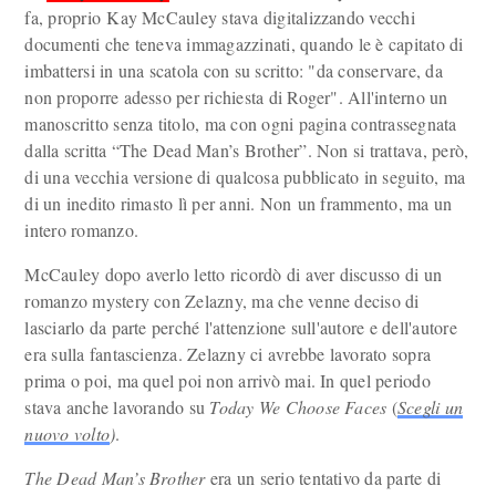
fa, proprio Kay McCauley stava digitalizzando vecchi
documenti che teneva immagazzinati, quando le è capitato di
imbattersi in una scatola con su scritto: "da conservare, da
non proporre adesso per richiesta di Roger". All'interno un
manoscritto senza titolo, ma con ogni pagina contrassegnata
dalla scritta “The Dead Man’s Brother”. Non si trattava, però,
di una vecchia versione di qualcosa pubblicato in seguito, ma
di un inedito rimasto lì per anni. Non un frammento, ma un
intero romanzo.
McCauley dopo averlo letto ricordò di aver discusso di un
romanzo mystery con Zelazny, ma che venne deciso di
lasciarlo da parte perché l'attenzione sull'autore e dell'autore
era sulla fantascienza. Zelazny ci avrebbe lavorato sopra
prima o poi, ma quel poi non arrivò mai. In quel periodo
stava anche lavorando su
Today We Choose Faces
(
Scegli un
nuovo volto
)
.
The Dead Man’s Brother
era un serio tentativo da parte di