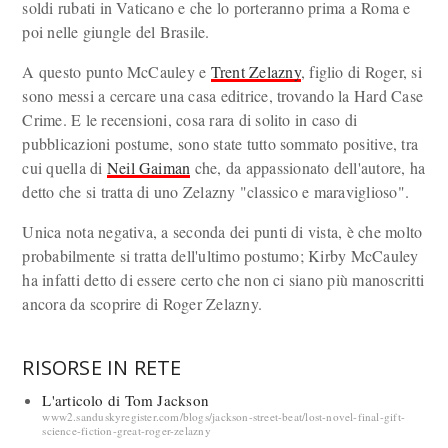
soldi rubati in Vaticano e che lo porteranno prima a Roma e
poi nelle giungle del Brasile.
A questo punto McCauley e
Trent Zelazny
, figlio di Roger, si
sono messi a cercare una casa editrice, trovando la Hard Case
Crime. E le recensioni, cosa rara di solito in caso di
pubblicazioni postume, sono state tutto sommato positive, tra
cui quella di
Neil Gaiman
che, da appassionato dell'autore, ha
detto che si tratta di uno Zelazny "classico e maraviglioso".
Unica nota negativa, a seconda dei punti di vista, è che molto
probabilmente si tratta dell'ultimo postumo; Kirby McCauley
ha infatti detto di essere certo che non ci siano più manoscritti
ancora da scoprire di Roger Zelazny.
RISORSE IN RETE
L'articolo di Tom Jackson
www2.sanduskyregister.com/blogs/jackson-street-beat/lost-novel-final-gift-
science-fiction-great-roger-zelazny