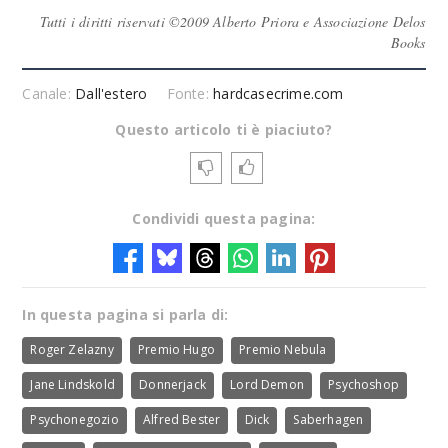
Tutti i diritti riservati ©2009 Alberto Priora e Associazione Delos
Books
Canale:
Dall'estero
Fonte:
hardcasecrime.com
Questo articolo ti è piaciuto?
Condividi questa pagina:
In questa pagina si parla di:
Roger Zelazny
Premio Hugo
Premio Nebula
Jane Lindskold
Donnerjack
Lord Demon
Psychoshop
Psychonegozio
Alfred Bester
Dick
Saberhagen