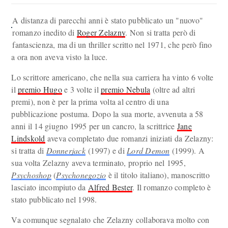
A distanza di parecchi anni è stato pubblicato un "nuovo"
romanzo inedito di
Roger Zelazny
. Non si tratta però di
fantascienza, ma di un thriller scritto nel 1971, che però fino
a ora non aveva visto la luce.
Lo scrittore americano, che nella sua carriera ha vinto 6 volte
il
premio Hugo
e 3 volte il
premio Nebula
(oltre ad altri
premi), non è per la prima volta al centro di una
pubblicazione postuma. Dopo la sua morte, avvenuta a 58
anni il 14 giugno 1995 per un cancro, la scrittrice
Jane
Lindskold
aveva completato due romanzi iniziati da Zelazny:
si tratta di
Donnerjack
(1997) e di
Lord Demon
(1999). A
sua volta Zelazny aveva terminato, proprio nel 1995,
Psychoshop
(
Psychonegozio
è il titolo italiano), manoscritto
lasciato incompiuto da
Alfred Bester
. Il romanzo completo è
stato pubblicato nel 1998.
Va comunque segnalato che Zelazny collaborava molto con