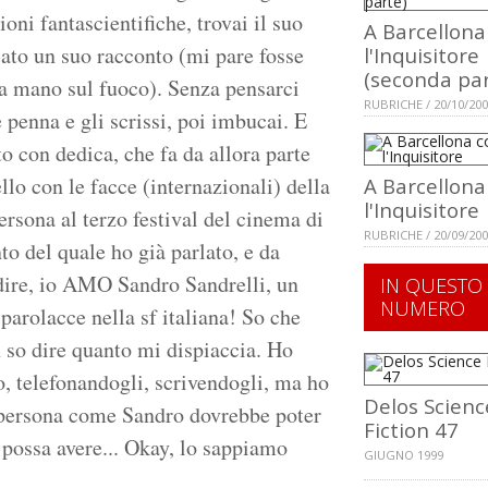
oni fantascientifiche, trovai il suo
A Barcellona
cato un suo racconto (mi pare fosse
l'Inquisitore
(seconda par
a mano sul fuoco). Senza pensarci
RUBRICHE / 20/10/20
penna e gli scrissi, poi imbucai. E
to con dedica, che fa da allora parte
llo con le facce (internazionali) della
A Barcellona
l'Inquisitore
rsona al terzo festival del cinema di
RUBRICHE / 20/09/20
to del quale ho già parlato, e da
 dire, io AMO Sandro Sandrelli, un
IN QUESTO
NUMERO
 parolacce nella sf italiana! So che
 so dire quanto mi dispiaccia. Ho
io, telefonandogli, scrivendogli, ma ho
Delos Scienc
 persona come Sandro dovrebbe poter
Fiction 47
 possa avere... Okay, lo sappiamo
GIUGNO 1999