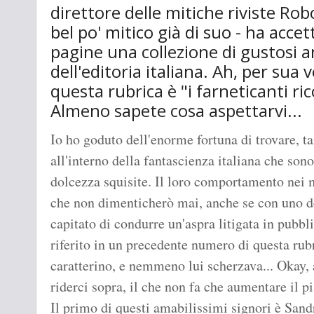
direttore delle mitiche riviste Ro
bel po' mitico già di suo - ha acce
pagine una collezione di gustosi 
dell'editoria italiana. Ah, per sua v
questa rubrica è "i farneticanti ric
Almeno sapete cosa aspettarvi...
Io ho goduto dell'enorme fortuna di trovare, tan
all'interno della fantascienza italiana che son
dolcezza squisite. Il loro comportamento nei m
che non dimenticherò mai, anche se con uno de
capitato di condurre un'aspra litigata in pubbl
riferito in un precedente numero di questa rubr
caratterino, e nemmeno lui scherzava... Okay,
riderci sopra, il che non fa che aumentare il pi
Il primo di questi amabilissimi signori è Sand