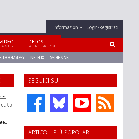
Informazioni
Login/Registrati
VIDEO
DELOS
E GALLERIE
SCIENCE FICTION
S: DOOMSDAY
NETFLIX
SADIE SINK
E
SEGUICI SU
ccata
ARTICOLI PIÙ POPOLARI