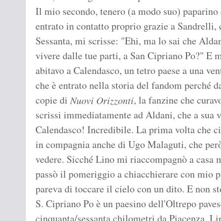
Il mio secondo, tenero (a modo suo) paparino 
entrato in contatto proprio grazie a Sandrelli, 
Sessanta, mi scrisse: "Ehi, ma lo sai che Aldan
vivere dalle tue parti, a San Cipriano Po?" E m
abitavo a Calendasco, un tetro paese a una ven
che è entrato nella storia del fandom perché da 
copie di
, la fanzine che curav
Nuovi Orizzonti
scrissi immediatamente ad Aldani, che a sua v
Calendasco! Incredibile. La prima volta che
in compagnia anche di Ugo Malaguti, che però 
vedere. Sicché Lino mi riaccompagnò a casa m
passò il pomeriggio a chiacchierare con mio 
pareva di toccare il cielo con un dito. E non s
S. Cipriano Po è un paesino dell'Oltrepo paves
cinquanta/sessanta chilometri da Piacenza. Lino