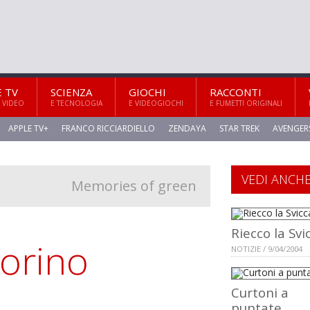
E TV
SCIENZA
GIOCHI
RACCONTI
 VIDEO
E TECNOLOGIA
E VIDEOGIOCHI
E FUMETTI ORIGINALI
APPLE TV+
FRANCO RICCIARDIELLO
ZENDAYA
STAR TREK
AVENGER
VEDI ANCH
Memories of green
Riecco la Svi
torino
NOTIZIE / 9/04/2004
Curtoni a
puntate...