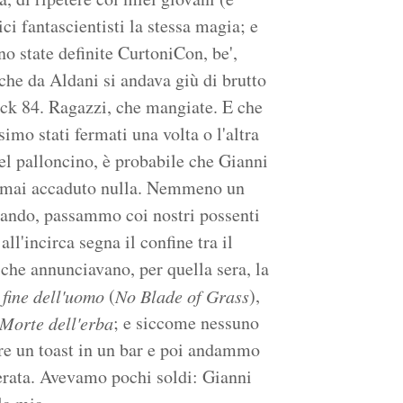
i fantascientisti la stessa magia; e
no state definite CurtoniCon, be',
che da Aldani si andava giù di brutto
tock 84. Ragazzi, che mangiate. E che
imo stati fermati una volta o l'altra
 del palloncino, è probabile che Gianni
i è mai accaduto nulla. Nemmeno un
rnando, passammo coi nostri possenti
ll'incirca segna il confine tra il
 che annunciavano, per quella sera, la
(
),
fine dell'uomo
No Blade of Grass
; e siccome nessuno
Morte dell'erba
re un toast in un bar e poi andammo
erata. Avevamo pochi soldi: Gianni