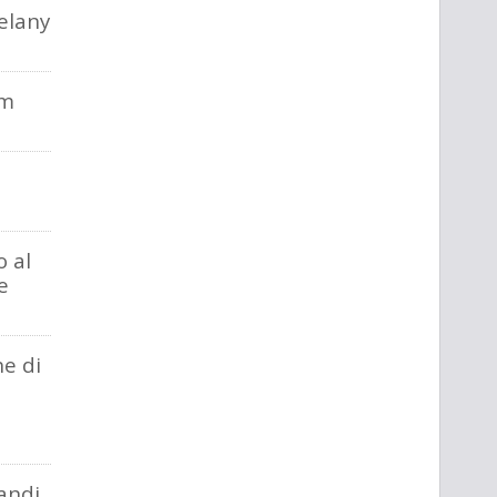
elany
im
o al
e
he di
a
andi