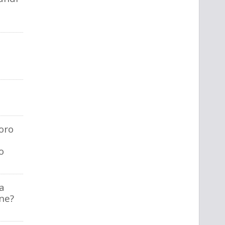
'oro
o
ra
ne?