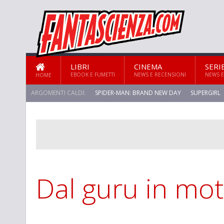
LIBRI
CINEMA
SERI
EBOOK E FUMETTI
NEWS E RECENSIONI
NEWS E
HOME
ARGOMENTI CALDI:
SPIDER-MAN: BRAND NEW DAY
SUPERGIRL
STAR TREK: STRANGE NEW WORLDS
Dal guru in mo