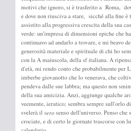
motivi che ignoro, si è trasferito a Roma, do
e dove non riusciva a stare, sicché alla fine è
assistito alla progressiva crescita della sua ca
verde: un'impresa di dimensioni epiche che ha r
continuavo ad andarlo a trovare, e mi beavo del
generosità materiale e spirituale di chi ho se
con la A maiuscola, della sf italiana. A ripens
d'età, mi rendo conto che probabilmente per Li
imberbe giovanotto che lo venerava, che coltiv
pendeva dalle sue labbra; ma questo non sminui
della sua amicizia. Anzi, aggiunge qualche ar
veemente, ieratico; sembra sempre sull'orlo di f
svelerà il
senso dell'universo. Penso che s
vero
crociate, e di certo le giornate trascorse con l
calendario.