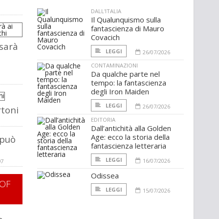
DALL'ITALIA
Il Qualunquismo sulla
fantascienza di Mauro
Covacich
sarà
LEGGI
26/07/2026
CONTAMINAZIONI
Da qualche parte nel
tempo: la fantascienza
degli Iron Maiden
LEGGI
26/07/2026
rtoni
EDITORIA
Dall’antichità alla Golden
Age: ecco la storia della
 può
fantascienza letteraria
LEGGI
16/07/2026
97
Odissea
OF
LEGGI
15/07/2026