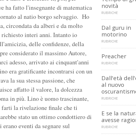
novità
ve ha fatto l'insegnante di matematica
RUBRICHE
 tornato al natio borgo selvaggio. Ho
sa, circondata da alberi e da molto
Dal guru in
motorino
ichiesto interi anni. Intanto io
RUBRICHE
l'amicizia, delle confidenze, della
mpre considerato il massimo Autore,
Preacher
arci adesso, arrivato ai cinquant'anni
RUBRICHE
no era gratificante incontrarsi con un
Dall'età dell
ava la sua stessa passione, che
al nuovo
sce affatto il valore, la dolcezza
oscurantism
oma in più. Lino è uomo trascinante,
RUBRICHE
arti la rivelazione finale che ti
E se la natu
arebbe stato un ottimo condottiero di
avesse ragio
ui erano eventi da segnare sul
RUBRICHE