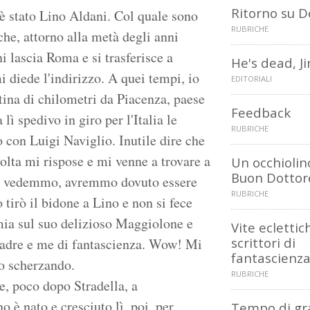
Ritorno su D
è stato Lino Aldani. Col quale sono
RUBRICHE
che, attorno alla metà degli anni
i lascia Roma e si trasferisce a
He's dead, J
i diede l'indirizzo. A quei tempi, io
EDITORIALI
tina di chilometri da Piacenza, paese
Feedback
lì spedivo in giro per l'Italia le
RUBRICHE
o con Luigi Naviglio. Inutile dire che
olta mi rispose e mi venne a trovare a
Un occhiolin
Buon Dottor
 ci vedemmo, avremmo dovuto essere
RUBRICHE
tirò il bidone a Lino e non si fece
ia sul suo delizioso Maggiolone e
Vite eclettic
scrittori di
padre e me di fantascienza. Wow! Mi
fantascienz
to scherzando.
RUBRICHE
e, poco dopo Stradella, a
 è nato e cresciuto lì, poi, per
Tempo di gr