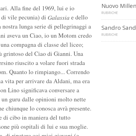
Nuovo Mille
. Alla fine del 1969, lui e io
RUBRICHE
 di vile pecunia) di
e dello
Galassia
nostra lunga serie di pellegrinaggi a
Sandro Sandr
nni aveva un Ciao, io un Motom credo
RUBRICHE
i una compagna di classe del liceo;
ù grintoso del Ciao di Gianni. Una
ersino riuscito a volare fuori strada
om. Quanto lo rimpiango... Correndo
na vita per arrivare da Aldani, ma era
on Lino significava conversare a
i, un guru dalle opinioni molto nette
che chiunque lo conosca avrà presente.
e di cibo in maniera del tutto
ne più ospitali di lui e sua moglie.
, di ripetere coi miei giovani (e