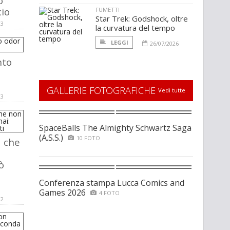
o
cio
FUMETTI
Star Trek: Godshock, oltre
03
la curvatura del tempo
LEGGI
26/07/2026
nto
GALLERIE FOTOGRAFICHE
Vedi tutte
03
SpaceBalls The Almighty Schwartz Saga
(A.S.S.)
10 FOTO
 che
ò
Conferenza stampa Lucca Comics and
Games 2026
4 FOTO
02