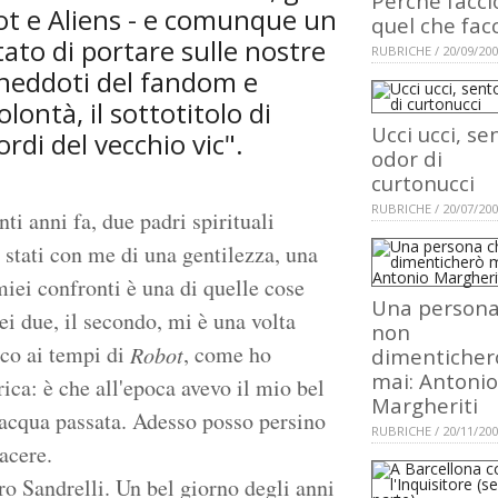
Perché facci
bot e Aliens - e comunque un
quel che fac
ttato di portare sulle nostre
RUBRICHE / 20/09/20
aneddoti del fandom e
olontà, il sottotitolo di
Ucci ucci, se
ordi del vecchio vic".
odor di
curtonucci
RUBRICHE / 20/07/20
ti anni fa, due padri spirituali
o stati con me di una gentilezza, una
iei confronti è una di quelle cose
Una persona
i due, il secondo, mi è una volta
non
ico ai tempi di
, come ho
Robot
dimenticher
mai: Antonio
ica: è che all'epoca avevo il mio bel
Margheriti
 acqua passata. Adesso posso persino
RUBRICHE / 20/11/20
acere.
ro Sandrelli. Un bel giorno degli anni