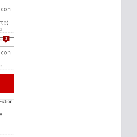
 con
te)
02
2
 con
02
e