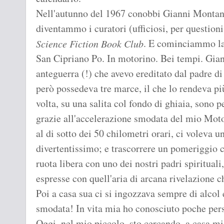
Nell'autunno del 1967 conobbi Gianni Montanari
diventammo i curatori (ufficiosi, per questioni
. E cominciammo la 
Science Fiction Book Club
San Cipriano Po. In motorino. Bei tempi. Gia
anteguerra (!) che avevo ereditato dal padre d
però possedeva tre marce, il che lo rendeva pi
volta, su una salita col fondo di ghiaia, sono p
grazie all'accelerazione smodata del mio Mot
al di sotto dei 50 chilometri orari, ci voleva u
divertentissimo; e trascorrere un pomeriggio c
ruota libera con uno dei nostri padri spiritual
espresse con quell'aria di arcana rivelazione 
Poi a casa sua ci si ingozzava sempre di alcol 
smodata! In vita mia ho conosciuto poche perso
Oggi, nel mio piccolo, sto cercando, a casa mia