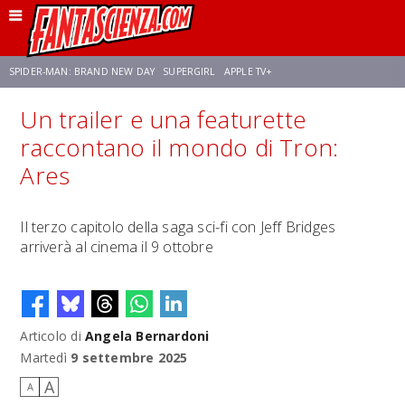
SPIDER-MAN: BRAND NEW DAY
SUPERGIRL
APPLE TV+
Un trailer e una featurette
FRANCO RICCIARDIELLO
ZENDAYA
STAR TREK
AVENGERS: DOOMSDAY
raccontano il mondo di Tron:
Ares
NETFLIX
SADIE SINK
STAR TREK: STRANGE NEW WORLDS
Il terzo capitolo della saga sci-fi con Jeff Bridges
arriverà al cinema il 9 ottobre
Articolo di
Angela Bernardoni
Martedì
9 settembre 2025
A
A