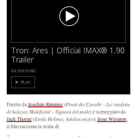
Tron: Ares | Official IMAX® 1.90
Trailer
DA YOUTUBE
PLAY
Diretto da
Joachim Rønning
(
Pirati dei Caraibi – La vendetta
di Salazar, Maleficent – Signora del male
) e sceneggiato da
Jack Thorne
(
Enola Holmes, Adolescence
) e
Jesse Wigutow
,
il film racconta la storia di