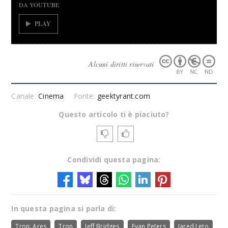
DA YOUTUBE
PLAY
Alcuni diritti riservati
Canale:
Cinema
Fonte:
geektyrant.com
Questo articolo ti è piaciuto?
Condividi questa pagina:
In questa pagina si parla di:
Tron: Ares
Tron
Jeff Bridges
Evan Peters
Jared Leto