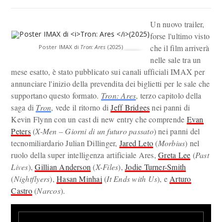
Un nuovo trailer,
forse l'ultimo visto
che il film arriverà
Poster IMAX di
Tron: Ares
(2025)
nelle sale tra un
mese esatto, è stato pubblicato sui canali ufficiali IMAX per
annunciare l'inizio della prevendita dei biglietti per le sale che
supportano questo formato.
Tron: Ares
, terzo capitolo della
saga di
Tron
, vede il ritorno di
Jeff Bridges
nei panni di
Kevin Flynn con un cast di new entry che comprende
Evan
Peters
(
X-Men – Giorni di un futuro passato
) nei panni del
tecnomiliardario Julian Dillinger,
Jared Leto
(
Morbius
) nel
ruolo della super intelligenza artificiale Ares,
Greta Lee
(
Past
Lives
),
Gillian Anderson
(
X-Files
),
Jodie Turner-Smith
(
Nightflyers
),
Hasan Minhaj
(
It Ends with Us
), e
Arturo
Castro
(
Narcos
).