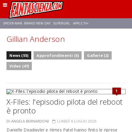
SPIDER-MAN: BRAND NEW DAY
SUPERGIRL
APPLE TV+
Gillian Anderson
FRANCO RICCIARDIELLO
ZENDAYA
STAR TREK
AVENGERS: DOOMSDAY
News (55)
Approfondimenti (5)
Gallerie (2)
NETFLIX
SADIE SINK
CELIA ROSE GOODING
Video (47)
1
X-FIles: l'episodio pilota del reboot
è pronto
DI ANGELA BERNARDONI
LUNEDÌ 6 LUGLIO 2026
Danielle Deadwyler e Himes Patel hanno finito le riprese