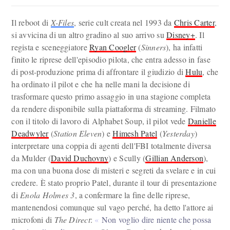
Il reboot di
X-Files
, serie cult creata nel 1993 da
Chris Carter
,
si avvicina di un altro gradino al suo arrivo su
Disney+
. Il
regista e sceneggiatore
Ryan Coogler
(
Sinners
), ha infatti
finito le riprese dell'episodio pilota, che entra adesso in fase
di post-produzione prima di affrontare il giudizio di
Hulu
, che
ha ordinato il pilot e che ha nelle mani la decisione di
trasformare questo primo assaggio in una stagione completa
da rendere disponibile sulla piattaforma di streaming. Filmato
con il titolo di lavoro di Alphabet Soup, il pilot vede
Danielle
Deadwyler
(
Station Eleven
) e
Himesh Patel
(
Yesterday
)
interpretare una coppia di agenti dell'FBI totalmente diversa
da Mulder (
David Duchovny
) e Scully (
Gillian Anderson
),
ma con una buona dose di misteri e segreti da svelare e in cui
credere. È stato proprio Patel, durante il tour di presentazione
di
Enola Holmes 3
, a confermare la fine delle riprese,
mantenendosi comunque sul vago perché, ha detto l'attore ai
microfoni di
The Direct
:
Non voglio dire niente che possa