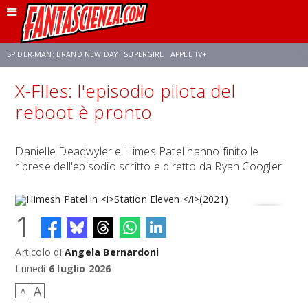
SPIDER-MAN: BRAND NEW DAY
SUPERGIRL
APPLE TV+
X-FIles: l'episodio pilota del
FRANCO RICCIARDIELLO
ZENDAYA
STAR TREK
AVENGERS: DOOMSDAY
reboot è pronto
NETFLIX
SADIE SINK
STAR TREK: STRANGE NEW WORLDS
Danielle Deadwyler e Himes Patel hanno finito le
riprese dell'episodio scritto e diretto da Ryan Coogler
1
Articolo di
Angela Bernardoni
Himesh Patel in
Station Eleven
(2021)
Lunedì
6 luglio 2026
A
A