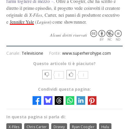
farmi togliere di mezzo
. Oltre a Coogler, che ha scritto e
diretto il primo episodio, il progetto vede coinvolti il creatore
originale di
X-Files
, Carter, nei panni di produttore esecutivo
e
Jennifer Yale
(
Legion
) come showrunner.
Alcuni diritti riservati
Canale:
Televisione
Fonte:
www.superherohype.com
Questo articolo ti è piaciuto?
1
1
Condividi questa pagina:
In questa pagina si parla di:
X-Files
Chris Carter
Disney
Ryan Coogler
Hulu