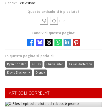
Canale:
Televisione
Questo articolo ti è piaciuto?
2
Condividi questa pagina:
In questa pagina si parla di:
Ryan Coogler
X-Files
Chris Carter
Gillian Anderson
David Duchovny
Disney
ARTICOLI CORRELATI