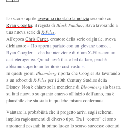
Lo scorso aprile
avevamo riportato la notizia
secondo cui
Ryan Coogler
, il regista di
Black Panther
, stava lavorando a
una nuova serie di
X-Files
.
All'epoca
Chris Carter
, creatore della serie originale, aveva
dichiarato:
Ho appena parlato con un giovane uomo…
Ryan Coogler… che ha intenzione di rifare X-Files con un
cast eterogeneo. Quindi avrà il suo bel da fare, perché
abbiamo coperto un territorio così vasto
.
In questi giorni
Bloomberg
riporta che Coogler sta lavorando
a un reboot di
X-Files
per i 20th Century Studios della
Disney. Non è chiaro se la menzione di
Bloomberg
sia basata
su fatti nuovi o su quanto emerso all'inizio dell'anno, ma è
plausibile che sia stata in qualche misura confermata.
Valutare la probabilità che il progetto arrivi sugli schermi
implica ragionamenti di diverso tipo. Tra i “contro” ci sono
argomenti pesanti: in primo luogo lo scarso successo ottenuti