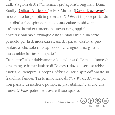
dalle stagioni di
X-Files
senza i protagonisti originali, Dana
Scully (
Gillian Anderson
) e Fox Mulder (
David Duchovny
);
in secondo luogo, più in generale,
X-Files
si impose portando
alla ribalta il cospirazionismo come valore positivo in
un'epoca in cui era ancora piuttosto raro; oggi il
cospirazionismo è ovunque e negli Stati Uniti è un serio
pericolo per la democrazia stessa del paese. Certo, si può
parlare anche solo di cospirazioni che riguardino gli alieni,
ma avrebbe lo stesso impatto?
Tra i “pro” c'è indubbiamente la tendenza delle piattaforme di
streaming, e in particolare di
Disney+
dove la serie sarebbe
diretta, di riempire la propria offerta di serie spin-off basate su
franchise famosi. Tra le mille serie di
Star Wars
,
Marvel
, per
non parlare di medici e pompieri, plausibilmente anche una
nuova
X-Files
potrebbe trovare il suo spazio.
Alcuni diritti riservati