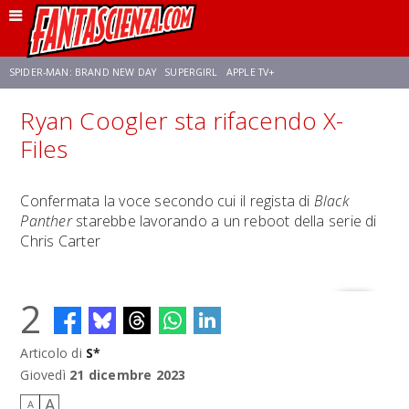
SPIDER-MAN: BRAND NEW DAY
SUPERGIRL
APPLE TV+
Ryan Coogler sta rifacendo X-
FRANCO RICCIARDIELLO
ZENDAYA
STAR TREK
AVENGERS: DOOMSDAY
Files
NETFLIX
SADIE SINK
CELIA ROSE GOODING
Confermata la voce secondo cui il regista di
Black
Panther
starebbe lavorando a un reboot della serie di
Chris Carter
2
Articolo di
S*
Giovedì
21 dicembre 2023
A
A