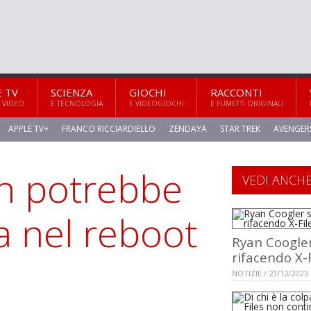
E TV
SCIENZA
GIOCHI
RACCONTI
 VIDEO
E TECNOLOGIA
E VIDEOGIOCHI
E FUMETTI ORIGINALI
APPLE TV+
FRANCO RICCIARDIELLO
ZENDAYA
STAR TREK
AVENGER
on potrebbe
VEDI ANCH
a nel reboot
Ryan Coogler
rifacendo X-F
NOTIZIE / 21/12/2023