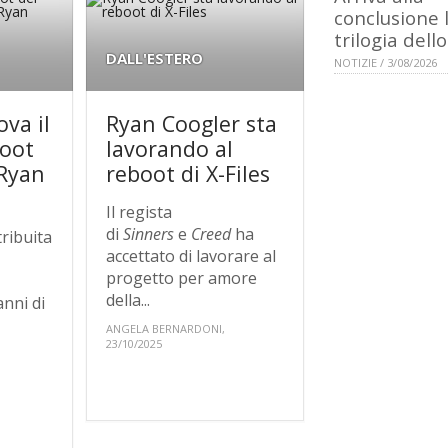
conclusione 
trilogia dell
DALL'ESTERO
NOTIZIE / 3/08/2026
va il
Ryan Coogler sta
boot
lavorando al
 Ryan
reboot di X-Files
Il regista
di
Sinners
e
Creed
ha
tribuita
accettato di lavorare al
progetto per amore
della...
nni di
ANGELA BERNARDONI,
23/10/2025