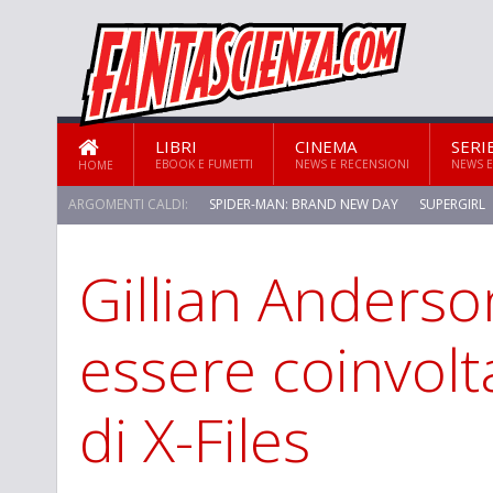
LIBRI
CINEMA
SERI
EBOOK E FUMETTI
NEWS E RECENSIONI
NEWS E
HOME
ARGOMENTI CALDI:
SPIDER-MAN: BRAND NEW DAY
SUPERGIRL
Gillian Anders
essere coinvolt
di X-Files