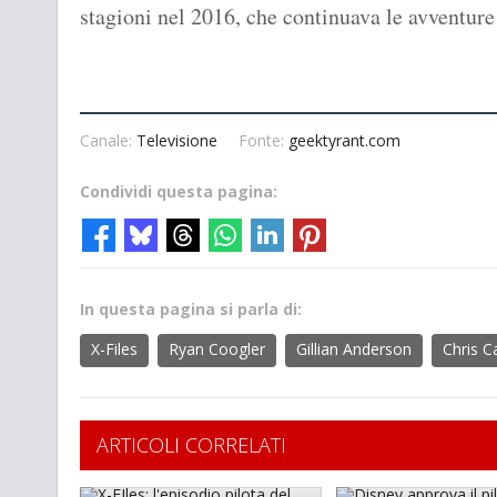
stagioni nel 2016, che continuava le avventure
Canale:
Televisione
Fonte:
geektyrant.com
Condividi questa pagina:
In questa pagina si parla di:
X-Files
Ryan Coogler
Gillian Anderson
Chris C
ARTICOLI CORRELATI