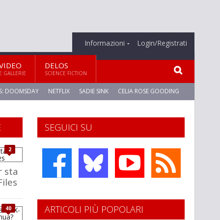
Informazioni
Login/Registrati
VIDEO
DELOS
E GALLERIE
SCIENCE FICTION
S: DOOMSDAY
NETFLIX
SADIE SINK
CELIA ROSE GOODING
E
SEGUICI SU
2
 sta
iles
ARTICOLI PIÙ POPOLARI
40