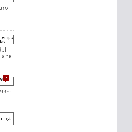
uro
del
liane
2
1939-