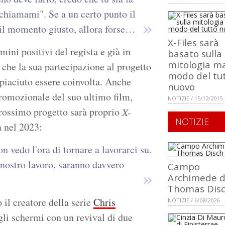
 chiamami". Se a un certo punto il
 il momento giusto, allora forse…
X-Files sarà
ini positivi del regista e già in
basato sulla
mitologia ma
 che la sua partecipazione al progetto
modo del tu
piaciuto essere coinvolta. Anche
nuovo
promozionale del suo ultimo film,
NOTIZIE / 15/12/2015
prossimo progetto sarà proprio
X-
NOTIZIE
a nel 2023:
 vedo l'ora di tornare a lavorarci su.
 nostro lavoro, saranno davvero
Campo
Archimede d
Thomas Dis
 il creatore della serie
Chris
NOTIZIE / 6/08/2026
sugli schermi con un revival di due