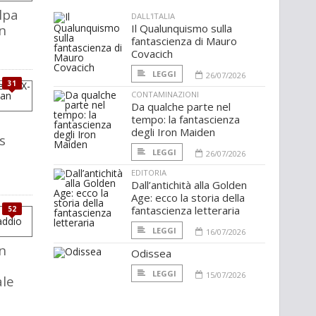
olpa
DALL'ITALIA
on
Il Qualunquismo sulla
fantascienza di Mauro
Covacich
LEGGI
26/07/2026
31
CONTAMINAZIONI
Da qualche parte nel
tempo: la fantascienza
degli Iron Maiden
s
LEGGI
26/07/2026
EDITORIA
Dall’antichità alla Golden
Age: ecco la storia della
fantascienza letteraria
52
LEGGI
16/07/2026
an
Odissea
à
LEGGI
15/07/2026
ale