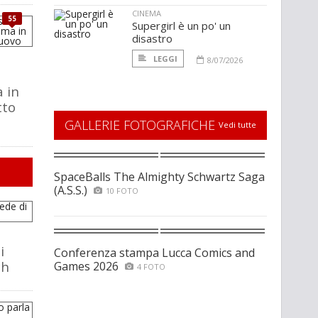
CINEMA
55
Supergirl è un po' un
disastro
LEGGI
8/07/2026
 in
tto
GALLERIE FOTOGRAFICHE
Vedi tutte
SpaceBalls The Almighty Schwartz Saga
(A.S.S.)
10 FOTO
i
Conferenza stampa Lucca Comics and
ch
Games 2026
4 FOTO