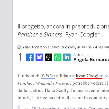
Il progetto, ancora in preproduzione,
Panther
e
Sinners
Ryan Coogler
1
Articolo di
Angela Bernard
Gillian Anderson e David Duchovny in
The X-Files
(2018)
Il reboot di
X-Files
affidato a
Ryan Coogler
, r
, potrebbe vedere il
Panther: Wakanda Forever
della scettica Dana Scully. In una recente inter
infatti, l'attrice ha detto di essere in contatt
Gli ho parlato e gli ho detto: "se qualc