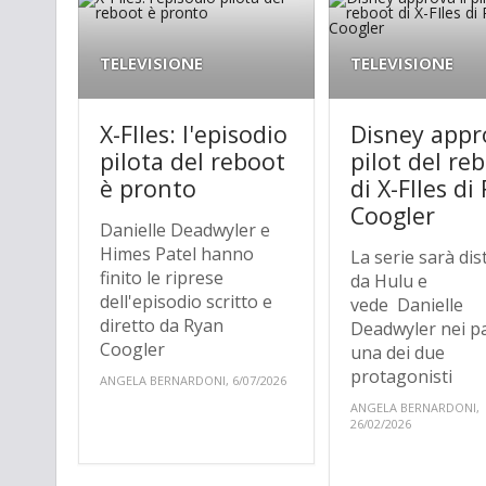
TELEVISIONE
TELEVISIONE
X-FIles: l'episodio
Disney appro
pilota del reboot
pilot del re
è pronto
di X-FIles di
Coogler
Danielle Deadwyler e
Himes Patel hanno
La serie sarà dis
finito le riprese
da Hulu e
dell'episodio scritto e
vede Danielle
diretto da Ryan
Deadwyler nei pa
Coogler
una dei due
protagonisti
ANGELA BERNARDONI, 6/07/2026
ANGELA BERNARDONI,
26/02/2026