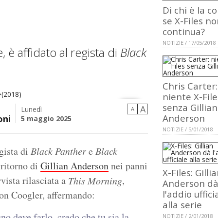
Di chi è la c
se X-Files n
continua?
NOTIZIE / 17/05/2018
 è affidato al regista di
Black
Chris Carter:
niente X-File
senza Gillian
A
Lunedì
A
Anderson
oni
5 maggio 2025
NOTIZIE / 5/01/2018
egista di
Black Panther
e
Black
 ritorno di
Gillian Anderson
nei panni
X-Files: Gilli
vista rilasciata a
,
This Morning
Anderson d
l'addio uffici
o con Coogler, affermando:
alla serie
uno deve farlo, credo che tu sia la
NOTIZIE / 2/01/2018