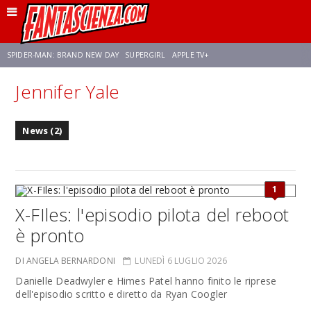
SPIDER-MAN: BRAND NEW DAY
SUPERGIRL
APPLE TV+
Jennifer Yale
FRANCO RICCIARDIELLO
ZENDAYA
STAR TREK
AVENGERS: DOOMSDAY
News (2)
NETFLIX
SADIE SINK
STAR TREK: STRANGE NEW WORLDS
1
X-FIles: l'episodio pilota del reboot
è pronto
DI ANGELA BERNARDONI
LUNEDÌ 6 LUGLIO 2026
Danielle Deadwyler e Himes Patel hanno finito le riprese
dell'episodio scritto e diretto da Ryan Coogler