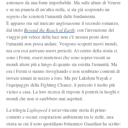
astronave da una fonte improbabile. Ma sulle alture di Venere
e su un pianeta di un'altra stella, si sta già scoprendo un
segreto che scuoterà l'umanità dalle fondamenta.
È apparso ora sul mercato anglosassone il secondo romanzo,
dal titolo
Beyond the Reach of Earth
: con l'invenzione del
viaggio più veloce della luce non c'è nessun posto dove
l'umanità non possa andare. Vengono scoperti nuovi mondi,
ma con essi arrivano nuovi pericoli. Al centro della storia ci
sono i Fermi, esseri misteriosi che sono sopravvissuti su
mondi alieni più a lungo di quanto sia esistita l'umanità. Ma
ora i Fermi si stanno risvegliando e non sembrano contenti di
trovare umani in mezzo a loro. Ma per Lakshmi Nayak e
l'equipaggio della Fighting Chance, il pericolo è molto più
vicino a casa. La loro ricerca di risposte li porterà in luoghi e
mondi che non si sarebbero mai aspettati.
La trilogia
Lightspeed
è un'avvincente storia di primo
contatto e oscure cospirazioni ambientata tra le stelle, una
storia su cui il noto quotidiano britannico Guardian ha scritto: