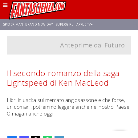
SPIDER-MAN: BRAND NEW DAY
SUPERGIRL
APPLE TV+
Anteprime dal Futuro
FRANCO RICCIARDIELLO
ZENDAYA
STAR TREK
AVENGERS: DOOMSDAY
NETFLIX
SADIE SINK
STAR TREK: STRANGE NEW WORLDS
Il secondo romanzo della saga
Lightspeed di Ken MacLeod
Libri in uscita sul mercato anglosassone e che forse,
un domani, potremmo leggere anche nel nostro Paese.
O magari anche oggi.