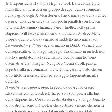
& Dragons della Hawkins High School. La seconda è più
indiretta e si riferisce a un gruppo di super cattivi comparsi
nella pagine degli X-Men durante l'arco narrativo della Fenice
oscura, dove Jean Grey ha non pochi paralleli con Eleven
(che ora dovremmo chiamare Jane). Inoltre, nella prima
stagione Will faceva riferimento al numero 134 di X-Men,
proprio quello che dava inizio al suddetto arco narrativo.
La maledizione di Vecna
, ritorniamo in D&D. Vecna è uno
dei supercattivi, un mago malvagio trasformato in un lich non
morto e mutilato, ma la sua mano e occhio sinistro sono
diventati artefatti magici. Nel gioco Vecna è collegato ai
segreti e alla necromanzia, il che è interessante visto che un
altro titolo si riferisce a un personaggio (apparentemente)
defunto.
Il mostro e la supereroina
, la seconda dovrebbe essere
Eleven ma come ricorderete ha perso i suoi poteri alla fine
della stagione tre. Cosa non destinata durare a lungo. Quanto
al mostro, ci sono più ipotesi che certezze a meno che non si
tratti di qualcosa in arrivo dal mondo sottosopra. O di un