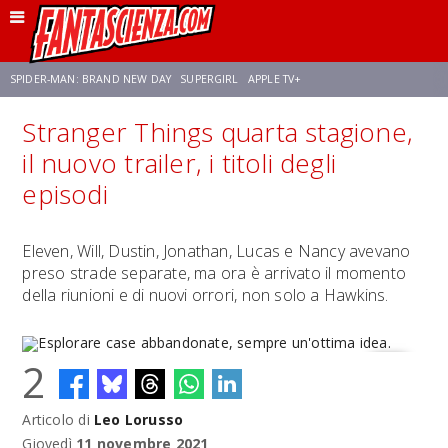
SPIDER-MAN: BRAND NEW DAY
SUPERGIRL
APPLE TV+
Stranger Things quarta stagione,
FRANCO RICCIARDIELLO
ZENDAYA
STAR TREK
AVENGERS: DOOMSDAY
il nuovo trailer, i titoli degli
episodi
NETFLIX
SADIE SINK
STAR TREK: STRANGE NEW WORLDS
Eleven, Will, Dustin, Jonathan, Lucas e Nancy avevano
preso strade separate, ma ora è arrivato il momento
della riunioni e di nuovi orrori, non solo a Hawkins.
2
Articolo di
Leo Lorusso
Esplorare case abbandonate, sempre un'ottima idea.
Giovedì
11 novembre 2021