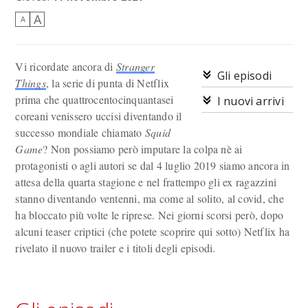
A
A
Vi ricordate ancora di
Stranger
Gli episodi
Things
, la serie di punta di Netflix
prima che quattrocentocinquantasei
I nuovi arrivi
coreani venissero uccisi diventando il
successo mondiale chiamato
Squid
Game
? Non possiamo però imputare la colpa nè ai
protagonisti o agli autori se dal 4 luglio 2019 siamo ancora in
attesa della quarta stagione e nel frattempo gli ex ragazzini
stanno diventando ventenni, ma come al solito, al covid, che
ha bloccato più volte le riprese. Nei giorni scorsi però, dopo
alcuni teaser criptici (che potete scoprire qui sotto) Netflix ha
rivelato il nuovo trailer e i titoli degli episodi.