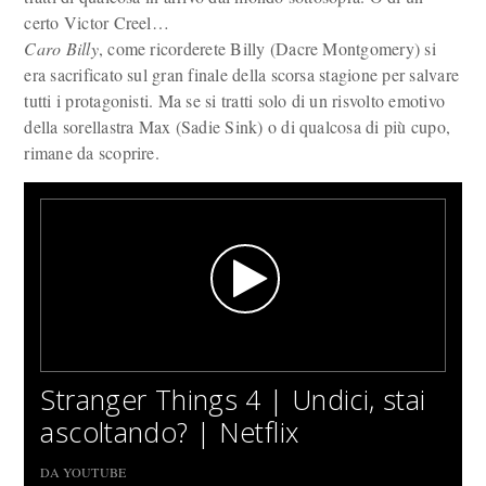
certo Victor Creel…
Caro Billy
, come ricorderete Billy (Dacre Montgomery) si
era sacrificato sul gran finale della scorsa stagione per salvare
tutti i protagonisti. Ma se si tratti solo di un risvolto emotivo
della sorellastra Max (Sadie Sink) o di qualcosa di più cupo,
rimane da scoprire.
Stranger Things 4 | Undici, stai
ascoltando? | Netflix
DA YOUTUBE