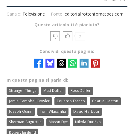
Canale:
Televisione
Fonte:
editorial.rottentomatoes.com
Questo articolo ti è piaciuto?
2
Condividi questa pagina:
In questa pagina si parla di:
Stranger Things
Matt Duffer
Ross Duffer
Jamie Campbell Bowler
Eduardo Franco
Charlie Heaton
Joseph Quinn
Tom Wlaschiha
David Harbour
Sherman Augustus
Mason Dye
Nikola Duričko
Robert Englund