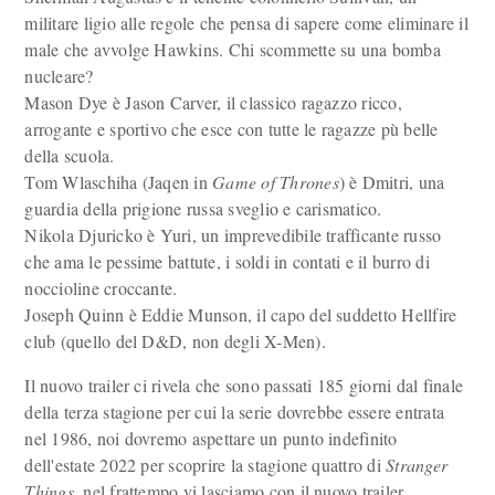
militare ligio alle regole che pensa di sapere come eliminare il
male che avvolge Hawkins. Chi scommette su una bomba
nucleare?
Mason Dye è Jason Carver, il classico ragazzo ricco,
arrogante e sportivo che esce con tutte le ragazze pù belle
della scuola.
Tom Wlaschiha (Jaqen in
Game of Thrones
) è Dmitri, una
guardia della prigione russa sveglio e carismatico.
Nikola Djuricko è Yuri, un imprevedibile trafficante russo
che ama le pessime battute, i soldi in contati e il burro di
noccioline croccante.
Joseph Quinn è Eddie Munson, il capo del suddetto Hellfire
club (quello del D&D, non degli X-Men).
Il nuovo trailer ci rivela che sono passati 185 giorni dal finale
della terza stagione per cui la serie dovrebbe essere entrata
nel 1986, noi dovremo aspettare un punto indefinito
dell'estate 2022 per scoprire la stagione quattro di
Stranger
Things
, nel frattempo vi lasciamo con il nuovo trailer