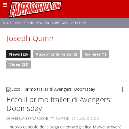
SPIDER-MAN: BRAND NEW DAY
SUPERGIRL
APPLE TV+
Joseph Quinn
FRANCO RICCIARDIELLO
ZENDAYA
STAR TREK
AVENGERS: DOOMSDAY
News (28)
Approfondimenti (2)
Gallerie (1)
NETFLIX
SADIE SINK
STAR TREK: STRANGE NEW WORLDS
Video (32)
Ecco il primo trailer di Avengers:
Doomsday
DI ANGELA BERNARDONI
MARTEDÌ 21 LUGLIO 2026
Il nuovo capitolo della saga cinematografica Marvel arriverà