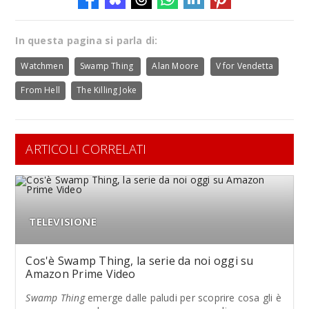
In questa pagina si parla di:
Watchmen
Swamp Thing
Alan Moore
V for Vendetta
From Hell
The Killing Joke
ARTICOLI CORRELATI
TELEVISIONE
Cos'è Swamp Thing, la serie da noi oggi su
Amazon Prime Video
Swamp Thing
emerge dalle paludi per scoprire cosa gli è