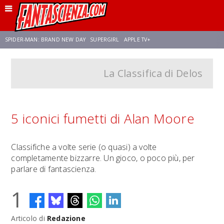
SPIDER-MAN: BRAND NEW DAY
SUPERGIRL
APPLE TV+
La Classifica di Delos
FRANCO RICCIARDIELLO
ZENDAYA
STAR TREK
AVENGERS: DOOMSDAY
NETFLIX
SADIE SINK
STAR TREK: STRANGE NEW WORLDS
5 iconici fumetti di Alan Moore
Classifiche a volte serie (o quasi) a volte
completamente bizzarre. Un gioco, o poco più, per
parlare di fantascienza.
1
Articolo di
Redazione