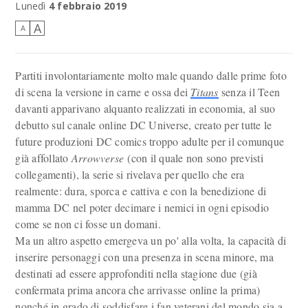
Lunedì
4 febbraio 2019
A
A
Partiti involontariamente molto male quando dalle prime foto
di scena la versione in carne e ossa dei
Titans
senza il Teen
davanti apparivano alquanto realizzati in economia, al suo
debutto sul canale online DC Universe, creato per tutte le
future produzioni DC comics troppo adulte per il comunque
già affollato
Arrowverse
(con il quale non sono previsti
collegamenti), la serie si rivelava per quello che era
realmente: dura, sporca e cattiva e con la benedizione di
mamma DC nel poter decimare i nemici in ogni episodio
come se non ci fosse un domani.
Ma un altro aspetto emergeva un po' alla volta, la capacità di
inserire personaggi con una presenza in scena minore, ma
destinati ad essere approfonditi nella stagione due (già
confermata prima ancora che arrivasse online la prima)
nonché in grado di soddisfare i fan veterani del mondo sia a