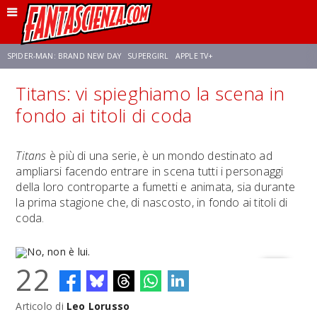
SPIDER-MAN: BRAND NEW DAY
SUPERGIRL
APPLE TV+
Titans: vi spieghiamo la scena in
FRANCO RICCIARDIELLO
ZENDAYA
STAR TREK
AVENGERS: DOOMSDAY
fondo ai titoli di coda
NETFLIX
SADIE SINK
STAR TREK: STRANGE NEW WORLDS
Titans
è più di una serie, è un mondo destinato ad
ampliarsi facendo entrare in scena tutti i personaggi
della loro controparte a fumetti e animata, sia durante
la prima stagione che, di nascosto, in fondo ai titoli di
coda.
22
Articolo di
Leo Lorusso
No, non è lui.