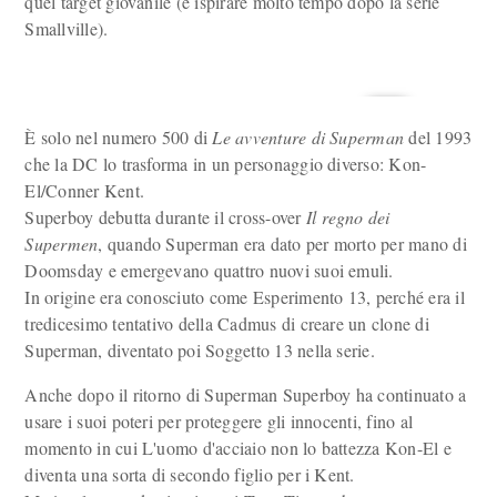
quel target giovanile (e ispirare molto tempo dopo la serie
Smallville).
È solo nel numero 500 di
Le avventure di Superman
del 1993
che la DC lo trasforma in un personaggio diverso: Kon-
El/Conner Kent.
Superboy debutta durante il cross-over
Il regno dei
Supermen
, quando Superman era dato per morto per mano di
Doomsday e emergevano quattro nuovi suoi emuli.
In origine era conosciuto come Esperimento 13, perché era il
tredicesimo tentativo della Cadmus di creare un clone di
Superman, diventato poi Soggetto 13 nella serie.
Anche dopo il ritorno di Superman Superboy ha continuato a
usare i suoi poteri per proteggere gli innocenti, fino al
momento in cui L'uomo d'acciaio non lo battezza Kon-El e
diventa una sorta di secondo figlio per i Kent.