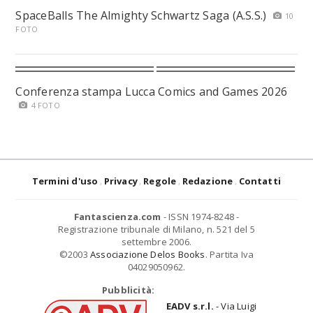
SpaceBalls The Almighty Schwartz Saga (A.S.S.)
10
FOTO
Conferenza stampa Lucca Comics and Games 2026
4 FOTO
Termini d'uso
Privacy
Regole
Redazione
Contatti
Fantascienza.com
- ISSN 1974-8248 -
Registrazione tribunale di Milano, n. 521 del 5
settembre 2006.
©2003
Associazione Delos Books
. Partita Iva
04029050962.
Pubblicità:
EADV s.r.l.
- Via Luigi