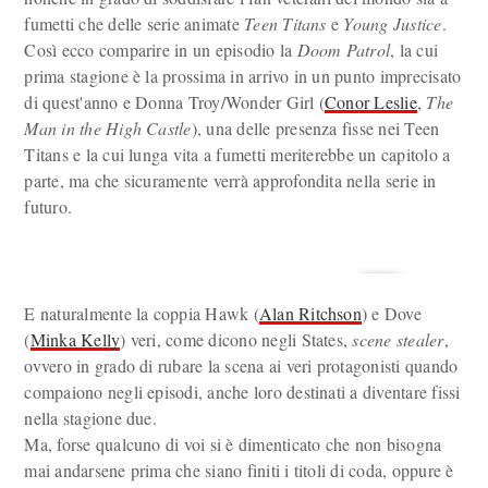
fumetti che delle serie animate
Teen Titans
e
Young Justice
.
Così ecco comparire in un episodio la
Doom Patrol
, la cui
prima stagione è la prossima in arrivo in un punto imprecisato
di quest'anno e Donna Troy/Wonder Girl (
Conor Leslie
,
The
Man in the High Castle
), una delle presenza fisse nei Teen
Titans e la cui lunga vita a fumetti meriterebbe un capitolo a
parte, ma che sicuramente verrà approfondita nella serie in
futuro.
E naturalmente la coppia Hawk (
Alan Ritchson
) e Dove
(
Minka Kelly
) veri, come dicono negli States,
scene stealer
,
ovvero in grado di rubare la scena ai veri protagonisti quando
compaiono negli episodi, anche loro destinati a diventare fissi
nella stagione due.
Ma, forse qualcuno di voi si è dimenticato che non bisogna
mai andarsene prima che siano finiti i titoli di coda, oppure è