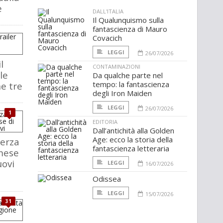
e
DALL'ITALIA
Il Qualunquismo sulla
fantascienza di Mauro
Covacich
LEGGI
26/07/2026
l
CONTAMINAZIONI
ale
Da qualche parte nel
tempo: la fantascienza
ne tre
degli Iron Maiden
LEGGI
26/07/2026
1
EDITORIA
Dall’antichità alla Golden
Age: ecco la storia della
terza
fantascienza letteraria
 mese
uovi
LEGGI
16/07/2026
Odissea
LEGGI
15/07/2026
31