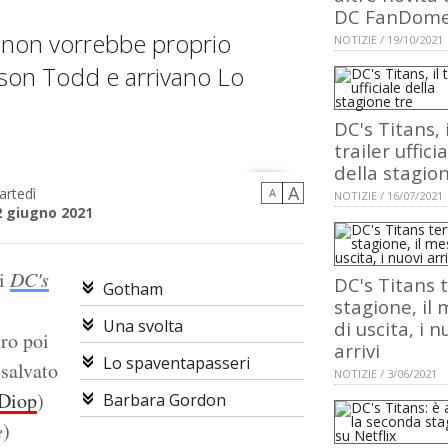
DC FanDom
 non vorrebbe proprio
NOTIZIE / 19/10/2021
ason Todd e arrivano Lo
DC's Titans, i
trailer uffici
della stagio
A
artedì
A
NOTIZIE / 16/07/2021
2 giugno 2021
di
DC's
DC's Titans 
Gotham
stagione, il
Una svolta
di uscita, i n
ro poi
arrivi
Lo spaventapasseri
 salvato
NOTIZIE / 3/06/2021
Diop
)
Barbara Gordon
)
e