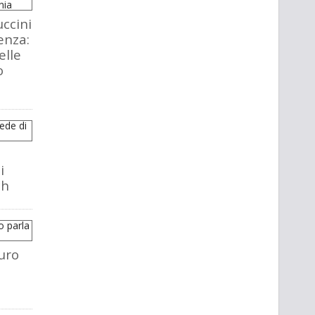
ccini
enza:
elle
o
i
ch
uro