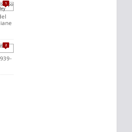
1
del
liane
2
1939-