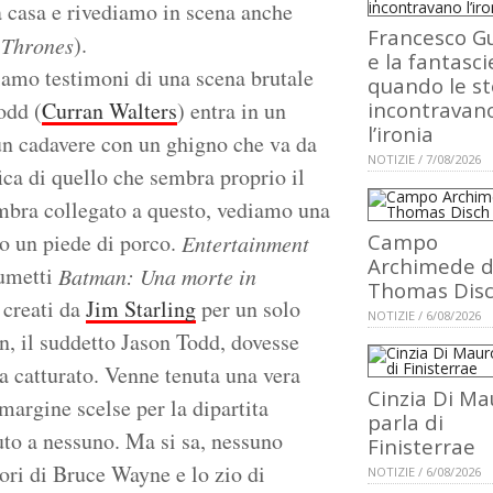
a casa e rivediamo in scena anche
Francesco Gu
).
 Thrones
e la fantasci
iamo testimoni di una scena brutale
quando le st
odd (
Curran Walters
) entra in un
incontravan
l’ironia
un cadavere con un ghigno che va da
NOTIZIE / 7/08/2026
ica di quello che sembra proprio il
mbra collegato a questo, vediamo una
do un piede di porco.
Campo
Entertainment
Archimede d
fumetti
Batman: Una morte in
Thomas Dis
 creati da
Jim Starling
per un solo
NOTIZIE / 6/08/2026
in, il suddetto Jason Todd, dovesse
 catturato. Venne tenuta una vera
Cinzia Di Ma
margine scelse per la dipartita
parla di
to a nessuno. Ma si sa, nessuno
Finisterrae
ori di Bruce Wayne e lo zio di
NOTIZIE / 6/08/2026