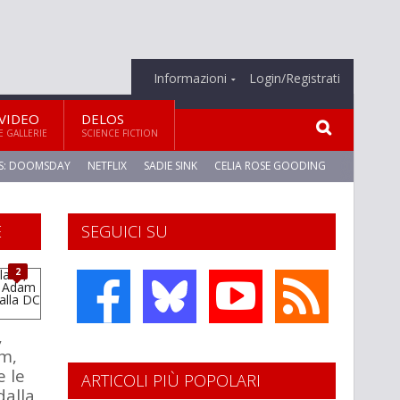
Informazioni
Login/Registrati
VIDEO
DELOS
E GALLERIE
SCIENCE FICTION
S: DOOMSDAY
NETFLIX
SADIE SINK
CELIA ROSE GOODING
E
SEGUICI SU
2
,
m,
 le
ARTICOLI PIÙ POPOLARI
dalla