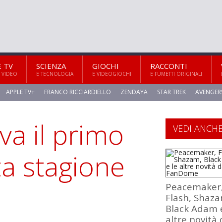
E TV
SCIENZA
GIOCHI
RACCONTI
 VIDEO
E TECNOLOGIA
E VIDEOGIOCHI
E FUMETTI ORIGINALI
APPLE TV+
FRANCO RICCIARDIELLO
ZENDAYA
STAR TREK
AVENGER
iva il primo
VEDI ANCH
rza stagione
Peacemaker
Flash, Shaza
Black Adam e
altre novità 