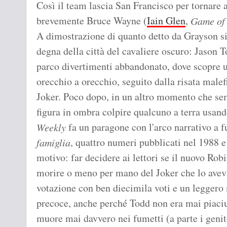
Così il team lascia San Francisco per tornare 
brevemente Bruce Wayne (
Iain Glen
,
Game of
A dimostrazione di quanto detto da Grayson s
degna della città del cavaliere oscuro: Jason T
parco divertimenti abbandonato, dove scopre 
orecchio a orecchio, seguito dalla risata malef
Joker. Poco dopo, in un altro momento che se
figura in ombra colpire qualcuno a terra usan
fa un paragone con l'arco narrativo a 
Weekly
, quattro numeri pubblicati nel 1988 e
famiglia
motivo: far decidere ai lettori se il nuovo Rob
morire o meno per mano del Joker che lo aveva
votazione con ben diecimila voti e un leggero 
precoce, anche perché Todd non era mai piaciu
muore mai davvero nei fumetti (a parte i genit