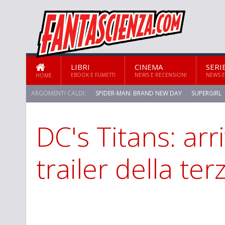
LIBRI
CINEMA
SERI
EBOOK E FUMETTI
NEWS E RECENSIONI
NEWS E
HOME
ARGOMENTI CALDI:
SPIDER-MAN: BRAND NEW DAY
SUPERGIRL
DC's Titans: arr
trailer della te