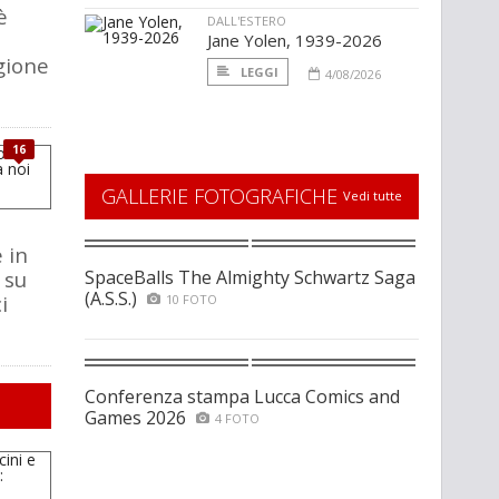
è
DALL'ESTERO
Jane Yolen, 1939-2026
gione
LEGGI
4/08/2026
16
GALLERIE FOTOGRAFICHE
Vedi tutte
 in
 su
SpaceBalls The Almighty Schwartz Saga
(A.S.S.)
i
10 FOTO
Conferenza stampa Lucca Comics and
Games 2026
4 FOTO