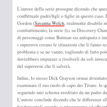
L'autore della serie prosegue dicendo che ques
conflittuale padri/figli o figlie in questo caso
Gordon (
Savanna Welch
, realmente disabile 
combattimento, la serie
su Discovery Chann
Six
di personaggi come Batman sia antiquata e ine
i supereroi creano le situazioni che li fanno s
problema e se ne vanno, togliendo di fatto pot
dovrebbero imparare a risolverli da soli invece
del supereroe che li salverà.
Infine, lo stesso Dick Grayson ormai diventato 
esaminare il suo ruolo di capo dei Titans: le q
seguendo uno schema ereditato da un padre dal
L'autore conclude dicendo che le differenze al
fondamentali quando si ritroveranno ad affron