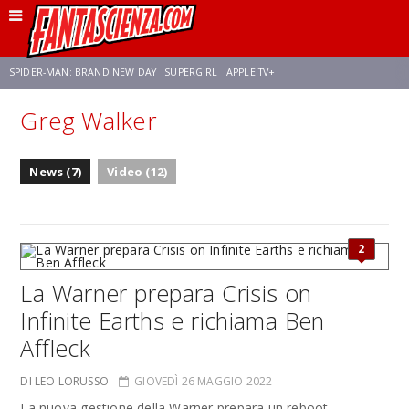
SPIDER-MAN: BRAND NEW DAY
SUPERGIRL
APPLE TV+
Greg Walker
FRANCO RICCIARDIELLO
ZENDAYA
STAR TREK
AVENGERS: DOOMSDAY
News (7)
Video (12)
NETFLIX
SADIE SINK
STAR TREK: STRANGE NEW WORLDS
2
La Warner prepara Crisis on
Infinite Earths e richiama Ben
Affleck
DI LEO LORUSSO
GIOVEDÌ 26 MAGGIO 2022
La nuova gestione della Warner prepara un reboot