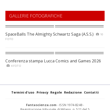
GALLERIE FOTOGRAFICHE
SpaceBalls The Almighty Schwartz Saga (A.S.S.)
10
FOTO
Conferenza stampa Lucca Comics and Games 2026
4 FOTO
Termini d'uso
Privacy
Regole
Redazione
Contatti
Fantascienza.com
- ISSN 1974-8248 -
Registrazione tribunale di Milano, n. 521 del 5