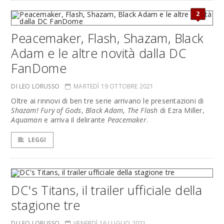
2
Peacemaker, Flash, Shazam, Black
Adam e le altre novità dalla DC
FanDome
DI LEO LORUSSO
MARTEDÌ 19 OTTOBRE 2021
Oltre ai rinnovi di ben tre serie arrivano le presentazioni di
Shazam! Fury of Gods
,
Black Adam
,
The Flash
di Ezra Miller,
Aquaman
e arriva il delirante
Peacemaker
.
LEGGI
DC's Titans, il trailer ufficiale della
stagione tre
DI LEO LORUSSO
VENERDÌ 16 LUGLIO 2021