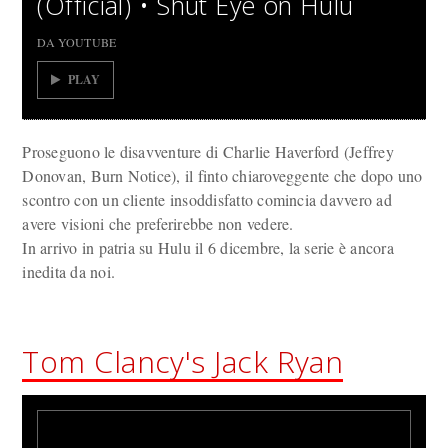
(Official) • Shut Eye on Hulu
DA YOUTUBE
PLAY
Proseguono le disavventure di Charlie Haverford (Jeffrey
Donovan, Burn Notice), il finto chiaroveggente che dopo uno
scontro con un cliente insoddisfatto comincia davvero ad
avere visioni che preferirebbe non vedere.
In arrivo in patria su Hulu il 6 dicembre, la serie è ancora
inedita da noi.
Tom Clancy's Jack Ryan