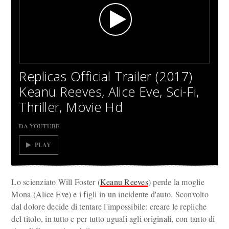
Replicas Official Trailer (2017)
Keanu Reeves, Alice Eve, Sci-Fi,
Thriller, Movie Hd
DA YOUTUBE
PLAY
Lo scienziato Will Foster (
Keanu Reeves
) perde la moglie
Mona (Alice Eve) e i figli in un incidente d'auto. Sconvolto
dal dolore decide di tentare l'impossibile: creare le repliche
del titolo, in tutto e per tutto uguali agli originali, con tanto di