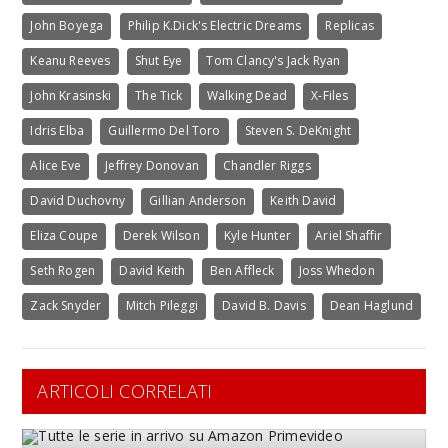
John Boyega
Philip K.Dick's Electric Dreams
Replicas
Keanu Reeves
Shut Eye
Tom Clancy's Jack Ryan
John Krasinski
The Tick
Walking Dead
X-Files
Idris Elba
Guillermo Del Toro
Steven S. DeKnight
Alice Eve
Jeffrey Donovan
Chandler Riggs
David Duchovny
Gillian Anderson
Keith David
Eliza Coupe
Derek Wilson
Kyle Hunter
Ariel Shaffir
Seth Rogen
David Keith
Ben Affleck
Joss Whedon
Zack Snyder
Mitch Pileggi
David B. Davis
Dean Haglund
ARTICOLI CORRELATI