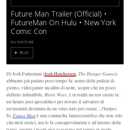
Future Man Trailer (Official) •
FutureMan On Hulu • New York
Comic Con
DA YOUTUBE
PLAY
Di Josh Futturman (
Josh Hutcherson
,
The Hunger Games
)
abbiamo già parlato poco tempo fa: uomo delle pulizie di
giorno, videogamer incallito di notte, scopre che un gioco
definito imbattibile,
Biotic Wars
, è in realtà un test creato in
un futuro post apocalittico per trovare il salvatore di
un'umanità decimata da un virus nato per curare…l'herpes.
Si,
Future Man
è una commedia fantascientifica che non solo
cita titoli storici, ma lo fa consapevolmente e all'interno della
trama, mentre i nostri eroi viaggiano nel tempo in modo