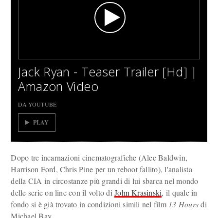
Jack Ryan - Teaser Trailer [Hd] |
Amazon Video
DA YOUTUBE
PLAY
Dopo tre incarnazioni cinematografiche (Alec Baldwin,
Harrison Ford, Chris Pine per un reboot fallito), l'analista
della CIA in circostanze più grandi di lui sbarca nel mondo
delle serie on line con il volto di
John Krasinski
, il quale in
fondo si è già trovato in condizioni simili nel film
13 Hours
di
Michael Bay.