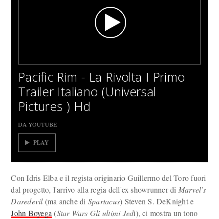
Pacific Rim - La Rivolta I Primo
Trailer Italiano (Universal
Pictures ) Hd
DA YOUTUBE
PLAY
Con Idris Elba e il regista originario Guillermo del Toro fuori
dal progetto, l'arrivo alla regia dell'ex showrunner di
Marvel's
Daredevil
(ma anche di
Spartacus
) Steven S. DeKnight e
John Boyega
(
Star Wars Gli ultimi Jed
i), ci mostra un tono