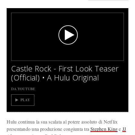
Castle Rock - First Look Teaser
(Official) • A Hulu Original
DA YOUTUBE
PLAY
Hulu continua la sua scalata al potere assoluto di Netflix
presentando una produzione congiunta tra
Stephen King
e
JJ