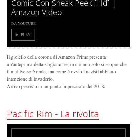
Comic Con Sneak Peek [Hd] |
Amazon Video
DA YOUTUBE
PLAY
Il gioiello della corona di Amazon Prime presenta
un'anteprima della stagione tre, in cui non solo si scopre che
il multiverso è reale, ma come è ovvio i nazisti abbiano
intenzione di invaderlo.
Arrivo previsto in un punto imprecisato del 2018.
Pacific Rim - La rivolta