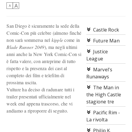
A
A
San Diego è sicuramente la sede della
Castle Rock
Comic-Con più celebre (almeno finché
non sarà sommersa nel
kipple
come in
Future Man
Blade Runner 2049
), ma negli ultimi
Justice
anni anche la New York Comic-Con si
League
è fatta valere, con anteprime di tutto
rispetto e la presenza dei cast al
Marvel's
completo dei film e telefilm di
Runaways
prossima uscita.
The Man in
Vulture ha deciso di radunare tutti i
the High Castle
trailer presentati ufficialmente nel
stagione tre
week end appena trascorso, che vi
andiamo a riproporre di seguito.
Pacific Rim -
La rivolta
Philip K.