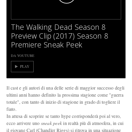
The Walking Dead Season 8
Preview Clip (2017) Season 8
Premiere Sneak Peek
DA YOUTUBE
PLAY
Il cast e gli autori di una delle serie di maggior successo degli
ultimi anni hanno definito la prossima stagione come "guerra
totale", con tanto di inizio di stagione in grado di togliere il
fiato.
In attesa di scoprire se tanto hype corrisponderà poi al vero,
ecco arrivere uno
sneak peek
in realtà più di atmosfera, in cui
il giovane Carl (Chandler Riggs) si ritrova in una situazione