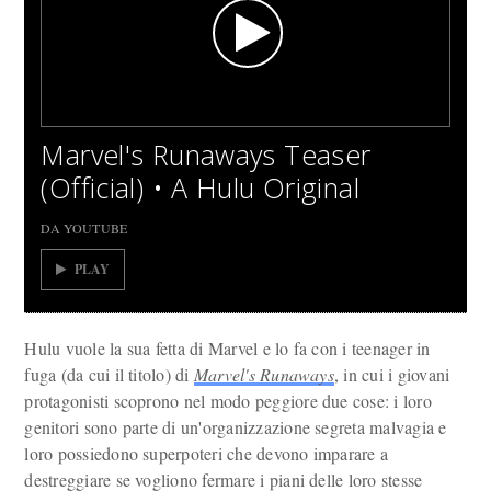
Marvel's Runaways Teaser
(Official) • A Hulu Original
DA YOUTUBE
PLAY
Hulu vuole la sua fetta di Marvel e lo fa con i teenager in
fuga (da cui il titolo) di
Marvel's Runaways
, in cui i giovani
protagonisti scoprono nel modo peggiore due cose: i loro
genitori sono parte di un'organizzazione segreta malvagia e
loro possiedono superpoteri che devono imparare a
destreggiare se vogliono fermare i piani delle loro stesse