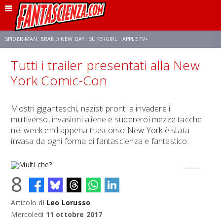
SPIDER-MAN: BRAND NEW DAY
SUPERGIRL
APPLE TV+
Tutti i trailer presentati alla New
FRANCO RICCIARDIELLO
ZENDAYA
AVENGERS: DOOMSDAY
STAR TREK
York Comic-Con
NETFLIX
SADIE SINK
STAR TREK: STRANGE NEW WORLDS
Mostri giganteschi, nazisti pronti a invadere il
multiverso, invasioni aliene e supereroi mezze tacche:
nel week end appena trascorso New York è stata
invasa da ogni forma di fantascienza e fantastico.
8
Articolo di
Leo Lorusso
Multi che?
Mercoledì
11 ottobre 2017