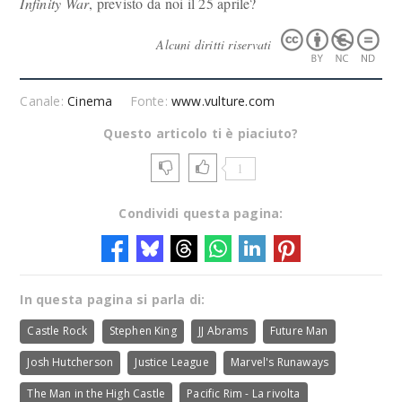
Infinity War
, previsto da noi il 25 aprile?
Alcuni diritti riservati
Canale:
Cinema
Fonte:
www.vulture.com
Questo articolo ti è piaciuto?
1
Condividi questa pagina:
In questa pagina si parla di:
Castle Rock
Stephen King
JJ Abrams
Future Man
Josh Hutcherson
Justice League
Marvel's Runaways
The Man in the High Castle
Pacific Rim - La rivolta