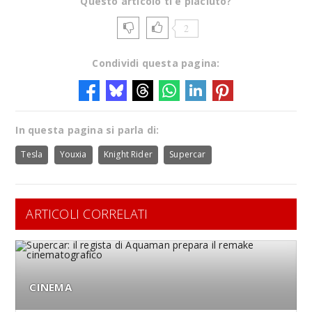
Questo articolo ti è piaciuto?
2
Condividi questa pagina:
In questa pagina si parla di:
Tesla
Youxia
Knight Rider
Supercar
ARTICOLI CORRELATI
CINEMA