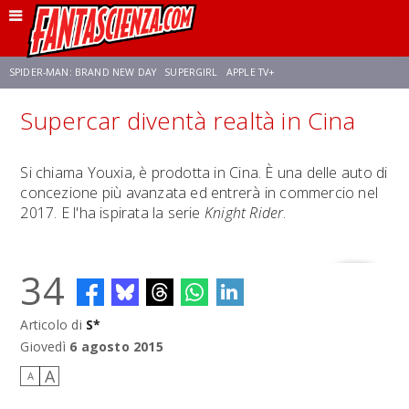
SPIDER-MAN: BRAND NEW DAY
SUPERGIRL
APPLE TV+
Supercar diventà realtà in Cina
FRANCO RICCIARDIELLO
ZENDAYA
STAR TREK
AVENGERS: DOOMSDAY
Si chiama Youxia, è prodotta in Cina. È una delle auto di
concezione più avanzata ed entrerà in commercio nel
NETFLIX
SADIE SINK
STAR TREK: STRANGE NEW WORLDS
2017. E l'ha ispirata la serie
Knight Rider
.
34
Articolo di
S*
Giovedì
6 agosto 2015
A
A