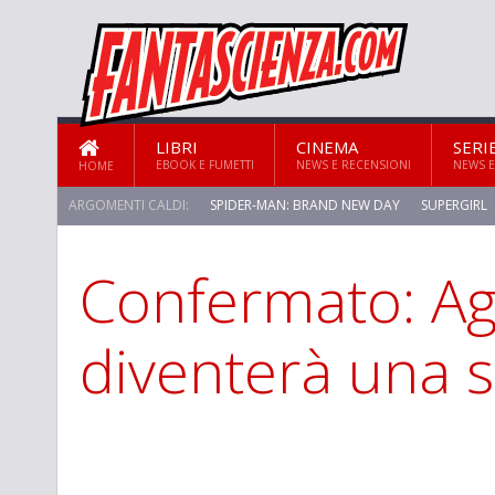
LIBRI
CINEMA
SERI
EBOOK E FUMETTI
NEWS E RECENSIONI
NEWS E
HOME
ARGOMENTI CALDI:
SPIDER-MAN: BRAND NEW DAY
SUPERGIRL
Confermato: Ag
STAR TREK: STRANGE NEW WORLDS
diventerà una s