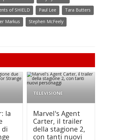
ents of SHIELD
Paul Lee
Tara Butters
her Markus
Stephen McFeely
TELEVISIONE
: la
Marvel's Agent
e
Carter, il trailer
 di
della stagione 2,
nge
con tanti nuovi