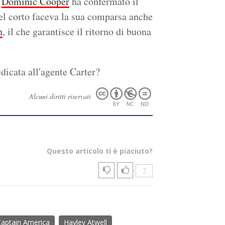
a
Dominic Cooper
ha confermato il
nel corto faceva la sua comparsa anche
h
, il che garantisce il ritorno di buona
dicata all'agente Carter?
Alcuni diritti riservati
Questo articolo ti è piaciuto?
2
Captain America
Hayley Atwell