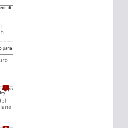
i
ch
uro
1
del
liane