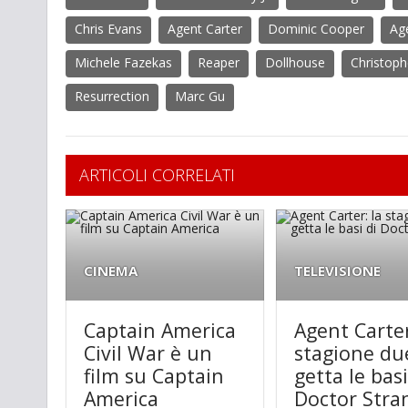
Chris Evans
Agent Carter
Dominic Cooper
Ag
Michele Fazekas
Reaper
Dollhouse
Christop
Resurrection
Marc Gu
ARTICOLI CORRELATI
CINEMA
TELEVISIONE
Captain America
Agent Carter
Civil War è un
stagione du
film su Captain
getta le basi
America
Doctor Stra