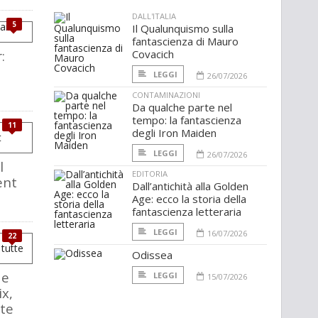
DALL'ITALIA
5
Il Qualunquismo sulla
fantascienza di Mauro
:
Covacich
LEGGI
26/07/2026
CONTAMINAZIONI
Da qualche parte nel
tempo: la fantascienza
11
degli Iron Maiden
LEGGI
26/07/2026
l
EDITORIA
ent
Dall’antichità alla Golden
Age: ecco la storia della
fantascienza letteraria
LEGGI
16/07/2026
22
Odissea
 e
LEGGI
15/07/2026
ix,
ate