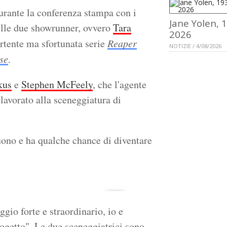
durante la conferenza stampa con i
Jane Yolen, 
delle due showrunner, ovvero
Tara
2026
vertente ma sfortunata serie
Reaper
NOTIZIE / 4/08/2026
se
.
kus
e
Stephen McFeely
, che l'agente
lavorato alla sceneggiatura di
uono e ha qualche chance di diventare
gio forte e straordinario, io e
rogetto". Le due sceneggiatrici sono