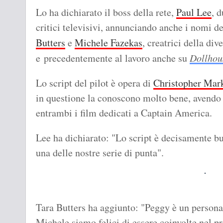
Lo ha dichiarato il boss della rete,
Paul Lee
, 
critici televisivi, annunciando anche i nomi 
Butters
e
Michele Fazekas
, creatrici della di
e precedentemente al lavoro anche su
Dollhou
Lo script del pilot è opera di
Christopher Mar
in questione la conoscono molto bene, avendo 
entrambi i film dedicati a Captain America.
Lee ha dichiarato: "Lo script è decisamente b
una delle nostre serie di punta".
Tara Butters ha aggiunto: "Peggy è un personag
Michele siamo felici di essere coinvolte nel p