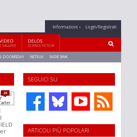
Informazioni
Login/Registrati
VIDEO
DELOS
E GALLERIE
SCIENCE FICTION
S: DOOMSDAY
NETFLIX
SADIE SINK
E
SEGUICI SU
20
l
l
HIELD
ARTICOLI PIÙ POPOLARI
er