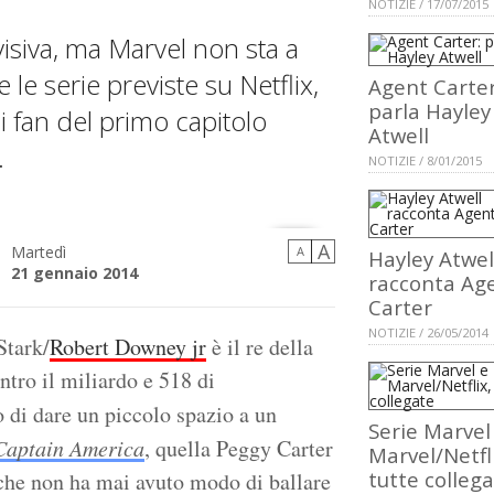
NOTIZIE / 17/07/2015
visiva, ma Marvel non sta a
e le serie previste su Netflix,
Agent Carter
parla Hayley
ai fan del primo capitolo
Atwell
.
NOTIZIE / 8/01/2015
A
Martedì
A
Hayley Atwel
21 gennaio 2014
racconta Ag
Carter
NOTIZIE / 26/05/2014
Stark/
Robert Downey jr
è il re della
tro il miliardo e 518 di
o di dare un piccolo spazio a un
Serie Marvel
Captain America
, quella Peggy Carter
Marvel/Netfl
tutte colleg
he non ha mai avuto modo di ballare