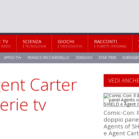
E TV
SCIENZA
GIOCHI
RACCONTI
 VIDEO
E TECNOLOGIA
E VIDEOGIOCHI
E FUMETTI ORIGINALI
APPLE TV+
FRANCO RICCIARDIELLO
ZENDAYA
STAR TREK
AVENGER
ent Carter
VEDI ANCH
erie tv
Comic-Con: I
doppio pane
Agents of S
e Agent Cart