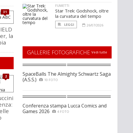
FUMETTI
Star Trek: Godshock, oltre
31
la curvatura del tempo
LEGGI
26/07/2026
HIELD
er, la
pia
GALLERIE FOTOGRAFICHE
Vedi tutte
SpaceBalls The Almighty Schwartz Saga
2
(A.S.S.)
10 FOTO
ccini
enza:
Conferenza stampa Lucca Comics and
elle
Games 2026
4 FOTO
o