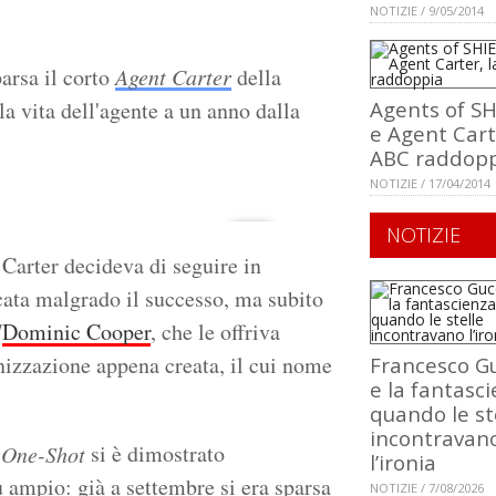
NOTIZIE / 9/05/2014
arsa il corto
Agent Carter
della
la vita dell'agente a un anno dalla
Agents of S
e Agent Cart
ABC raddop
NOTIZIE / 17/04/2014
NOTIZIE
 Carter decideva di seguire in
icata malgrado il successo, ma subito
/
Dominic Cooper
, che le offriva
anizzazione appena creata, il cui nome
Francesco Gu
e la fantasci
quando le st
incontravan
si è dimostrato
 One-Shot
l’ironia
ù ampio: già a settembre si era sparsa
NOTIZIE / 7/08/2026