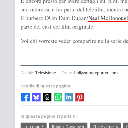
È ancora presto per avere dettagli sul plot, m
suo interesse a far parte del telefilm, mentre 
il burbero DUm Dum Dugan/
Neal McDonoug
parte del cast del film originale.
Voi chi vorreste veder comparire nella serie de
Canale:
Televisione
Fonte:
hollywoodreporter.com
Condividi questa pagina:
In questa pagina si parla di:
Iron man 3
Robert Downey Jr
The Avengers