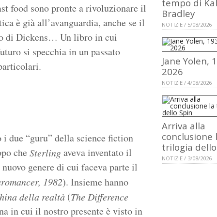
tempo di Ka
st food sono pronte a rivoluzionare il
Bradley
ica è già all’avanguardia, anche se il
NOTIZIE / 5/08/2026
o di Dickens… Un libro in cui
uturo si specchia in un passato
Jane Yolen, 
particolari.
2026
NOTIZIE / 4/08/2026
Arriva alla
conclusione 
 i due “guru” della science fiction
trilogia dell
opo che
aveva inventato il
Sterling
NOTIZIE / 3/08/2026
 nuovo genere di cui faceva parte il
romancer, 1982
). Insieme hanno
(
ina della realtà
The Difference
na in cui il nostro presente è visto in