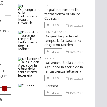
ng
DALL'ITALIA
Il Qualunquismo sulla
fantascienza di Mauro
Covacich
LEGGI
26/07/2026
us -
CONTAMINAZIONI
Da qualche parte nel
tempo: la fantascienza
 /
degli Iron Maiden
LEGGI
26/07/2026
EDITORIA
Dall’antichità alla Golden
Age: ecco la storia della
ra
fantascienza letteraria
egno
LEGGI
16/07/2026
Odissea
1
LEGGI
15/07/2026
al