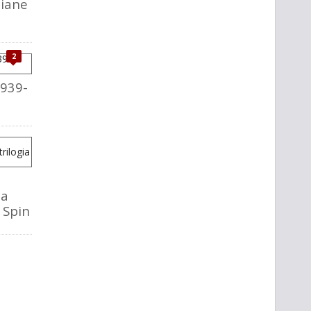
liane
2
1939-
la
o Spin