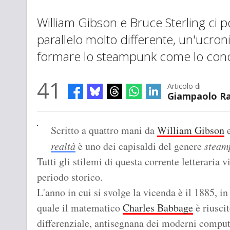
William Gibson e Bruce Sterling ci 
parallelo molto differente, un'ucron
formare lo steampunk come lo con
41
Articolo di
Giampaolo Ra
Scritto a quattro mani da
William Gibson
realtà
è uno dei capisaldi del genere
steam
Tutti gli stilemi di questa corrente letteraria v
periodo storico.
L'anno in cui si svolge la vicenda è il 1885, in
quale il matematico
Charles Babbage
è riusci
differenziale, antisegnana dei moderni comput