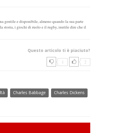
na gentile e disponibile, almeno quando la sua parte
storia, i giochi di ruolo e il rugby, inutile dire che il
Questo articolo ti è piaciuto?
1
2
ltà
Charles Babbage
Charles Dickens