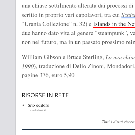
una chiave sottilmente alterata dai processi d
scritto in proprio vari capolavori, tra cui
Schis
“Urania Collezione” n. 32) e
Islands in the Ne
due hanno dato vita al genere “steampunk”, va
non nel futuro, ma in un passato prossimo re
William Gibson e Bruce Sterling,
La macchina
), traduzione di Delio Zinoni, Mondadori
1990
pagine 376, euro 5,90
RISORSE IN RETE
Sito editore
mondadori.it
Tutti i diritti ris