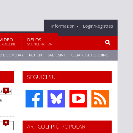
Informazioni
Login/Registrati
VIDEO
DELOS
E GALLERIE
SCIENCE FICTION
S: DOOMSDAY
NETFLIX
SADIE SINK
CELIA ROSE GOODING
E
SEGUICI SU
9
a
6
ARTICOLI PIÙ POPOLARI