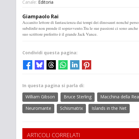
Canale:
Editoria
Giampaolo Rai
Accanito lettore di fantascienza dai tempi dei dinosauri nonché perso
subdirdir non prende il sopravvento.Tra le sue passioni ci sono anche la 
suo scrittore preferito è il grande Jack Vance.
Condividi questa pagina:
In questa pagina si parla di:
William Gibson
Bruce Sterling
Macchina della Rea
Neuromante
Schismatrix
Islands in the Net
ARTICOLI CORRELATI