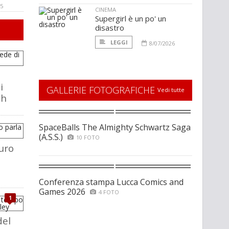
05
CINEMA
Supergirl è un po' un
disastro
LEGGI
8/07/2026
i
GALLERIE FOTOGRAFICHE
Vedi tutte
ch
SpaceBalls The Almighty Schwartz Saga
(A.S.S.)
10 FOTO
uro
Conferenza stampa Lucca Comics and
Games 2026
4 FOTO
1
del