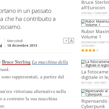
Bruce Sterli
all'Eurocon
portano in un passato
SPECIALI / 5/04/2009
ia che ha contribuito a
osciamo.
Rubor Maxim
Volume 1
A
Mercoledì
A
RECENSIONI FUMETTI
i
18 dicembre 2013
21/05/2007
e
Bruce Sterling
La macchina della
punk
.
La fotocame
i sono rappresentati, a partire dal
digitale in l
NOTIZIE / 3/01/2007
 un'era vittoriana alternativa nella
to a costruire la sua macchina
Ripensando 
er.
Cyberpunk