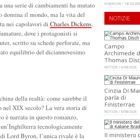
rta una serie di cambiamenti ha mutato
RUBRICHE / 18/10/20
co domina il mondo, ma la vita del
NOTIZIE
ta nei capolavori di
Charles Dickens
.
mature, dove i protagonisti si
er, scritto su schede perforate, ma
Campo
cato equilibrio del diciannovesimo
Archimede d
Thomas Dis
NOTIZIE / 6/08/2026
Cinzia Di Ma
parla di
hina della realtà: come sarebbe il
Finisterrae
o nel XIX secolo? La vera storia di
NOTIZIE / 6/08/2026
co è narrata in questo romanzo,
 un’Inghilterra tecnologicamente
Il ministero 
di Lord Byron, l’unica rivale è la