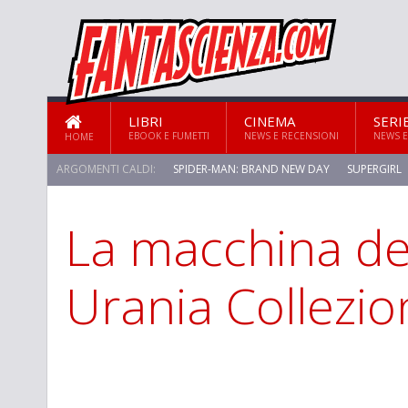
LIBRI
CINEMA
SERI
EBOOK E FUMETTI
NEWS E RECENSIONI
NEWS E
HOME
ARGOMENTI CALDI:
SPIDER-MAN: BRAND NEW DAY
SUPERGIRL
La macchina del
Urania Collezio