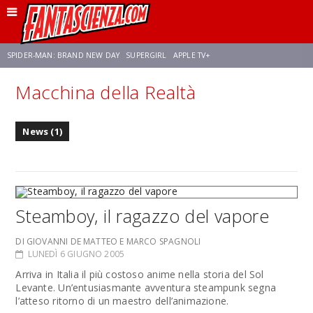
SPIDER-MAN: BRAND NEW DAY
SUPERGIRL
APPLE TV+
Macchina della Realtà
FRANCO RICCIARDIELLO
ZENDAYA
STAR TREK
AVENGERS: DOOMSDAY
News (1)
NETFLIX
SADIE SINK
CELIA ROSE GOODING
Steamboy, il ragazzo del vapore
DI GIOVANNI DE MATTEO E MARCO SPAGNOLI
LUNEDÌ 6 GIUGNO 2005
Arriva in Italia il più costoso anime nella storia del Sol
Levante. Un’entusiasmante avventura steampunk segna
l’atteso ritorno di un maestro dell’animazione.