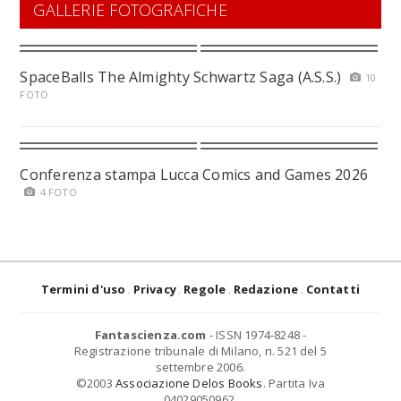
GALLERIE FOTOGRAFICHE
SpaceBalls The Almighty Schwartz Saga (A.S.S.)
10
FOTO
Conferenza stampa Lucca Comics and Games 2026
4 FOTO
Termini d'uso
Privacy
Regole
Redazione
Contatti
Fantascienza.com
- ISSN 1974-8248 -
Registrazione tribunale di Milano, n. 521 del 5
settembre 2006.
©2003
Associazione Delos Books
. Partita Iva
04029050962.