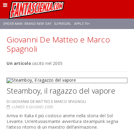
SPIDER-MAN: BRAND NEW DAY
SUPERGIRL
APPLE TV+
Giovanni De Matteo e Marco
FRANCO RICCIARDIELLO
ZENDAYA
AVENGERS: DOOMSDAY
STAR TREK
Spagnoli
NETFLIX
Un articolo
SADIE SINK
uscito nel 2005
CELIA ROSE GOODING
Steamboy, il ragazzo del vapore
DI GIOVANNI DE MATTEO E MARCO SPAGNOLI
LUNEDÌ 6 GIUGNO 2005
Arriva in Italia il più costoso anime nella storia del Sol
Levante. Un’entusiasmante avventura steampunk segna
l’atteso ritorno di un maestro dell’animazione.