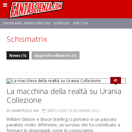
SPIDER-MAN: BRAND NEW DAY
SUPERGIRL
APPLE TV+
Schismatrix
FRANCO RICCIARDIELLO
ZENDAYA
STAR TREK
AVENGERS: DOOMSDAY
News (1)
Approfondimenti (1)
NETFLIX
SADIE SINK
STAR TREK: STRANGE NEW WORLDS
41
La macchina della realtà su Urania
Collezione
DI GIAMPAOLO RAI
MERCOLEDÌ 18 DICEMBRE 2013
William Gibson e Bruce Sterling ci portano in un passato
parallelo molto differente, un'ucronia che ha contribuito a
formare lo steampunk come lo conosciamo.