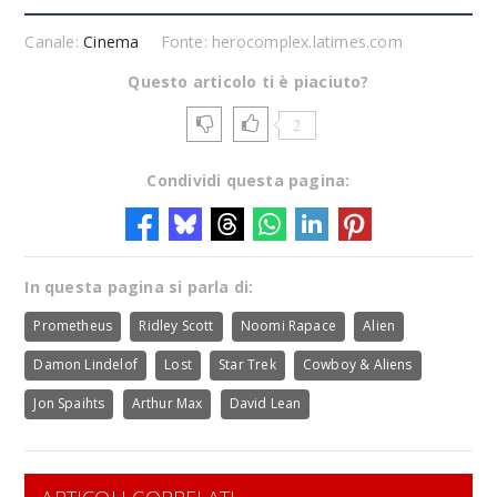
Canale:
Cinema
Fonte: herocomplex.latimes.com
Questo articolo ti è piaciuto?
2
Condividi questa pagina:
In questa pagina si parla di:
Prometheus
Ridley Scott
Noomi Rapace
Alien
Damon Lindelof
Lost
Star Trek
Cowboy & Aliens
Jon Spaihts
Arthur Max
David Lean