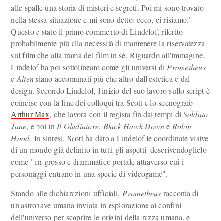
alle spalle una storia di misteri e segreti. Poi mi sono trovato
nella stessa situazione e mi sono detto: ecco, ci risiamo."
Questo è stato il primo commento di Lindelof, riferito
probabilmente più alla necessità di mantenere la riservatezza
sul film che alla trama del film in sé. Riguardo all'immagine,
Lindelof ha poi sottolineato come gli universi di
Prometheus
e
Alien
siano accomunati più che altro dall'estetica e dal
design. Secondo Lindelof, l'inizio del suo lavoro sullo script è
coinciso con la fine dei colloqui tra Scott e lo scenografo
Arthur Max
, che lavora con il regista fin dai tempi di
Soldato
Jane
, e poi in
Il Gladiatore
,
Black Hawk Down
e
Robin
Hood
. In sintesi, Scott ha dato a Lindelof le coordinate visive
di un mondo già definito in tutti gli aspetti, descrivendoglielo
come "un grosso e drammatico portale attraverso cui i
personaggi entrano in una specie di videogame".
Stando alle dichiarazioni ufficiali,
Prometheus
racconta di
un'astronave umana inviata in esplorazione ai confini
dell'universo per scoprire le origini della razza umana, e