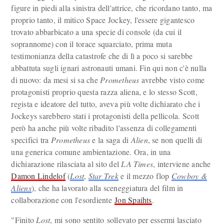
figure in piedi alla sinistra dell'attrice, che ricordano tanto, ma
proprio tanto, il mitico Space Jockey, l'essere gigantesco
trovato abbarbicato a una specie di console (da cui il
soprannome) con il torace squarciato, prima muta
testimonianza della catastrofe che di lì a poco si sarebbe
abbattuta sugli ignari astronauti umani. Fin qui non c'è nulla
di nuovo: da mesi si sa che
Prometheus
avrebbe visto come
protagonisti proprio questa razza aliena, e lo stesso Scott,
regista e ideatore del tutto, aveva più volte dichiarato che i
Jockeys sarebbero stati i protagonisti della pellicola. Scott
però ha anche più volte ribadito l'assenza di collegamenti
specifici tra
Prometheus
e la saga di
Alien
, se non quelli di
una generica comune ambientazione. Ora, in una
dichiarazione rilasciata al sito del
LA Times
, interviene anche
Damon Lindelof
(
Lost
,
Star Trek
e il mezzo flop
Cowboy &
Aliens
), che ha lavorato alla sceneggiatura del film in
collaborazione con l'esordiente
Jon Spaihts
.
"Finito
Lost
, mi sono sentito sollevato per essermi lasciato