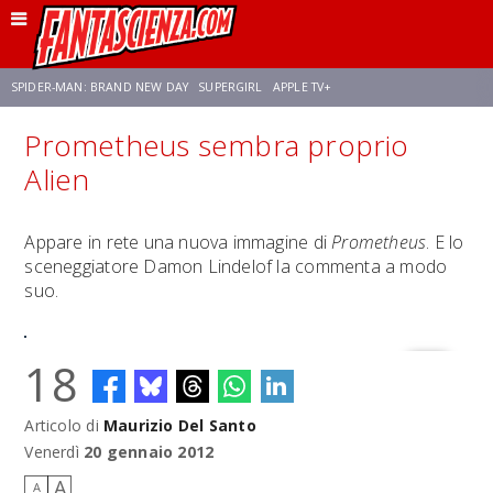
SPIDER-MAN: BRAND NEW DAY
SUPERGIRL
APPLE TV+
Prometheus sembra proprio
FRANCO RICCIARDIELLO
ZENDAYA
STAR TREK
AVENGERS: DOOMSDAY
Alien
NETFLIX
SADIE SINK
CELIA ROSE GOODING
Appare in rete una nuova immagine di
Prometheus
. E lo
sceneggiatore Damon Lindelof la commenta a modo
suo.
18
Articolo di
Maurizio Del Santo
Venerdì
20 gennaio 2012
A
A