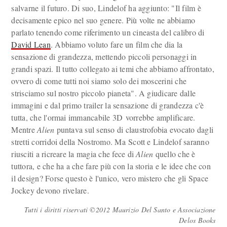
salvarne il futuro. Di suo, Lindelof ha aggiunto: "Il film è
decisamente epico nel suo genere. Più volte ne abbiamo
parlato tenendo come riferimento un cineasta del calibro di
David Lean
. Abbiamo voluto fare un film che dia la
sensazione di grandezza, mettendo piccoli personaggi in
grandi spazi. Il tutto collegato ai temi che abbiamo affrontato,
ovvero di come tutti noi siamo solo dei moscerini che
strisciamo sul nostro piccolo pianeta". A giudicare dalle
immagini e dal primo trailer la sensazione di grandezza c'è
tutta, che l'ormai immancabile 3D vorrebbe amplificare.
Mentre
Alien
puntava sul senso di claustrofobia evocato dagli
stretti corridoi della Nostromo. Ma Scott e Lindelof saranno
riusciti a ricreare la magia che fece di
Alien
quello che è
tuttora, e che ha a che fare più con la storia e le idee che con
il design? Forse questo è l'unico, vero mistero che gli Space
Jockey devono rivelare.
Tutti i diritti riservati ©2012 Maurizio Del Santo e Associazione
Delos Books