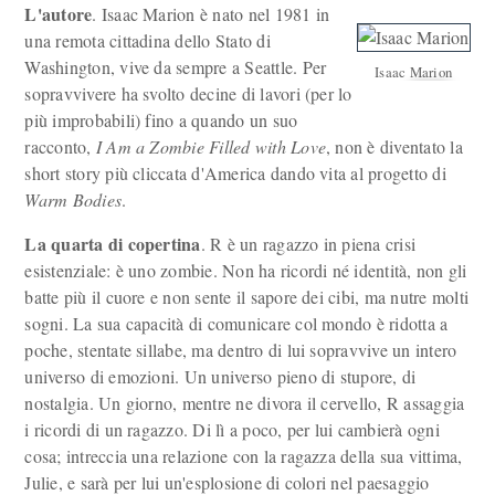
L'autore
. Isaac Marion è nato nel 1981 in
una remota cittadina dello Stato di
Washington, vive da sempre a Seattle. Per
Isaac Marion
sopravvivere ha svolto decine di lavori (per lo
più improbabili) fino a quando un suo
racconto,
I Am a Zombie Filled with Love
, non è diventato la
short story più cliccata d'America dando vita al progetto di
Warm Bodies
.
La quarta di copertina
. R è un ragazzo in piena crisi
esistenziale: è uno zombie. Non ha ricordi né identità, non gli
batte più il cuore e non sente il sapore dei cibi, ma nutre molti
sogni. La sua capacità di comunicare col mondo è ridotta a
poche, stentate sillabe, ma dentro di lui sopravvive un intero
universo di emozioni. Un universo pieno di stupore, di
nostalgia. Un giorno, mentre ne divora il cervello, R assaggia
i ricordi di un ragazzo. Di lì a poco, per lui cambierà ogni
cosa; intreccia una relazione con la ragazza della sua vittima,
Julie, e sarà per lui un'esplosione di colori nel paesaggio