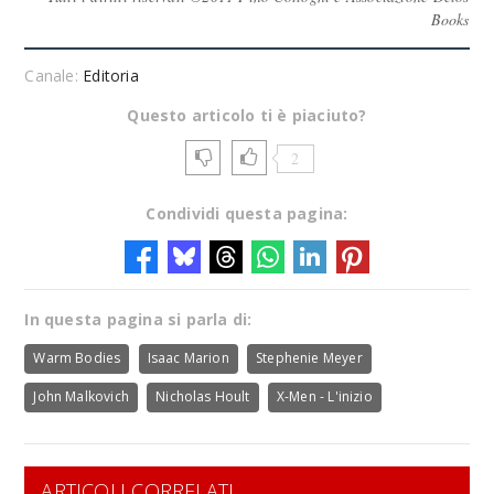
Books
Canale:
Editoria
Questo articolo ti è piaciuto?
2
Condividi questa pagina:
In questa pagina si parla di:
Warm Bodies
Isaac Marion
Stephenie Meyer
John Malkovich
Nicholas Hoult
X-Men - L'inizio
ARTICOLI CORRELATI