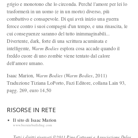
grigio e monotono che lo circonda. Perché l'amore per lei lo
trasformerà in un uomo (e in un morto) diverso, più
combattivo e consapevole. Di qui avrà inizio una guerra
feroce contro i suoi compagni d'un tempo, e una rinascita, le
cui conseguenze saranno del tutto inimmaginabili...
Divertente, dark, forte di una scrittura acuminata e
intelligente,
Warm Bodies
esplora cosa accade quando il
freddo cuore di uno zombie viene tentato dal calore
dell'amore umano.
Isaac Marion,
Warm Bodies
(
Warm Bodies
, 2011)
Traduzione Tiziana LoPorto, Fazi Editore, collana Lain 93,
pagg. 269, euro 14,50
RISORSE IN RETE
Il sito di Isaac Marion
www.burninbuiliding.com
Tutti i diritti riservati ©2011 Pino Cottogni e Associazione Delos