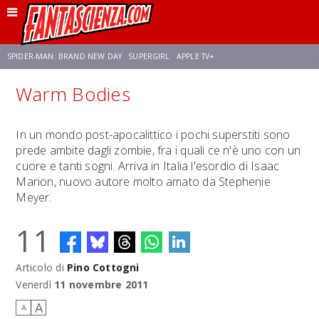
SPIDER-MAN: BRAND NEW DAY
SUPERGIRL
APPLE TV+
Warm Bodies
FRANCO RICCIARDIELLO
ZENDAYA
STAR TREK
AVENGERS: DOOMSDAY
In un mondo post-apocalittico i pochi superstiti sono
prede ambite dagli zombie, fra i quali ce n'è uno con un
NETFLIX
SADIE SINK
CELIA ROSE GOODING
cuore e tanti sogni. Arriva in Italia l'esordio di Isaac
Marion, nuovo autore molto amato da Stephenie
Meyer.
11
Articolo di
Pino Cottogni
Venerdì
11 novembre 2011
A
A