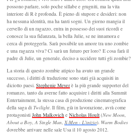
possono parlare, solo poche sillabe e grugniti, ma la vita
interiore di R è profonda. È pieno di stupore e desideri: non
ha nessuna identità, ma ha tanti sogni. Un giorno mangia il
cervello di un ragazzo, entra in possesso dei suoi ricordi e
conosce la sua fidanzata, la bella Julie, se ne innamora e
cerca di proteggerla. Sarà possibile un amore tra uno zombie
e una ragazza viva? Ci sarà un futuro per loro? E cosa farà il
padre di Julie, un generale, deciso a uccidere tutti gli zombie?
La storia di questo zombie atipico ha avuto un grande
successo, i diritti di traduzione sono stati già acquisiti in
diciotto paesi.
Stephenie Meyer
è la più grande supporter del
romanzo, tanto da averne fatto acquisire i diritti alla Summit
Entertainment, la stessa casa di produzione cinematografica
della saga di
Twilight
. Il film, già in lavorazione, avrà come
protagonisti
John Malkovich
e
Nicholas Hoult
(
New Moon
,
About a Boy
,
A Single Man
,
X-Men - L'inizio
).
Warm Bodies
dovrebbe arrivare nelle sale Usa il 10 agosto 2012.