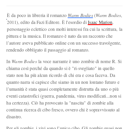
È da poco in libreria il romanzo
Warm Bodies
(
Warm Bodies
,
2011), edito da Fazi Editore. È l'esordio di
Isaac Marion
,
personaggio eclettico con molti interessi fra cui la scrittura, la
pittura e la musica. Il romanzo è nato da un racconto che
l’autore aveva pubblicato online con un successo travolgente,
rendendo obbligato il passaggio al romanzo.
In
Warm Bodies
la voce narrante è uno zombie di nome R. Si
chiama così perché da quando si è "ri-svegliato" in quello
stato non ha più alcun ricordo di chi era e cosa faceva. Da
quanto narra si capisce che siamo in un non lontano futuro e
l’umanità è stata quasi completamente distrutta da uno o più
eventi catastrofici (guerra, pandemia, virus modificati...non si
ha certezza). Ciò ha provocato la "nascita" di zombie alla
continua ricerca di cibo fresco, ovvero chi è sopravvissuto al
disastro.
Per gli zombie, i vivi sono l’unico cibo. Gli zombie quasi non