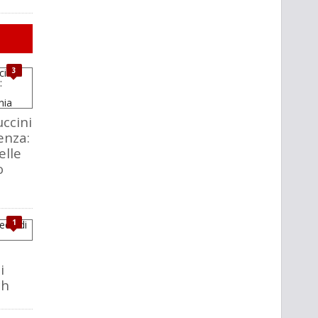
3
ccini
enza:
elle
o
1
i
ch