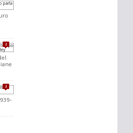
uro
2
del
liane
2
1939-