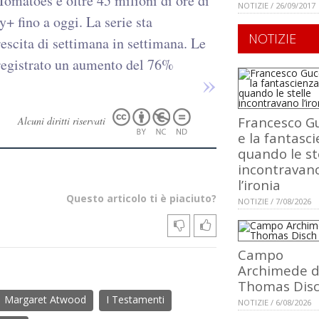
omatoes e oltre 45 milioni di ore di
NOTIZIE / 26/09/2017
+ fino a oggi. La serie sta
NOTIZIE
escita di settimana in settimana. Le
 registrato un aumento del 76%
Francesco Gu
Alcuni diritti riservati
e la fantasci
quando le st
incontravan
l’ironia
Questo articolo ti è piaciuto?
NOTIZIE / 7/08/2026
Campo
Archimede d
Thomas Dis
Margaret Atwood
I Testamenti
NOTIZIE / 6/08/2026