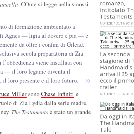
romanzo,
. COme si legge nella sinossi
'ancella
intitolato T
Testaments
NOTIZIE / 30/11/2018
to di formazione ambientato a
nti Agnes — ligia al dovere e pia — e
eniente da oltre i confini di Gilead.
sclusiva scuola preparatoria di Zia
La seconda
stagione di 
 l’obbedienza viene instillata con
Handmaid's 
na — il loro legame diventa il
arriva il 25 a
 il loro presente e il loro futuro.
ecco il primo
trailer
ruce Miller
sono
Chase Infiniti
e
NOTIZIE / 16/01/2018
ruolo di Zia Lydia dalla serie madre.
isney
è stato un grande
The Testaments
Da oggi in It
The Handma
Tale