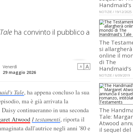
Handmaid's 
NOTIZIE / 19/12/2025
Tale
ha convinto il pubblico a
The Testame
si allargherà
online il mo
di The
A
Venerdì
A
Handmaid's 
29 maggio 2026
NOTIZIE / 6/09/2019
aid's Tale
, ha appena concluso la sua
pisodio, ma è già arrivata la
e Daisy continueranno in una seconda
The Handma
Tale: Margar
aret Atwood
I testamenti
, riporta il
Atwood ann
maginata dall'autrice negli anni '80 e
il sequel del