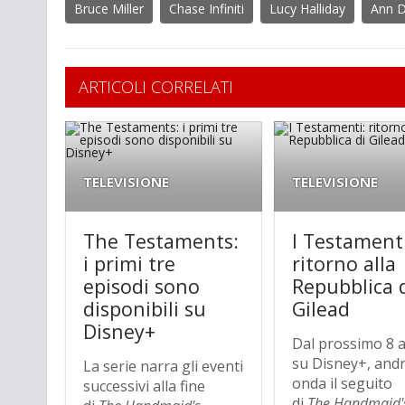
Bruce Miller
Chase Infiniti
Lucy Halliday
Ann 
ARTICOLI CORRELATI
TELEVISIONE
TELEVISIONE
The Testaments:
I Testamenti
i primi tre
ritorno alla
episodi sono
Repubblica 
disponibili su
Gilead
Disney+
Dal prossimo 8 a
su Disney+, andr
La serie narra gli eventi
onda il seguito
successivi alla fine
di
The
Handmaid's