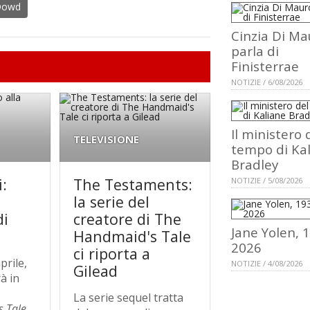
Dowd
Cinzia Di Ma
parla di
Finisterrae
NOTIZIE / 6/08/2026
Il ministero 
TELEVISIONE
tempo di Ka
Bradley
:
The Testaments:
NOTIZIE / 5/08/2026
la serie del
di
creatore di The
Jane Yolen, 
Handmaid's Tale
2026
ci riporta a
prile,
NOTIZIE / 4/08/2026
Gilead
à in
La serie sequel tratta
 Tale
,...