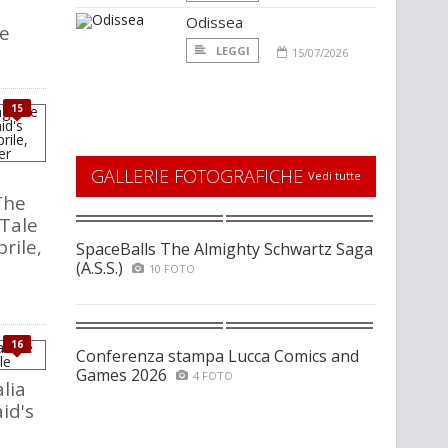
Odissea
he
LEGGI
15/07/2026
15
GALLERIE FOTOGRAFICHE
Vedi tutte
The
Tale
prile,
SpaceBalls The Almighty Schwartz Saga
(A.S.S.)
10 FOTO
16
Conferenza stampa Lucca Comics and
Games 2026
4 FOTO
alia
id's