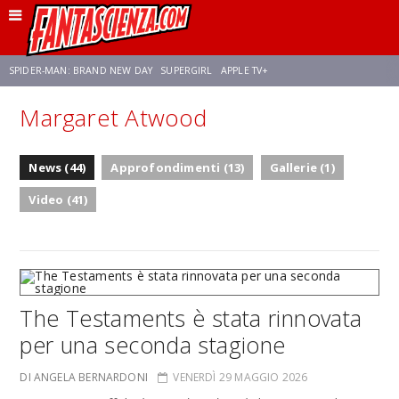
SPIDER-MAN: BRAND NEW DAY
SUPERGIRL
APPLE TV+
Margaret Atwood
FRANCO RICCIARDIELLO
ZENDAYA
STAR TREK
AVENGERS: DOOMSDAY
News (44)
Approfondimenti (13)
Gallerie (1)
NETFLIX
SADIE SINK
STAR TREK: STRANGE NEW WORLDS
Video (41)
The Testaments è stata rinnovata
per una seconda stagione
DI ANGELA BERNARDONI
VENERDÌ 29 MAGGIO 2026