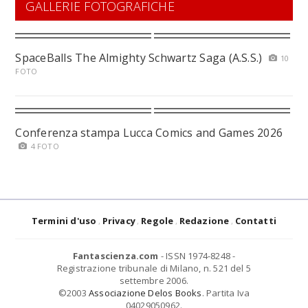
GALLERIE FOTOGRAFICHE
SpaceBalls The Almighty Schwartz Saga (A.S.S.)
10
FOTO
Conferenza stampa Lucca Comics and Games 2026
4 FOTO
Termini d'uso
Privacy
Regole
Redazione
Contatti
Fantascienza.com
- ISSN 1974-8248 -
Registrazione tribunale di Milano, n. 521 del 5
settembre 2006.
©2003
Associazione Delos Books
. Partita Iva
04029050962.