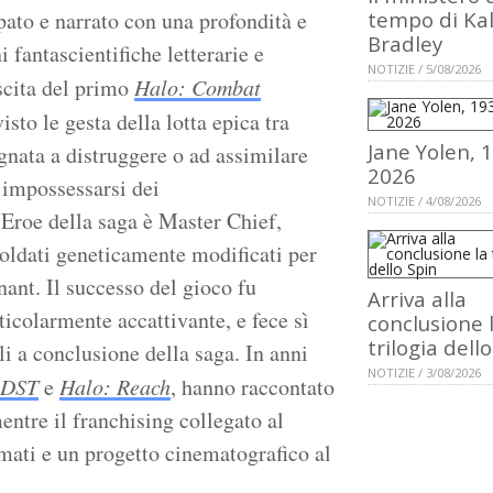
pato e narrato con una profondità e
tempo di Ka
Bradley
fantascientifiche letterarie e
NOTIZIE / 5/08/2026
scita del primo
Halo: Combat
isto le gesta della lotta epica tra
Jane Yolen, 
gnata a distruggere o ad assimilare
2026
a impossessarsi dei
NOTIZIE / 4/08/2026
. Eroe della saga è Master Chief,
soldati geneticamente modificati per
nant. Il successo del gioco fu
Arriva alla
ticolarmente accattivante, e fece sì
conclusione 
trilogia dell
li a conclusione della saga. In anni
NOTIZIE / 3/08/2026
ODST
e
Halo: Reach
, hanno raccontato
entre il franchising collegato al
imati e un progetto cinematografico al