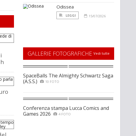
Odissea
LEGGI
15/07/2026
GALLERIE FOTOGRAFICHE
Vedi tutte
i
ch
SpaceBalls The Almighty Schwartz Saga
(A.S.S.)
10 FOTO
uro
Conferenza stampa Lucca Comics and
Games 2026
4 FOTO
del