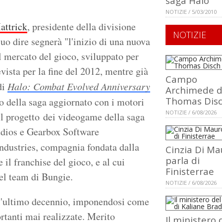
saga Halo
NOTIZIE / 5/03/2010
ttrick
, presidente della divisione
NOTIZIE
suo dire segnerà "l'inizio di una nuova
ul mercato del gioco, sviluppato per
vista per la fine del 2012, mentre già
Campo
di
Halo: Combat Evolved Anniversary
Archimede d
Thomas Dis
o della saga aggiornato con i motori
NOTIZIE / 6/08/2026
il progetto dei videogame della saga
tudios e Gearbox Software
Industries, compagnia fondata dalla
Cinzia Di Ma
parla di
il franchise del gioco, e al cui
Finisterrae
nel team di Bungie.
NOTIZIE / 6/08/2026
 l'ultimo decennio, imponendosi come
ortanti mai realizzate. Merito
Il ministero 