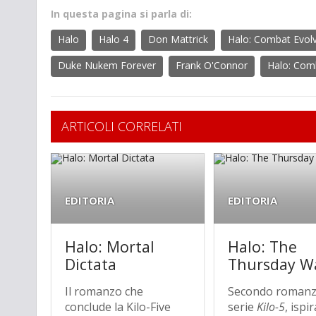
In questa pagina si parla di:
Halo
Halo 4
Don Mattrick
Halo: Combat Evolv
Duke Nukem Forever
Frank O'Connor
Halo: Com
ARTICOLI CORRELATI
EDITORIA
EDITORIA
Halo: Mortal
Halo: The
Dictata
Thursday W
Il romanzo che
Secondo romanz
conclude la Kilo-Five
serie
Kilo-5
, ispi