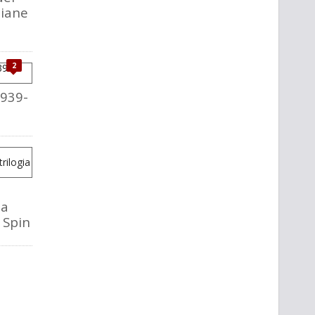
liane
2
1939-
la
o Spin