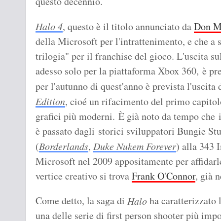
questo decennio.
Halo 4
, questo è il titolo annunciato da
Don Ma
della Microsoft per l'intrattenimento, e che a 
trilogia" per il franchise del gioco. L'uscita s
adesso solo per la piattaforma Xbox 360, è pre
per l'autunno di quest'anno è prevista l'uscita 
Edition
, cioé un rifacimento del primo capitol
grafici più moderni. È già noto da tempo che 
è passato dagli storici sviluppatori Bungie S
(
Borderlands
,
Duke Nukem Forever
) alla 343 
Microsoft nel 2009 appositamente per affidarle 
vertice creativo si trova
Frank O'Connor
, già 
Come detto, la saga di
ha caratterizzato
Halo
una delle serie di first person shooter più imp