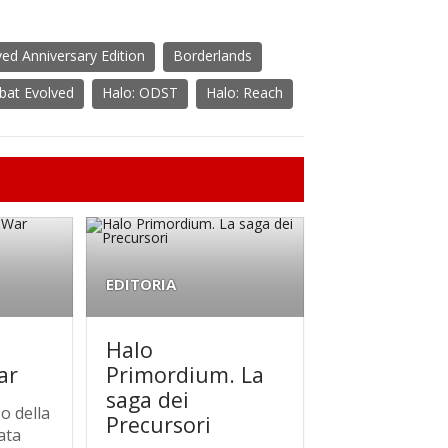
ed Anniversary Edition
Borderlands
bat Evolved
Halo: ODST
Halo: Reach
EDITORIA
Halo
ar
Primordium. La
saga dei
o della
Precursori
rata