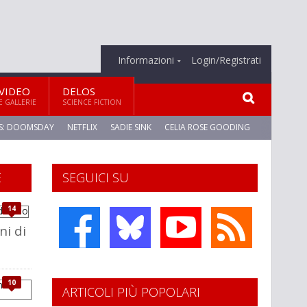
Informazioni
Login/Registrati
VIDEO
DELOS
E GALLERIE
SCIENCE FICTION
S: DOOMSDAY
NETFLIX
SADIE SINK
CELIA ROSE GOODING
E
SEGUICI SU
14
ni di
10
ARTICOLI PIÙ POPOLARI