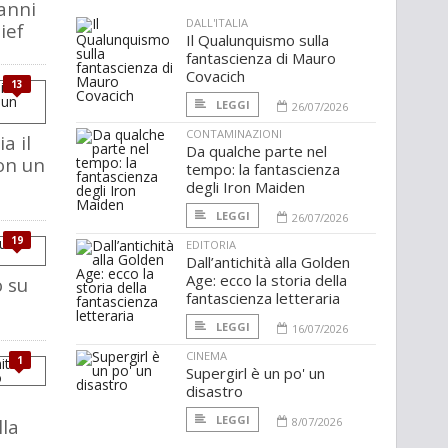
 anni
DALL'ITALIA
ief
Il Qualunquismo sulla
fantascienza di Mauro
Covacich
13
LEGGI
26/07/2026
CONTAMINAZIONI
a il
Da qualche parte nel
on un
tempo: la fantascienza
degli Iron Maiden
LEGGI
26/07/2026
19
EDITORIA
Dall’antichità alla Golden
Age: ecco la storia della
o su
fantascienza letteraria
LEGGI
16/07/2026
CINEMA
1
Supergirl è un po' un
disastro
LEGGI
lla
8/07/2026