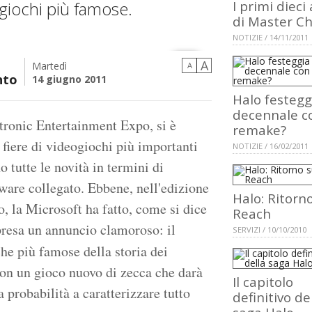
ogiochi più famose.
I primi dieci
di Master Ch
NOTIZIE / 14/11/2011
A
Martedì
A
nto
14 giugno 2011
Halo festeggi
decennale c
tronic Entertainment Expo, si è
remake?
fiere di videogiochi più importanti
NOTIZIE / 16/02/2011
 tutte le novità in termini di
ware collegato. Ebbene, nell'edizione
Halo: Ritorn
o, la Microsoft ha fatto, come si dice
Reach
rpresa un annuncio clamoroso: il
SERVIZI / 10/10/2010
che più famose della storia dei
con un gioco nuovo di zecca che darà
Il capitolo
a probabilità a caratterizzare tutto
definitivo de