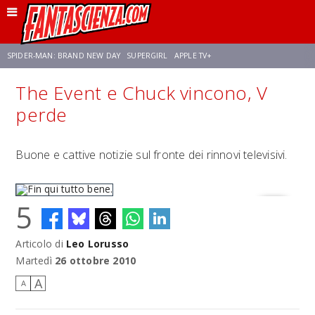
SPIDER-MAN: BRAND NEW DAY
SUPERGIRL
APPLE TV+
The Event e Chuck vincono, V
FRANCO RICCIARDIELLO
ZENDAYA
STAR TREK
AVENGERS: DOOMSDAY
perde
NETFLIX
SADIE SINK
CELIA ROSE GOODING
Buone e cattive notizie sul fronte dei rinnovi televisivi.
5
Articolo di
Leo Lorusso
Fin qui tutto bene.
Martedì
26 ottobre 2010
A
A