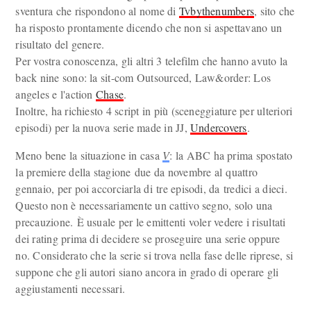
sventura che rispondono al nome di
Tvbythenumbers
, sito che
ha risposto prontamente dicendo che non si aspettavano un
risultato del genere.
Per vostra conoscenza, gli altri 3 telefilm che hanno avuto la
back nine sono: la sit-com Outsourced, Law&order: Los
angeles e l'action
Chase
.
Inoltre, ha richiesto 4 script in più (sceneggiature per ulteriori
episodi) per la nuova serie made in JJ,
Undercovers
.
Meno bene la situazione in casa
V
: la ABC ha prima spostato
la premiere della stagione due da novembre al quattro
gennaio, per poi accorciarla di tre episodi, da tredici a dieci.
Questo non è necessariamente un cattivo segno, solo una
precauzione. È usuale per le emittenti voler vedere i risultati
dei rating prima di decidere se proseguire una serie oppure
no. Considerato che la serie si trova nella fase delle riprese, si
suppone che gli autori siano ancora in grado di operare gli
aggiustamenti necessari.