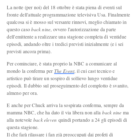
La notte (per noi) del 18 ottobre è stata piena di eventi sul
fronte dell'attuale programmazione televisiva Usa. Finalmente
qualcosa si è mosso sul versante rinnovi, meglio chiamato in
questo caso
back nine
, ovvero l'autorizzazione da parte
dell'emittente a realizzare una stagione completa di ventidue
episodi, andando oltre i tredici previsti inizialmente (e i sei
previsti ancora prima).
Per cominciare, è stata proprio la NBC a comunicare al
mondo la conferma per
The Event
, il cui cast tecnico e
artistico può tirare un sospiro di sollievo lungo ventidue
episodi. Il dubbio sul proseguimento del complotto è svanito,
almeno per ora.
E anche per Chuck arriva la sospirata conferma, sempre da
mamma NBC, che ha dato il via libera non alla
back nine
ma
alla notevole
back eleven
quindi portando a 24 gli episodi di
questa stagione.
Il che farà rilassare i fan già preoccupati dai profeti di