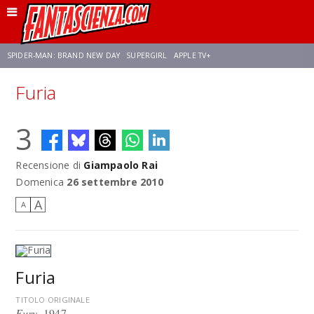
SPIDER-MAN: BRAND NEW DAY
SUPERGIRL
APPLE TV+
Furia
FRANCO RICCIARDIELLO
ZENDAYA
AVENGERS: DOOMSDAY
STAR TREK
3
NETFLIX
SADIE SINK
STAR TREK: STRANGE NEW WORLDS
Recensione di
Giampaolo Rai
Domenica
26 settembre 2010
A
A
Furia
TITOLO ORIGINALE
Fury
, 1947