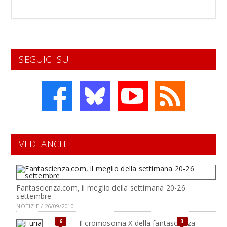
SEGUICI SU
VEDI ANCHE
Fantascienza.com, il meglio della settimana 20-26
settembre
NOTIZIE / 26/09/2010
6
3
Il cromosoma X della fantascienza