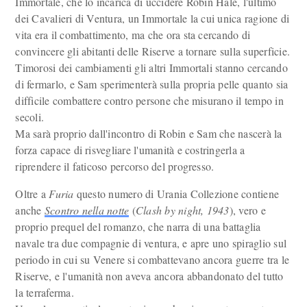
Immortale, che lo incarica di uccidere Robin Hale, l'ultimo
dei Cavalieri di Ventura, un Immortale la cui unica ragione di
vita era il combattimento, ma che ora sta cercando di
convincere gli abitanti delle Riserve a tornare sulla superficie.
Timorosi dei cambiamenti gli altri Immortali stanno cercando
di fermarlo, e Sam sperimenterà sulla propria pelle quanto sia
difficile combattere contro persone che misurano il tempo in
secoli.
Ma sarà proprio dall'incontro di Robin e Sam che nascerà la
forza capace di risvegliare l'umanità e costringerla a
riprendere il faticoso percorso del progresso.
Oltre a
Furia
questo numero di Urania Collezione contiene
anche
Scontro nella notte
(
Clash by night, 1943
), vero e
proprio prequel del romanzo, che narra di una battaglia
navale tra due compagnie di ventura, e apre uno spiraglio sul
periodo in cui su Venere si combattevano ancora guerre tra le
Riserve, e l'umanità non aveva ancora abbandonato del tutto
la terraferma.