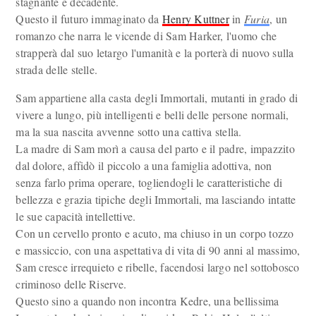
stagnante e decadente.
Questo il futuro immaginato da
Henry Kuttner
in
Furia
, un
romanzo che narra le vicende di Sam Harker, l'uomo che
strapperà dal suo letargo l'umanità e la porterà di nuovo sulla
strada delle stelle.
Sam appartiene alla casta degli Immortali, mutanti in grado di
vivere a lungo, più intelligenti e belli delle persone normali,
ma la sua nascita avvenne sotto una cattiva stella.
La madre di Sam morì a causa del parto e il padre, impazzito
dal dolore, affidò il piccolo a una famiglia adottiva, non
senza farlo prima operare, togliendogli le caratteristiche di
bellezza e grazia tipiche degli Immortali, ma lasciando intatte
le sue capacità intellettive.
Con un cervello pronto e acuto, ma chiuso in un corpo tozzo
e massiccio, con una aspettativa di vita di 90 anni al massimo,
Sam cresce irrequieto e ribelle, facendosi largo nel sottobosco
criminoso delle Riserve.
Questo sino a quando non incontra Kedre, una bellissima