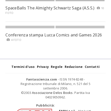
SpaceBalls The Almighty Schwartz Saga (A.S.S.)
10
FOTO
Conferenza stampa Lucca Comics and Games 2026
4 FOTO
Termini d'uso
Privacy
Regole
Redazione
Contatti
Fantascienza.com
- ISSN 1974-8248 -
Registrazione tribunale di Milano, n. 521 del 5
settembre 2006.
©2003
Associazione Delos Books
. Partita Iva
04029050962.
Pubblicità:
EADV s.r.l.
- Via Luigi