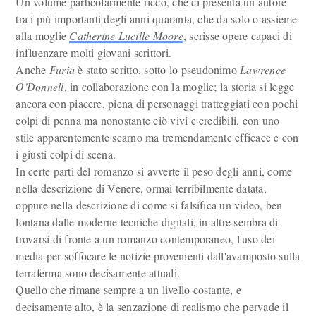
Un volume particolarmente ricco, che ci presenta un autore
tra i più importanti degli anni quaranta, che da solo o assieme
alla moglie
Catherine Lucille Moore
, scrisse opere capaci di
influenzare molti giovani scrittori.
Anche
Furia
è stato scritto, sotto lo pseudonimo
Lawrence
O'Donnell
, in collaborazione con la moglie; la storia si legge
ancora con piacere, piena di personaggi tratteggiati con pochi
colpi di penna ma nonostante ciò vivi e credibili, con uno
stile apparentemente scarno ma tremendamente efficace e con
i giusti colpi di scena.
In certe parti del romanzo si avverte il peso degli anni, come
nella descrizione di Venere, ormai terribilmente datata,
oppure nella descrizione di come si falsifica un video, ben
lontana dalle moderne tecniche digitali, in altre sembra di
trovarsi di fronte a un romanzo contemporaneo, l'uso dei
media per soffocare le notizie provenienti dall'avamposto sulla
terraferma sono decisamente attuali.
Quello che rimane sempre a un livello costante, e
decisamente alto, è la senzazione di realismo che pervade il