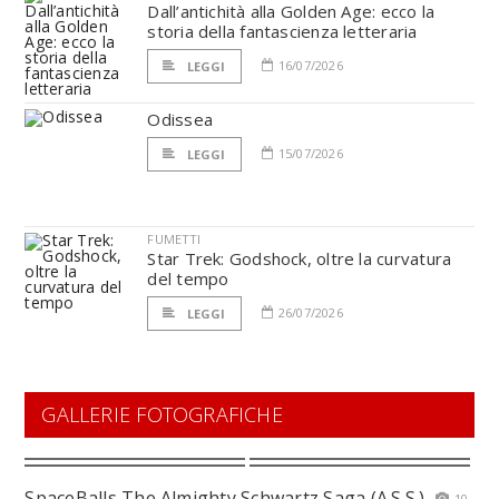
Dall’antichità alla Golden Age: ecco la
storia della fantascienza letteraria
16/07/2026
LEGGI
Odissea
15/07/2026
LEGGI
FUMETTI
Star Trek: Godshock, oltre la curvatura
del tempo
26/07/2026
LEGGI
GALLERIE FOTOGRAFICHE
SpaceBalls The Almighty Schwartz Saga (A.S.S.)
10