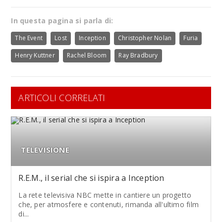
In questa pagina si parla di:
The Event
Lost
Inception
Christopher Nolan
Furia
Henry Kuttner
Rachel Bloom
Ray Bradbury
ARTICOLI CORRELATI
TELEVISIONE
R.E.M., il serial che si ispira a Inception
La rete televisiva NBC mette in cantiere un progetto
che, per atmosfere e contenuti, rimanda all'ultimo film
di...