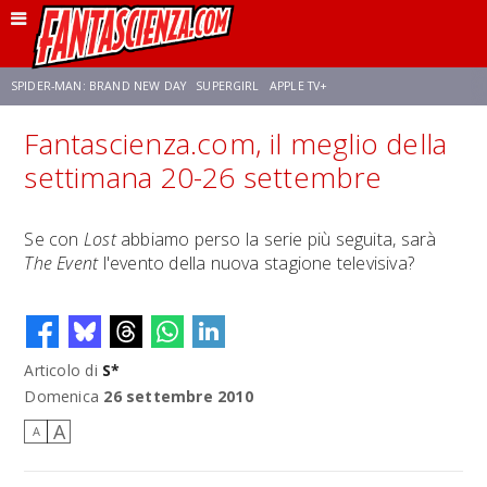
SPIDER-MAN: BRAND NEW DAY
SUPERGIRL
APPLE TV+
Fantascienza.com, il meglio della
FRANCO RICCIARDIELLO
ZENDAYA
STAR TREK
AVENGERS: DOOMSDAY
settimana 20-26 settembre
NETFLIX
SADIE SINK
STAR TREK: STRANGE NEW WORLDS
Se con
Lost
abbiamo perso la serie più seguita, sarà
The Event
l'evento della nuova stagione televisiva?
Articolo di
S*
Domenica
26 settembre 2010
A
A