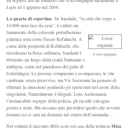
un seguito, ma un romanzo che si accompagna idealmente a
Light
ed è apparso nel 2006.
La quarta di copertina
. Su Saudade, “la città che sorge a
10.000 anni luce da casa”, è caduto un
frammento della colossale perturbazione
galattica nota come Fascio Kefahuchi. A
causa delle proprietà di Kefahuchi, che
travalicano la fisica ordinaria, Saudade è
Cover originale
diventato un luogo dalla realtà fluttuante e
ambigua, come nel paradosso del gatto di
Schrödinger. Le persone compaiono e scompaiono, le vite
cambiano senza preavviso, ma Vic Serotonin ha pensato di
sfruttare la situazione guidando gli spericolati nel cuore della
singolarità. Naturalmente è illegale: Lens Aschemann,
l’instancabile segugio della polizia, gli sta alle calcagna
giorno e notte. Ma nessuno può prevedere quello che avverrà
domani (se ci sarà un domani) nel centro dell’anomalia…
Nel volume il racconto
Mille notti più una
della torinese
Mina