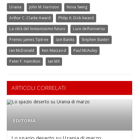
Urania
John M. Harrison
Nova Swing
Arthur C. Clarke Award
Philip K. Dick Award
La città del lontanissimo futuro
Luce dell’universo
Premio James Tiptree
Iain Banks
Stephen Baxter
Ian McDonald
Ken MacLeod
Paul McAuley
Peter F. Hamilton
Ian Mil
ARTICOLI CORRELATI
EDITORIA
Lo spazio deserto su Urania di marzo