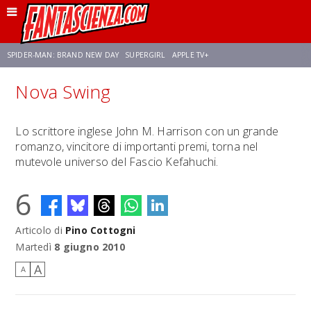
SPIDER-MAN: BRAND NEW DAY
SUPERGIRL
APPLE TV+
Nova Swing
FRANCO RICCIARDIELLO
ZENDAYA
STAR TREK
AVENGERS: DOOMSDAY
Lo scrittore inglese John M. Harrison con un grande
romanzo, vincitore di importanti premi, torna nel
NETFLIX
SADIE SINK
STAR TREK: STRANGE NEW WORLDS
mutevole universo del Fascio Kefahuchi.
6
Articolo di
Pino Cottogni
Martedì
8 giugno 2010
A
A