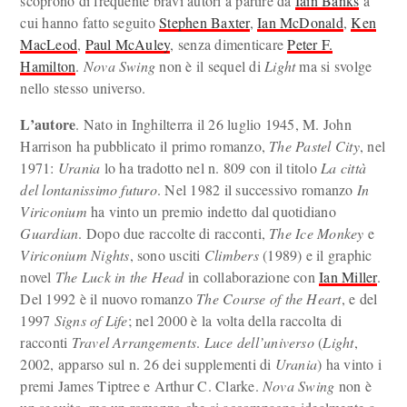
scoprono di frequente bravi autori a partire da
Iain Banks
a
cui hanno fatto seguito
Stephen Baxter
,
Ian McDonald
,
Ken
MacLeod
,
Paul McAuley
, senza dimenticare
Peter F.
Hamilton
.
Nova Swing
non è il sequel di
Light
ma si svolge
nello stesso universo.
L’autore
. Nato in Inghilterra il 26 luglio 1945, M. John
Harrison ha pubblicato il primo romanzo,
The Pastel City
, nel
1971:
Urania
lo ha tradotto nel n. 809 con il titolo
La città
del lontanissimo futuro
. Nel 1982 il successivo romanzo
In
Viriconium
ha vinto un premio indetto dal quotidiano
Guardian
. Dopo due raccolte di racconti,
The Ice Monkey
e
Viriconium Nights
, sono usciti
Climbers
(1989) e il graphic
novel
The Luck in the Head
in collaborazione con
Ian Miller
.
Del 1992 è il nuovo romanzo
The Course of the Heart
, e del
1997
Signs of Life
; nel 2000 è la volta della raccolta di
racconti
Travel Arrangements
.
Luce dell’universo
(
Light
,
2002, apparso sul n. 26 dei supplementi di
Urania
) ha vinto i
premi James Tiptree e Arthur C. Clarke.
Nova Swing
non è