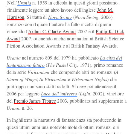
Nell’
Urania
n. 1559 in edicola in questi giorni possiamo
finalmente leggere un altro lavoro dell'inglese
John M.
Harrison
. Si tratta di
Nova Swing
(
Nova Swing
, 2006),
romanzo con il quale l’autore ha fatto incetta di premi
vincendo l’
Arthur C. Clarke Award
2007 e il
Philip K. Dick
Award
2007, ottenendo anche nomination ai British Science
Fiction Association Awards e al British Fantasy Awards.
Urania
nel numero 809 del 1979 ha pubblicato
La città del
lontanissimo futuro
(
The Pastel City
, 1971), primo romanzo
della serie
Viriconium
che comprende altri tre romanzi (
A
Storm of Wings
;
In Viriconium
e
Viriconium Nights
) che
purtroppo non sono stati tradotti. Si deve poi attendere il
2006 per leggere
Luce dell’universo
(
Light
, 2002), vincitore
del
Premio James Tiptree
2003, pubblicato nel supplemento a
Urania
n. 26.
In Inghilterra la narrativa di fantascienza sta producendo in
questi ultimi anni una notevole mole di ottimi romanzi e si