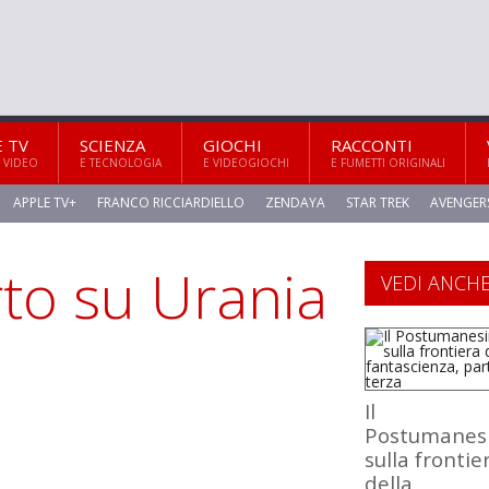
E TV
SCIENZA
GIOCHI
RACCONTI
 VIDEO
E TECNOLOGIA
E VIDEOGIOCHI
E FUMETTI ORIGINALI
APPLE TV+
FRANCO RICCIARDIELLO
ZENDAYA
STAR TREK
AVENGER
to su Urania
VEDI ANCH
Il
Postumanes
sulla frontie
della