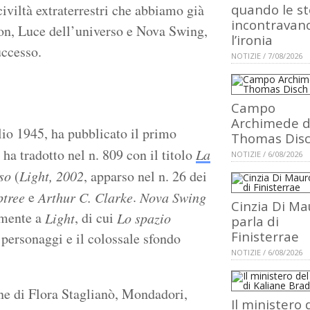
 civiltà extraterrestri che abbiamo già
quando le st
incontravan
on, Luce dell’universo e Nova Swing,
l’ironia
uccesso.
NOTIZIE / 7/08/2026
Campo
Archimede d
lio 1945, ha pubblicato il primo
Thomas Dis
 ha tradotto nel n. 809 con il titolo
La
NOTIZIE / 6/08/2026
so
(
Light, 2002
, apparso nel n. 26 dei
e
.
ptree
Arthur C. Clarke
Nova Swing
Cinzia Di Ma
lmente a
, di cui
Light
Lo spazio
parla di
Finisterrae
 personaggi e il colossale sfondo
NOTIZIE / 6/08/2026
one di Flora Staglianò, Mondadori,
Il ministero 