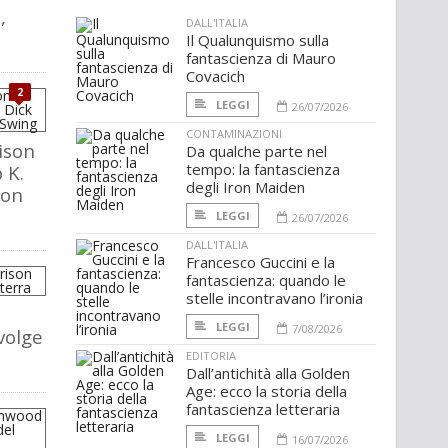
,
DALL'ITALIA
Il Qualunquismo sulla
fantascienza di Mauro
Covacich
2
LEGGI
26/07/2026
CONTAMINAZIONI
ison
Da qualche parte nel
tempo: la fantascienza
p K.
degli Iron Maiden
con
LEGGI
26/07/2026
DALL'ITALIA
Francesco Guccini e la
fantascienza: quando le
stelle incontravano l’ironia
LEGGI
7/08/2026
volge
EDITORIA
Dall’antichità alla Golden
Age: ecco la storia della
fantascienza letteraria
LEGGI
16/07/2026