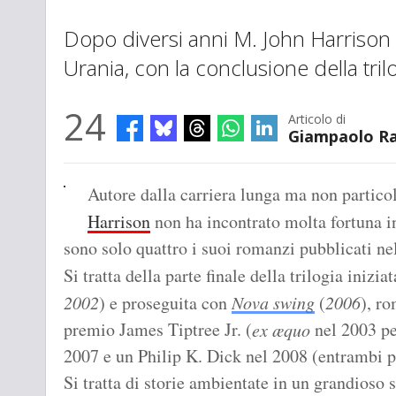
Dopo diversi anni M. John Harrison r
Urania, con la conclusione della tril
24
Articolo di
Giampaolo Ra
Autore dalla carriera lunga ma non partico
Harrison
non ha incontrato molta fortuna in
sono solo quattro i suoi romanzi pubblicati ne
Si tratta della parte finale della trilogia inizia
2002
) e proseguita con
Nova swing
(
2006
), r
premio James Tiptree Jr. (
nel 2003 p
ex æquo
2007 e un Philip K. Dick nel 2008 (entrambi 
Si tratta di storie ambientate in un grandioso 