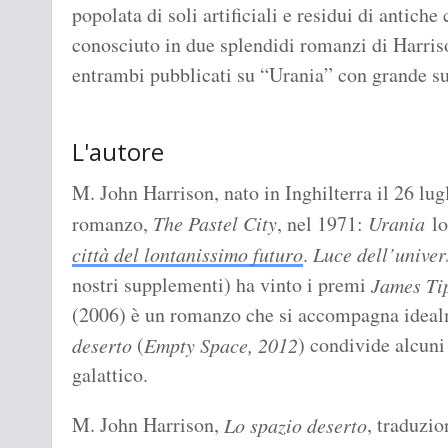
popolata di soli artificiali e residui di antiche
conosciuto in due splendidi romanzi di Harris
entrambi pubblicati su “Urania” con grande s
L'autore
M. John Harrison, nato in Inghilterra il 26 lug
romanzo,
The Pastel City
, nel 1971:
Urania
lo
città del lontanissimo futuro
.
Luce dell’univer
nostri supplementi) ha vinto i premi
James Ti
(2006) è un romanzo che si accompagna idea
(
) condivide alcuni
deserto
Empty Space, 2012
galattico.
M. John Harrison,
, traduzi
Lo spazio deserto