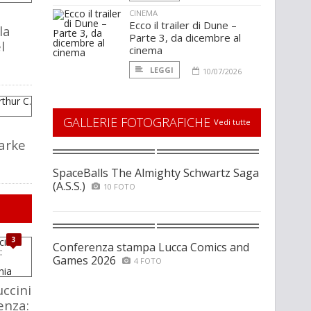
CINEMA
Ecco il trailer di Dune –
la
Parte 3, da dicembre al
l
cinema
LEGGI
10/07/2026
GALLERIE FOTOGRAFICHE
Vedi tutte
larke
SpaceBalls The Almighty Schwartz Saga
(A.S.S.)
10 FOTO
3
Conferenza stampa Lucca Comics and
Games 2026
4 FOTO
ccini
enza: