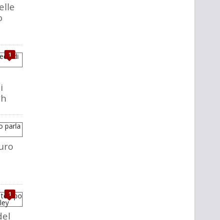
elle
o
1
i
ch
uro
1
del