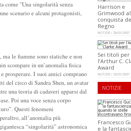
tta come "Una singolarità senza
Harrison e
une scenario e alcuni protagonisti,
Grimwood al
conquista de
.
Regno
NOTIZIE / 26/01/2007
Sei titoli per
, ma le fiamme sono statiche e non
l'Arthur C. C
nin scompare in un’anomalia fisica
Award
e e prosperare. I suoi amici comprano
NOTIZIE / 25/01/2007
ti del circo di Sandra Shen, un avatar
NOTIZIE
re una teoria di cadaveri apparsi dal
 case. Poi una voce senza corpo
turo”. Questi fenomeni
peraltro, all’anomalia più
Francesco Gu
 gigantesca “singolarità” astronomica
e la fantasci