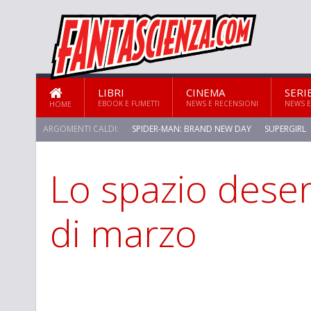
LIBRI
CINEMA
SERI
EBOOK E FUMETTI
NEWS E RECENSIONI
NEWS E
HOME
ARGOMENTI CALDI:
SPIDER-MAN: BRAND NEW DAY
SUPERGIRL
Lo spazio deser
STAR TREK: STRANGE NEW WORLDS
di marzo