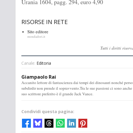
Urania 1604, pagg. 294, euro 4,90
RISORSE IN RETE
Sito editore
mondadori.it
Tutti i diritti ris
Canale:
Editoria
Giampaolo Rai
Accanito lettore di fantascienza dai tempi dei dinosauri nonché perso
subdirdir non prende il sopravvento.Tra le sue passioni ci sono anche la 
suo scrittore preferito è il grande Jack Vance.
Condividi questa pagina: