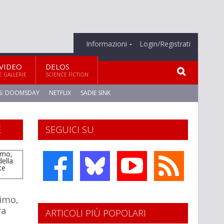
Informazioni
Login/Registrati
VIDEO
DELOS
E GALLERIE
SCIENCE FICTION
S: DOOMSDAY
NETFLIX
SADIE SINK
E
SEGUICI SU
imo,
ra
ARTICOLI PIÙ POPOLARI