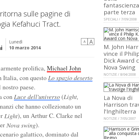
fantascienza
parte terza
itorna sulle pagine di
SPECIALI / 7/09/2008
ogia Kefahuci Tract.
A
Lunedì
A
M. John Harr
i
10 marzo 2014
vince il Phili
Dick Award 
Nova Swing
larmente prolifica,
Michael John
NOTIZIE / 8/04/2008
 Italia, con questo
Lo spazio deserto
l nostro paese.
ta con
Luce dell'universo
(
Light,
La Nova di
Harrison tra
omanzi che hanno collezionato un
l'Inghilterra
er
), un Arthur C. Clarke nel
Light
NOTIZIE / 7/05/2007
per
).
Nova swing
scenario galattico, dominato dal