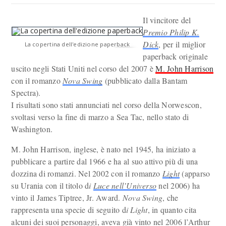
Il vincitore del
Premio Philip K.
Dick
, per il miglior
La copertina dell'edizione paperback
paperback originale
uscito negli Stati Uniti nel corso del 2007 è
M. John Harrison
con il romanzo
Nova Swing
(pubblicato dalla Bantam
Spectra).
I risultati sono stati annunciati nel corso della Norwescon,
svoltasi verso la fine di marzo a Sea Tac, nello stato di
Washington.
M. John Harrison, inglese, è nato nel 1945, ha iniziato a
pubblicare a partire dal 1966 e ha al suo attivo più di una
dozzina di romanzi. Nel 2002 con il romanzo
Light
(apparso
su Urania con il titolo d
i
Luce nell’Universo
nel 2006) ha
vinto il James Tiptree, Jr. Award.
Nova Swing
, che
rappresenta una specie di seguito d
i Light
, in quanto cita
alcuni dei suoi personaggi, aveva già vinto nel 2006 l’Arthur