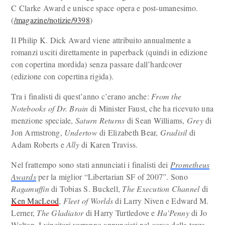
C Clarke Award e unisce space opera e post-umanesimo.
(
/magazine/notizie/9398
)
Il Philip K. Dick Award viene attribuito annualmente a
romanzi usciti direttamente in paperback (quindi in edizione
con copertina mordida) senza passare dall’hardcover
(edizione con copertina rigida).
Tra i finalisti di quest’anno c’erano anche:
From the
Notebooks of Dr. Brain
di Minister Faust, che ha ricevuto una
menzione speciale,
Saturn Returns
di Sean Williams,
Grey
di
Jon Armstrong,
Undertow
di Elizabeth Bear,
Gradisil
di
Adam Roberts e
Ally
di Karen Traviss.
Nel frattempo sono stati annunciati i finalisti dei
Prometheus
Awards
per la miglior “Libertarian SF of 2007”. Sono
Ragamuffin
di Tobias S. Buckell,
The Execution Channel
di
Ken MacLeod
,
Fleet of Worlds
di Larry Niven e Edward M.
Lerner,
The Gladiator
di Harry Turtledove e
Ha'Penny
di Jo
Walton. I vincitori verranno annunciati nel corso della terza