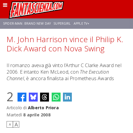
SPIDER-MAN: BRAND NEW DAY
SUPERGIRL
APPLE TV+
M. John Harrison vince il Philip K.
FRANCO RICCIARDIELLO
ZENDAYA
STAR TREK
AVENGERS: DOOMSDAY
Dick Award con Nova Swing
NETFLIX
SADIE SINK
STAR TREK: STRANGE NEW WORLDS
Il romanzo aveva già vinto l’Arthur C Clarke Award nel
2006. E intanto Ken McLeod, con
The Execution
Channel
, è ancora finalista ai Prometheus Awards
2
Articolo di
Alberto Priora
Martedì
8 aprile 2008
A
A