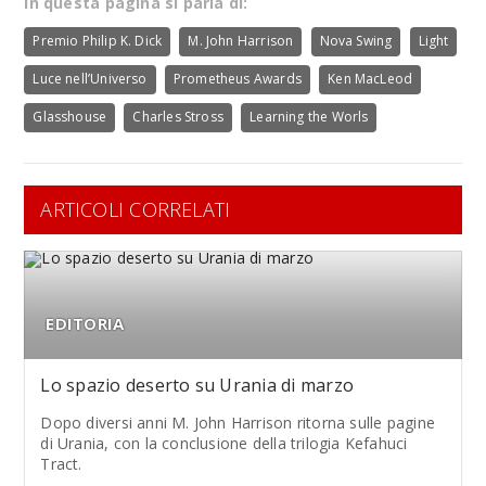
In questa pagina si parla di:
Premio Philip K. Dick
M. John Harrison
Nova Swing
Light
Luce nell’Universo
Prometheus Awards
Ken MacLeod
Glasshouse
Charles Stross
Learning the Worls
ARTICOLI CORRELATI
EDITORIA
Lo spazio deserto su Urania di marzo
Dopo diversi anni M. John Harrison ritorna sulle pagine
di Urania, con la conclusione della trilogia Kefahuci
Tract.