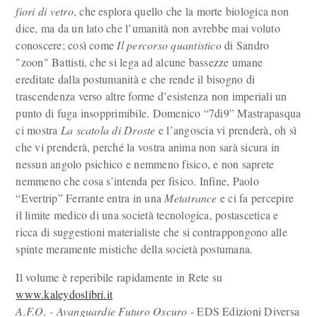
fiori di vetro
, che esplora quello che la morte biologica non
dice, ma da un lato che l’umanità non avrebbe mai voluto
conoscere; così come
Il percorso quantistico
di Sandro
"zoon" Battisti, che si lega ad alcune bassezze umane
ereditate dalla postumanità e che rende il bisogno di
trascendenza verso altre forme d’esistenza non imperiali un
punto di fuga insopprimibile. Domenico “7di9” Mastrapasqua
ci mostra
La scatola di Droste
e l’angoscia vi prenderà, oh sì
che vi prenderà, perché la vostra anima non sarà sicura in
nessun angolo psichico e nemmeno fisico, e non saprete
nemmeno che cosa s’intenda per fisico. Infine, Paolo
“Evertrip” Ferrante entra in una
Metatrance
e ci fa percepire
il limite medico di una società tecnologica, postascetica e
ricca di suggestioni materialiste che si contrappongono alle
spinte meramente mistiche della società postumana.
Il volume è reperibile rapidamente in Rete su
www.kaleydoslibri.it
A.F.O. - Avanguardie Futuro Oscuro
- EDS Edizioni Diversa