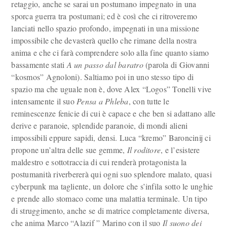
retaggio, anche se sarai un postumano impegnato in una
sporca guerra tra postumani; ed è così che ci ritroveremo
lanciati nello spazio profondo, impegnati in una missione
impossibile che devasterà quello che rimane della nostra
anima e che ci farà comprendere solo alla fine quanto siamo
bassamente stati
A un passo dal baratro
(parola di Giovanni
“kosmos” Agnoloni). Saltiamo poi in uno stesso tipo di
spazio ma che uguale non è, dove Alex “Logos” Tonelli vive
intensamente il suo
Pensa a Phleba
, con tutte le
reminescenze fenicie di cui è capace e che ben si adattano alle
derive e paranoie, splendide paranoie, di mondi alieni
impossibili eppure sapidi, densi. Luca “kremo” Baroncinij ci
propone un’altra delle sue gemme,
Il roditore
, e l’esistere
maldestro e sottotraccia di cui renderà protagonista la
postumanità riverbererà qui ogni suo splendore malato, quasi
cyberpunk ma tagliente, un dolore che s’infila sotto le unghie
e prende allo stomaco come una malattia terminale. Un tipo
di struggimento, anche se di matrice completamente diversa,
che anima Marco “Alazif ” Marino con il suo
Il suono dei