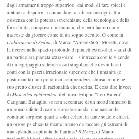
dagli armamenti troppo superriori, dai modi di fare spicci e
abituati a disporre, a comandare, a schiacciare ogni altra
esistenza con la potenza soverchiante della tecnologia e della
forza bruta; compresi i postumani, che però hanno carte
nascoste da giocare come in un sogno occulto. O come in
L’abbraccio di Sedna
, di Marco “Antares666” Moretti, dove
la ricerca nello spazio profondo di pianeti extrasolari – anzi di
un particolare pianeta extrasolare – s’intreccia con le vicende
di un equipaggio siderale assai singolare che dovrà fare i
conti con la pazzia irrazionale superiore che l’umanità (o
postumanità) non potrà mai comprendere, chiusa com’è nel
suo gretto cluster di razionalità circoscritta. E cosa dire invece
di
Maieutica epidermica
, del bravo Filippo “Leo Bulero”
Carignani Battaglia, se non accennare di un mood immerso in
un senso infetto di carne surreale e acida, che nasconde
continue sorprese quasi a voler celare, in tante scatole cinesi,
un orrore psichico talmente intenso da toccare gli estremi di
una splendida epifania dell’anima?
8 Hertz
, di Marco
“pykmil” Milani, affonda nel genio di uno scienziato assai