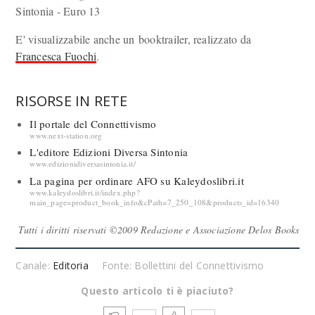
Sintonia - Euro 13
E' visualizzabile anche un booktrailer, realizzato da
Francesca Fuochi
.
RISORSE IN RETE
Il portale del Connettivismo
www.next-station.org
L'editore Edizioni Diversa Sintonia
www.edizionidiversasintonia.it/
La pagina per ordinare AFO su Kaleydoslibri.it
www.kaleydoslibri.it/index.php?
main_page=product_book_info&cPath=7_250_108&products_id=16340
Tutti i diritti riservati ©2009 Redazione e Associazione Delos Books
Canale:
Editoria
Fonte: Bollettini del Connettivismo
Questo articolo ti è piaciuto?