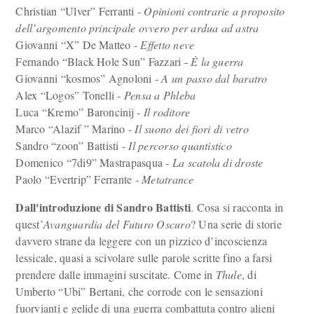
Christian “Ulver” Ferranti -
Opinioni contrarie a proposito
dell’argomento principale ovvero per ardua ad astra
Giovanni “X” De Matteo -
Effetto neve
Fernando “Black Hole Sun” Fazzari -
È la guerra
Giovanni “kosmos” Agnoloni -
A un passo dal baratro
Alex “Logos” Tonelli -
Pensa a Phleba
Luca “Kremo” Baroncinij -
Il roditore
Marco “Alazif ” Marino -
Il suono dei fiori di vetro
Sandro “zoon” Battisti -
Il percorso quantistico
Domenico “7di9” Mastrapasqua -
La scatola di droste
Paolo “Evertrip” Ferrante -
Metatrance
Dall'introduzione di Sandro Battisti
. Cosa si racconta in
quest’
Avanguardia del Futuro Oscuro
? Una serie di storie
davvero strane da leggere con un pizzico d’incoscienza
lessicale, quasi a scivolare sulle parole scritte fino a farsi
prendere dalle immagini suscitate. Come in
Thule
, di
Umberto “Ubi” Bertani, che corrode con le sensazioni
fuorvianti e gelide di una guerra combattuta contro alieni