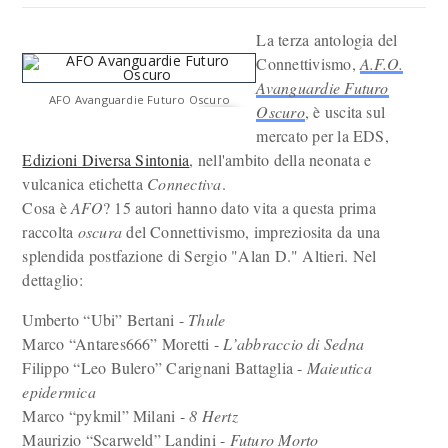
La terza antologia del
Connettivismo,
A.F.O.
Avanguardie Futuro
AFO Avanguardie Futuro Oscuro
Oscuro
, è uscita sul
mercato per la EDS,
Edizioni Diversa Sintonia
, nell'ambito della neonata e
vulcanica etichetta
Connectiva
.
Cosa è
AFO
? 15 autori hanno dato vita a questa prima
raccolta
oscura
del Connettivismo, impreziosita da una
splendida postfazione di Sergio "Alan D." Altieri. Nel
dettaglio:
Umberto “Ubi” Bertani -
Thule
Marco “Antares666” Moretti -
L’abbraccio di Sedna
Filippo “Leo Bulero” Carignani Battaglia -
Maieutica
epidermica
Marco “pykmil” Milani -
8 Hertz
Maurizio “Scarweld” Landini -
Futuro Morto