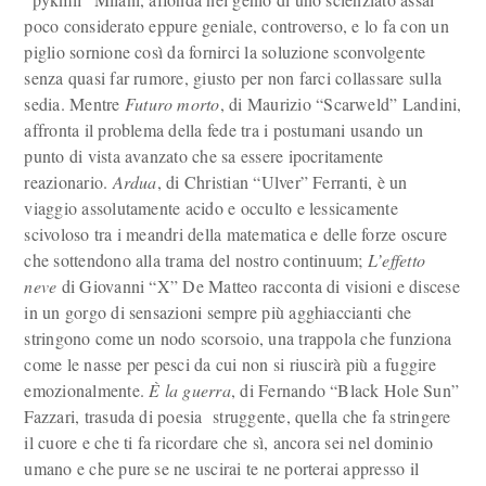
poco considerato eppure geniale, controverso, e lo fa con un
piglio sornione così da fornirci la soluzione sconvolgente
senza quasi far rumore, giusto per non farci collassare sulla
sedia. Mentre
Futuro morto
, di Maurizio “Scarweld” Landini,
affronta il problema della fede tra i postumani usando un
punto di vista avanzato che sa essere ipocritamente
reazionario.
Ardua
, di Christian “Ulver” Ferranti, è un
viaggio assolutamente acido e occulto e lessicamente
scivoloso tra i meandri della matematica e delle forze oscure
che sottendono alla trama del nostro continuum;
L’effetto
neve
di Giovanni “X” De Matteo racconta di visioni e discese
in un gorgo di sensazioni sempre più agghiaccianti che
stringono come un nodo scorsoio, una trappola che funziona
come le nasse per pesci da cui non si riuscirà più a fuggire
emozionalmente.
È la guerra
, di Fernando “Black Hole Sun”
Fazzari, trasuda di poesia struggente, quella che fa stringere
il cuore e che ti fa ricordare che sì, ancora sei nel dominio
umano e che pure se ne uscirai te ne porterai appresso il