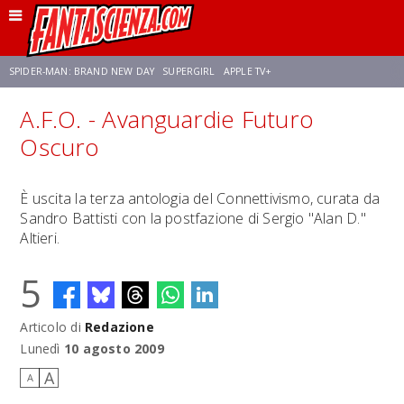
SPIDER-MAN: BRAND NEW DAY
SUPERGIRL
APPLE TV+
A.F.O. - Avanguardie Futuro
FRANCO RICCIARDIELLO
ZENDAYA
STAR TREK
AVENGERS: DOOMSDAY
Oscuro
NETFLIX
SADIE SINK
STAR TREK: STRANGE NEW WORLDS
È uscita la terza antologia del Connettivismo, curata da
Sandro Battisti con la postfazione di Sergio "Alan D."
Altieri.
5
Articolo di
Redazione
Lunedì
10 agosto 2009
A
A