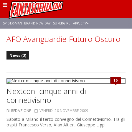
SPIDER-MAN: BRAND NEW DAY
SUPERGIRL
APPLE TV+
AFO Avanguardie Futuro Oscuro
FRANCO RICCIARDIELLO
ZENDAYA
STAR TREK
AVENGERS: DOOMSDAY
News (2)
NETFLIX
SADIE SINK
CELIA ROSE GOODING
16
Nextcon: cinque anni di
connetivismo
DI REDAZIONE
VENERDÌ 20 NOVEMBRE 2009
Sabato a Milano il terzo convegno del Connettivismo. Tra gli
ospiti Francesco Verso, Alan Altieri, Giuseppe Lippi.