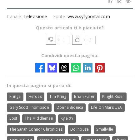
Canale:
Televisione
Fonte:
www.syfyportal.com
Questo articolo ti è piaciuto?
1
3
Condividi questa pagina:
In questa pagina si parla di:
Fringe
Heroes
Tim Kring
Brian Fuller
Knight Rider
Gary Scott Thompson
Donna Bionica
Life On Mars USA
Lost
The Middleman
Kyle XY
The Sarah Connor Chronicles
Dollhouse
Smallville