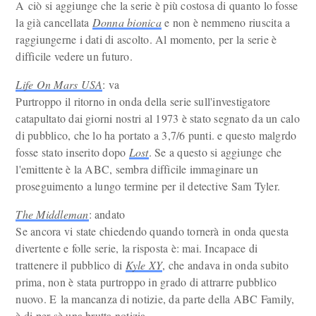
A ciò si aggiunge che la serie è più costosa di quanto lo fosse
la già cancellata
Donna bionica
e non è nemmeno riuscita a
raggiungerne i dati di ascolto. Al momento, per la serie è
difficile vedere un futuro.
Life On Mars USA
: va
Purtroppo il ritorno in onda della serie sull'investigatore
catapultato dai giorni nostri al 1973 è stato segnato da un calo
di pubblico, che lo ha portato a 3,7/6 punti. e questo malgrdo
fosse stato inserito dopo
Lost
. Se a questo si aggiunge che
l'emittente è la ABC, sembra difficile immaginare un
proseguimento a lungo termine per il detective Sam Tyler.
The Middleman
: andato
Se ancora vi state chiedendo quando tornerà in onda questa
divertente e folle serie, la risposta è: mai. Incapace di
trattenere il pubblico di
Kyle XY
, che andava in onda subito
prima, non è stata purtroppo in grado di attrarre pubblico
nuovo. E la mancanza di notizie, da parte della ABC Family,
è di per sè una brutta notizia.