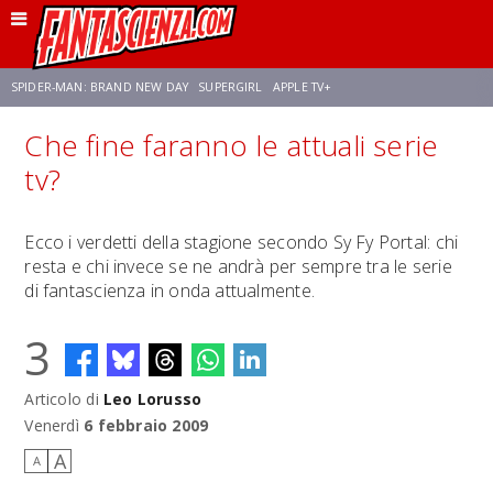
SPIDER-MAN: BRAND NEW DAY
SUPERGIRL
APPLE TV+
Che fine faranno le attuali serie
FRANCO RICCIARDIELLO
ZENDAYA
STAR TREK
AVENGERS: DOOMSDAY
tv?
NETFLIX
SADIE SINK
STAR TREK: STRANGE NEW WORLDS
Ecco i verdetti della stagione secondo Sy Fy Portal: chi
resta e chi invece se ne andrà per sempre tra le serie
di fantascienza in onda attualmente.
3
Articolo di
Leo Lorusso
Venerdì
6 febbraio 2009
A
A