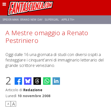
SPIDER-MAN: BRAND NEW DAY
SUPERGIRL
APPLE TV+
A Mestre omaggio a Renato
FRANCO RICCIARDIELLO
ZENDAYA
STAR TREK
AVENGERS: DOOMSDAY
Pestriniero
NETFLIX
SADIE SINK
STAR TREK: STRANGE NEW WORLDS
Oggi dalle 16 una giornata di studi con diversi ospiti a
festeggiare i cinquant'anni di immaginario letterario del
grande scrittore veneziano.
2
Articolo di
Redazione
Lunedì
10 novembre 2008
A
A