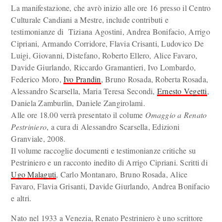
La manifestazione, che avrò inizio alle ore 16 presso il Centro
Culturale Candiani a Mestre, include contributi e
testimonianze di Tiziana Agostini, Andrea Bonifacio, Arrigo
Cipriani, Armando Corridore, Flavia Crisanti, Ludovico De
Luigi, Giovanni, Distefano, Roberto Ellero, Alice Favaro,
Davide Giurlando, Riccardo Gramantieri, Ivo Lombardo,
Federico Moro,
Ivo Prandin
, Bruno Rosada, Roberta Rosada,
Alessandro Scarsella, Maria Teresa Secondi,
Ernesto Vegetti
,
Daniela Zamburlin, Daniele Zangirolami.
Alle ore 18.00 verrà presentato il colume
Omaggio a Renato
Pestriniero
, a cura di Alessandro Scarsella, Edizioni
Granviale, 2008.
Il volume raccoglie documenti e testimonianze critiche su
Pestriniero e un racconto inedito di Arrigo Cipriani. Scritti di
Ugo Malaguti
, Carlo Montanaro, Bruno Rosada, Alice
Favaro, Flavia Grisanti, Davide Giurlando, Andrea Bonifacio
e altri.
Nato nel 1933 a Venezia, Renato Pestriniero è uno scrittore