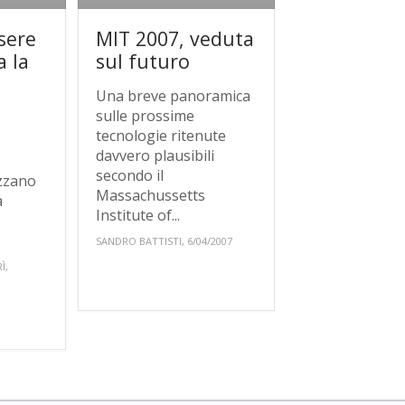
sere
MIT 2007, veduta
a la
sul futuro
a
Una breve panoramica
a
sulle prossime
tecnologie ritenute
davvero plausibili
secondo il
zzano
Massachussetts
a
Institute of...
SANDRO BATTISTI, 6/04/2007
Ì,