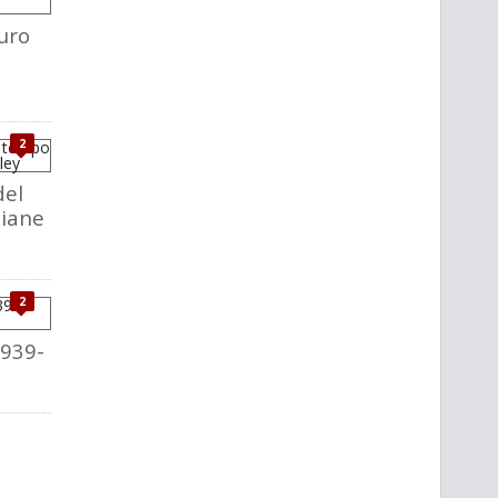
uro
2
del
liane
2
1939-