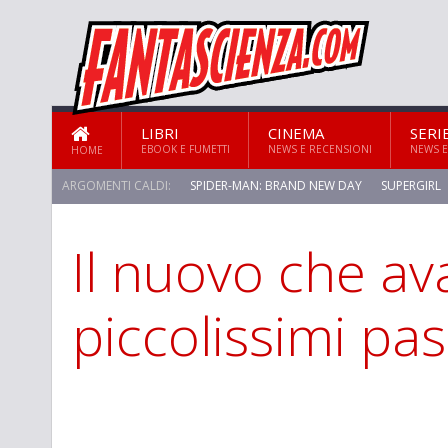
LIBRI
CINEMA
SERI
EBOOK E FUMETTI
NEWS E RECENSIONI
NEWS E
HOME
ARGOMENTI CALDI:
SPIDER-MAN: BRAND NEW DAY
SUPERGIRL
Il nuovo che av
STAR TREK: STRANGE NEW WORLDS
piccolissimi pas