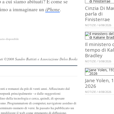
ò a cui siamo abituati? È come se
Cinzia Di Ma
ssimo a immaginare un
iPhone
.
parla di
Finisterrae
NOTIZIE / 6/08/2026
azio-disponibile
Il ministero 
tempo di Ka
Bradley
ervati ©2008 Sandro Battisti e Associazione Delos Books
NOTIZIE / 5/08/2026
Jane Yolen, 
2026
onti e romanzi da più di venti anni. Affascinato dal
NOTIZIE / 4/08/2026
yberpunk principalmente - e dalle suggestioni
ino della tecnologia e cerca, quindi, di sposare
ivismo. Programmatore di computer, navigatore assiduo di
 sterminato numero di versi. In passato ha pubblicato un
i prediligere il web come strumento di diffusione.