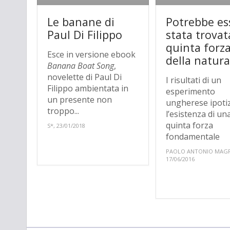
Le banane di
Potrebbe es
Paul Di Filippo
stata trovat
quinta forz
Esce in versione ebook
della natur
Banana Boat Song
,
novelette di Paul Di
I risultati di un
Filippo ambientata in
esperimento
un presente non
ungherese ipoti
troppo...
l’esistenza di un
quinta forza
S*, 23/01/2018
fondamentale
PAOLO ANTONIO MAGR
17/06/2016