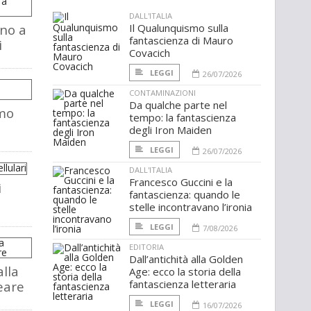
DALL'ITALIA
rno a
Il Qualunquismo sulla
fantascienza di Mauro
i
Covacich
LEGGI
26/07/2026
CONTAMINAZIONI
Da qualche parte nel
mmo
tempo: la fantascienza
degli Iron Maiden
LEGGI
26/07/2026
DALL'ITALIA
Francesco Guccini e la
i
fantascienza: quando le
stelle incontravano l’ironia
LEGGI
7/08/2026
EDITORIA
Dall’antichità alla Golden
alla
Age: ecco la storia della
fantascienza letteraria
eare
LEGGI
16/07/2026