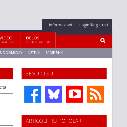
Informazioni
Login/Registrati
VIDEO
DELOS
E GALLERIE
SCIENCE FICTION
S: DOOMSDAY
NETFLIX
SADIE SINK
E
SEGUICI SU
ARTICOLI PIÙ POPOLARI