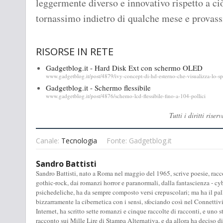
leggermente diverso e innovativo rispetto a ci
tornassimo indietro di qualche mese e prova
RISORSE IN RETE
Gadgetblog.it - Hard Disk Ext con schermo OLED
www.gadgetblog.it/post/4879/ivy-concept-di-hd-esterno-che-visualizza-lo-sp
Gadgetblog.it - Schermo flessibile
www.gadgetblog.it/post/4876/schemo-lcd-flessibile-fino-a-104-pollici
Tutti i diritti ris
Canale:
Tecnologia
Fonte: Gadgetblog.it
Sandro Battisti
Sandro Battisti, nato a Roma nel maggio del 1965, scrive poesie, racc
gothic-rock, dai romanzi horror e paranormali, dalla fantascienza - c
psichedeliche, ha da sempre composto versi crepuscolari; ma ha il pall
bizzarramente la cibernetica con i sensi, sfociando così nel Connett
Internet, ha scritto sette romanzi e cinque raccolte di racconti, e uno
racconto sui Mille Lire di Stampa Alternativa, e da allora ha deciso d