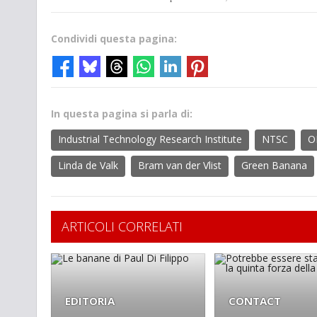
Condividi questa pagina:
In questa pagina si parla di:
Industrial Technology Research Institute
NTSC
O
Linda de Valk
Bram van der Vlist
Green Banana
ARTICOLI CORRELATI
EDITORIA
CONTACT