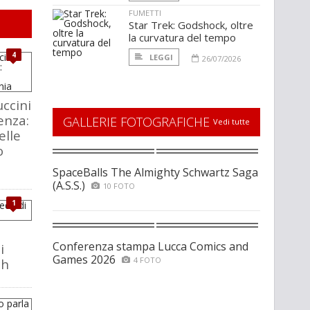
FUMETTI
Star Trek: Godshock, oltre
la curvatura del tempo
4
LEGGI
26/07/2026
ccini
enza:
GALLERIE FOTOGRAFICHE
Vedi tutte
elle
o
SpaceBalls The Almighty Schwartz Saga
(A.S.S.)
10 FOTO
1
Conferenza stampa Lucca Comics and
i
Games 2026
4 FOTO
ch