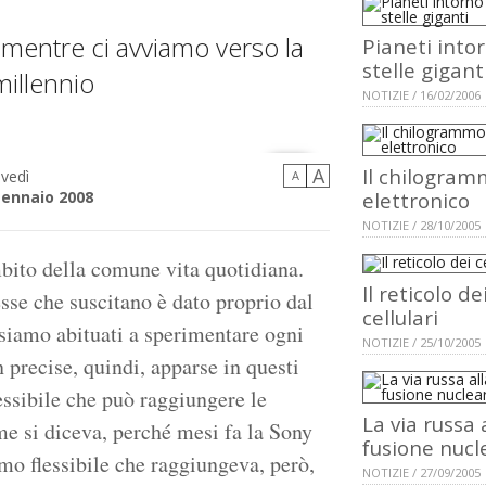
, mentre ci avviamo verso la
Pianeti into
stelle gigant
millennio
NOTIZIE / 16/02/2006
A
Il chilogra
vedì
A
gennaio 2008
elettronico
NOTIZIE / 28/10/2005
mbito della comune vita quotidiana.
Il reticolo de
esse che suscitano è dato proprio dal
cellulari
e siamo abituati a sperimentare ogni
NOTIZIE / 25/10/2005
precise, quindi, apparse in questi
ssibile che può raggiungere le
La via russa 
me si diceva, perché mesi fa la Sony
fusione nucl
rmo flessibile che raggiungeva, però,
NOTIZIE / 27/09/2005