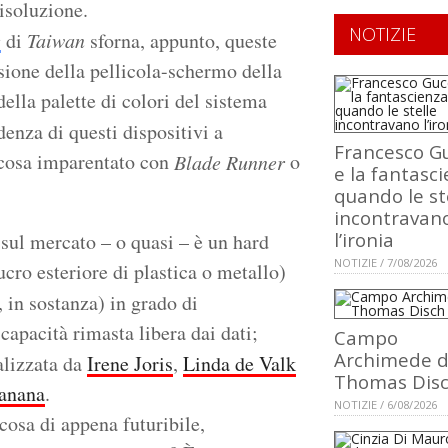
risoluzione.
NOTIZIE
e
di
Taiwan
sforna, appunto, queste
ione della pellicola-schermo della
ella palette di colori del sistema
denza di questi dispositivi a
Francesco Gu
alcosa imparentato con
o
Blade Runner
e la fantasci
quando le st
incontravan
l’ironia
 sul mercato – o quasi – è un hard
NOTIZIE / 7/08/2026
ucro esteriore di plastica o metallo)
 in sostanza) in grado di
 capacità rimasta libera dai dati;
Campo
Archimede d
alizzata da
Irene Joris
,
Linda de Valk
Thomas Dis
anana
.
NOTIZIE / 6/08/2026
cosa di appena futuribile,