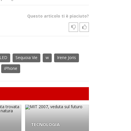
Questo articolo ti è piaciuto?
LED
Sequoia Vie
w
Irene Joris
iPhone
TECNOLOGIA