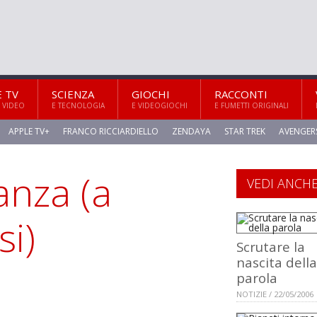
E TV
SCIENZA
GIOCHI
RACCONTI
 VIDEO
E TECNOLOGIA
E VIDEOGIOCHI
E FUMETTI ORIGINALI
APPLE TV+
FRANCO RICCIARDIELLO
ZENDAYA
STAR TREK
AVENGER
anza (a
VEDI ANCH
si)
Scrutare la
nascita della
parola
NOTIZIE / 22/05/2006