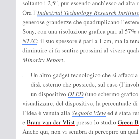
soltanto i 2,5″, pur essendo anch’esso ad alta 
Ora l’
Industrial Technology Research Institut
generose grandezze che quadruplicano l’estens
Sony, con una risoluzione grafica pari al 57% d
NTSC
; il suo spessore è pari a 1 cm, ma la ten
diminuire ci fa sentire prossimi al vivere qu
.
Minority Report
Un altro gadget tecnologico che si affaccia
disk esterno che possiede, sul case (l’invol
un dispositivo
OLED
(uno schermo grafico,
visualizzare, del dispositivo, la percentuale di
l’idea è venuta alla
Sequoia Vie
w
ed è stata re
e
Bram van der Vlist
presso lo studio
Green B
Anche qui, non vi sembra di percepire un qual