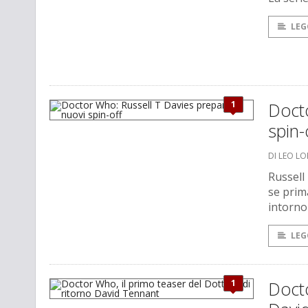
LEG
1
Docto
spin-
DI LEO L
Russell
se prim
intorno
LEG
1
Docto