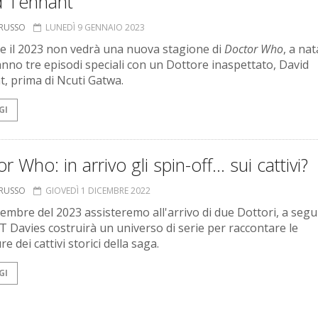
d Tennant
ORUSSO
LUNEDÌ 9 GENNAIO 2023
e il 2023 non vedrà una nuova stagione di
Doctor Who
, a nat
anno tre episodi speciali con un Dottore inaspettato, David
, prima di Ncuti Gatwa.
GI
r Who: in arrivo gli spin-off… sui cattivi?
ORUSSO
GIOVEDÌ 1 DICEMBRE 2022
embre del 2023 assisteremo all'arrivo di due Dottori, a segu
 T Davies costruirà un universo di serie per raccontare le
e dei cattivi storici della saga.
GI