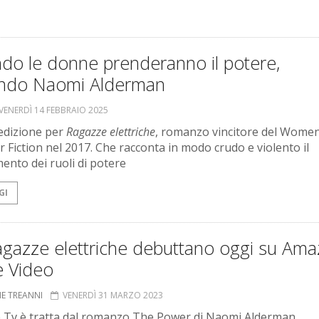
do le donne prenderanno il potere,
ndo Naomi Alderman
VENERDÌ 14 FEBBRAIO 2025
edizione per
Ragazze elettriche
, romanzo vincitore del Women
r Fiction nel 2017. Che racconta in modo crudo e violento il
mento dei ruoli di potere
GI
agazze elettriche debuttano oggi su Am
e Video
NE TREANNI
VENERDÌ 31 MARZO 2023
e Tv è tratta dal romanzo The Power di Naomi Alderman.