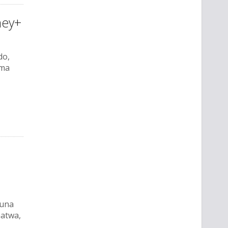
ney+
do,
ima
 una
Gatwa,