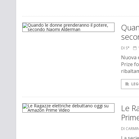
Quan
seco
DI S*
Nuova 
Prize fo
ribalta
LEG
Le R
Prim
DI CARMI
La seri