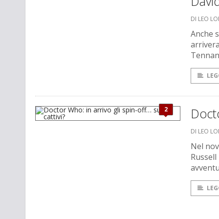
Davi
DI LEO L
Anche s
arriver
Tennant
LEG
2
Docto
DI LEO L
Nel nov
Russell
avventur
LEG