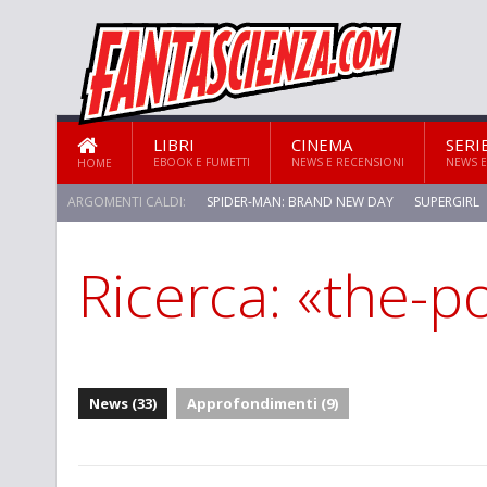
LIBRI
CINEMA
SERI
EBOOK E FUMETTI
NEWS E RECENSIONI
NEWS E
HOME
ARGOMENTI CALDI:
SPIDER-MAN: BRAND NEW DAY
SUPERGIRL
Ricerca: «the-p
STAR TREK: STRANGE NEW WORLDS
News (33)
Approfondimenti (9)