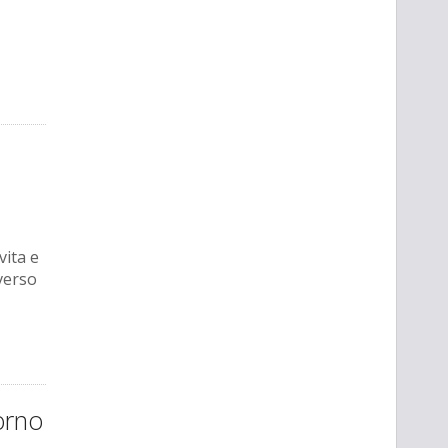
vita e
verso
orno