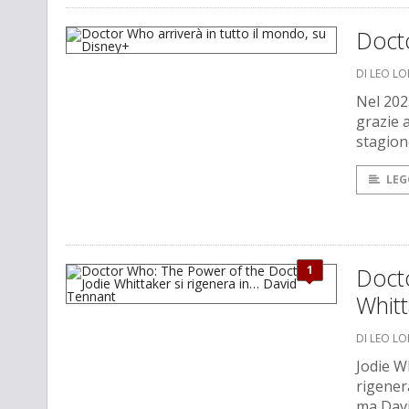
Docto
DI LEO L
Nel 202
grazie 
stagione
LEG
1
Doct
Whitt
DI LEO L
Jodie W
rigener
ma Dav