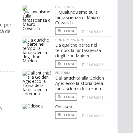
DALL'ITALIA
Il Qualunquismo sulla
fantascienza di Mauro
Covacich
he per
tà del
LEGGI
26/07/2026
CONTAMINAZIONI
Da qualche parte nel
tempo: la fantascienza
degli Iron Maiden
LEGGI
26/07/2026
EDITORIA
Dall’antichità alla Golden
Age: ecco la storia della
fantascienza letteraria
LEGGI
16/07/2026
Odissea
n
LEGGI
15/07/2026