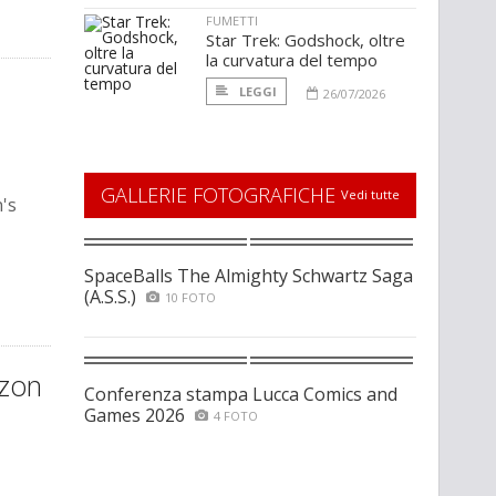
FUMETTI
Star Trek: Godshock, oltre
la curvatura del tempo
LEGGI
26/07/2026
GALLERIE FOTOGRAFICHE
Vedi tutte
's
SpaceBalls The Almighty Schwartz Saga
(A.S.S.)
10 FOTO
azon
Conferenza stampa Lucca Comics and
Games 2026
4 FOTO