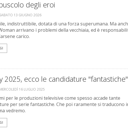
epuscolo degli eroi
SABATO 13 GIUGNO 2026
bile, indistruttibile, dotata di una forza superumana. Ma anc
oman arrivano i problemi della vecchiaia, ed è responsabili
farsene carico.
GI
2025, ecco le candidature "fantastiche"
MERCOLEDÌ 16 LUGLIO 2025
mi per le produzioni televisive come spesso accade tante
ture per serie fantastiche. Che poi raramente si traducono i
ma vedremo.
GI