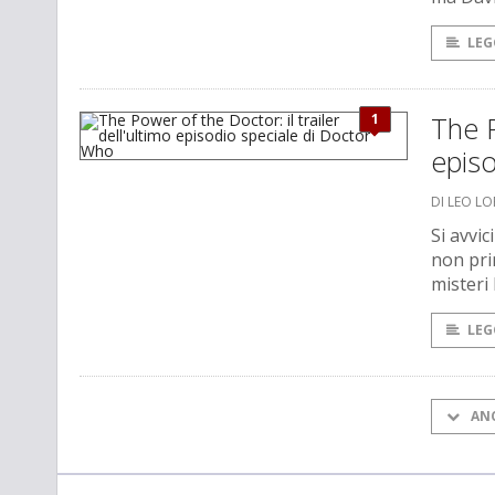
LEG
1
The P
epis
DI LEO L
Si avvic
non prim
misteri l
LEG
AN