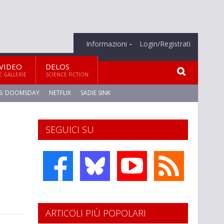
Informazioni
Login/Registrati
VIDEO
DELOS
E GALLERIE
SCIENCE FICTION
S: DOOMSDAY
NETFLIX
SADIE SINK
SEGUICI SU
ARTICOLI PIÙ POPOLARI