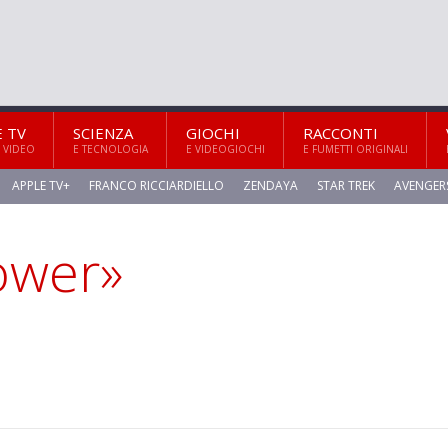
E TV
SCIENZA
GIOCHI
RACCONTI
 VIDEO
E TECNOLOGIA
E VIDEOGIOCHI
E FUMETTI ORIGINALI
APPLE TV+
FRANCO RICCIARDIELLO
ZENDAYA
STAR TREK
AVENGER
ower»