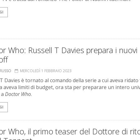
GI
r Who: Russell T Davies prepara i nuovi
off
ORUSSO
MERCOLEDÌ 1 FEBBRAIO 2023
 T Davies è tornato al comando della serie a cui aveva ridato 
a aveva limiti di budget, ora sta per preparare un intero uni
 a
Doctor Who
.
GI
r Who, il primo teaser del Dottore di rit