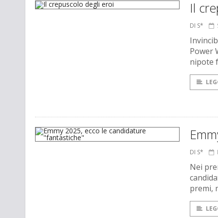
Il cr
DI S*
Invinci
Power W
nipote 
LEG
Emmy 
DI S*
Nei pre
candida
premi, 
LEG